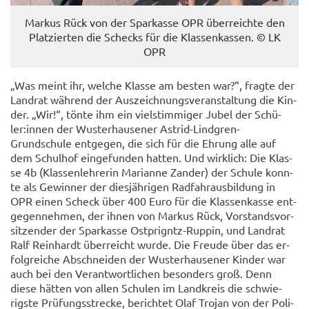
Mar­kus Rück von der Spar­kas­se OPR über­reich­te den
Plat­zier­ten die Schecks für die Klas­sen­kas­sen. © LK
OPR
„Was meint ihr, wel­che Klas­se am bes­ten war?“, frag­te der
Land­rat wäh­rend der Aus­zeich­nungs­ver­an­stal­tung die Kin­
der. „Wir!“, tönte ihm ein viel­stim­mi­ger Jubel der Schü­
ler:innen der Wus­ter­hau­se­ner Astrid-​Lindgren-
Grundschule ent­ge­gen, die sich für die Eh­rung alle auf
dem Schul­hof ein­ge­fun­den hat­ten. Und wirk­lich: Die Klas­
se 4b (Klas­sen­leh­re­rin Ma­ri­an­ne Zan­der) der Schu­le konn­
te als Ge­win­ner der dies­jäh­ri­gen Rad­fahr­aus­bil­dung in
OPR einen Scheck über 400 Euro für die Klas­sen­kas­se ent­
ge­gen­neh­men, der ihnen von Mar­kus Rück, Vor­stands­vor­
sit­zen­der der Spar­kas­se Ostprigntz-​Ruppin, und Land­rat
Ralf Rein­hardt über­reicht wurde. Die Freu­de über das er­
folg­rei­che Ab­schnei­den der Wus­ter­hau­se­ner Kin­der war
auch bei den Ver­ant­wort­li­chen be­son­ders groß. Denn
diese hät­ten von allen Schu­len im Land­kreis die schwie­
rigs­te Prü­fungs­stre­cke, be­rich­tet Olaf Tro­jan von der Po­li­