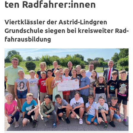
ten Rad­fah­rer:innen
Viert­kläss­ler der Astrid-​Lindgren
Grund­schu­le sie­gen bei kreis­wei­ter Rad­
fahr­aus­bil­dung