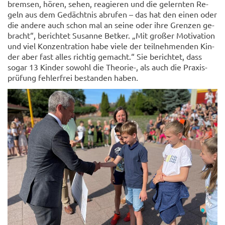
brem­sen, hören, sehen, re­agie­ren und die ge­lern­ten Re­
geln aus dem Ge­dächt­nis ab­ru­fen – das hat den einen oder
die an­de­re auch schon mal an seine oder ihre Gren­zen ge­
bracht“, be­rich­tet Su­san­ne Bet­ker. „Mit gro­ßer Mo­ti­va­ti­on
und viel Kon­zen­tra­ti­on habe viele der teil­neh­men­den Kin­
der aber fast alles rich­tig ge­macht.“ Sie be­rich­tet, dass
sogar 13 Kin­der so­wohl die Theorie-​, als auch die Pra­xis­
prü­fung feh­ler­frei be­stan­den haben.