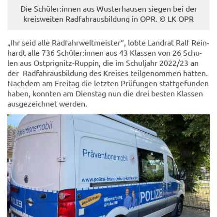
Die Schü­ler:innen aus Wus­ter­hau­sen sie­gen bei der
kreis­wei­ten Rad­fahr­aus­bil­dung in OPR. © LK OPR
„Ihr seid alle Rad­fahr­welt­meis­ter“, lobte Land­rat Ralf Rein­
hardt alle 736 Schü­ler:innen aus 43 Klas­sen von 26 Schu­
len aus Ostprignitz-​Ruppin, die im Schul­jahr 2022/23 an
der Rad­fahr­aus­bil­dung des Krei­ses teil­ge­nom­men hat­ten.
Nach­dem am Frei­tag die letz­ten Prü­fun­gen statt­ge­fun­den
haben, konn­ten am Diens­tag nun die drei bes­ten Klas­sen
aus­ge­zeich­net wer­den.