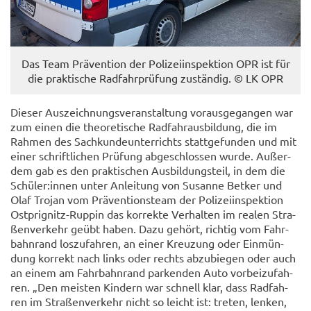
Das Team Prä­ven­ti­on der Po­li­zei­in­spek­ti­on OPR ist für
die prak­ti­sche Rad­fahr­prü­fung zu­stän­dig. © LK OPR
Die­ser Aus­zeich­nungs­ver­an­stal­tung vor­aus­ge­gan­gen war
zum einen die theo­re­ti­sche Rad­fahr­aus­bil­dung, die im
Rah­men des Sach­kun­de­un­ter­richts statt­ge­fun­den und mit
einer schrift­li­chen Prü­fung ab­ge­schlos­sen wurde. Au­ßer­
dem gab es den prak­ti­schen Aus­bil­dungs­teil, in dem die
Schü­ler:innen unter An­lei­tung von Su­san­ne Bet­ker und
Olaf Tro­jan vom Prä­ven­ti­ons­team der Po­li­zei­in­spek­ti­on
Ostprignitz-​Ruppin das kor­rek­te Ver­hal­ten im rea­len Stra­
ßen­ver­kehr geübt haben. Dazu ge­hört, rich­tig vom Fahr­
bahn­rand los­zu­fah­ren, an einer Kreu­zung oder Ein­mün­
dung kor­rekt nach links oder rechts ab­zu­bie­gen oder auch
an einem am Fahr­bahn­rand par­ken­den Auto vor­bei­zu­fah­
ren. „Den meis­ten Kin­dern war schnell klar, dass Rad­fah­
ren im Stra­ßen­ver­kehr nicht so leicht ist: tre­ten, len­ken,