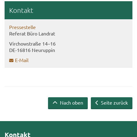
Kon­takt
Pres­se­stel­le
Re­fe­rat Büro Land­rat
Virch­ow­stra­ße 14–16
DE-​16816 Neu­rup­pin
E-​Mail
Nach oben
Seite zurück
Kontakt