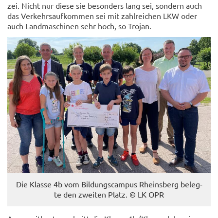
zei. Nicht nur diese sie be­son­ders lang sei, son­dern auch
das Ver­kehrs­auf­kom­men sei mit zahl­rei­chen LKW oder
auch Land­ma­schi­nen sehr hoch, so Tro­jan.
Die Klas­se 4b vom Bil­dungs­cam­pus Rheins­berg be­leg­
te den zwei­ten Platz. © LK OPR