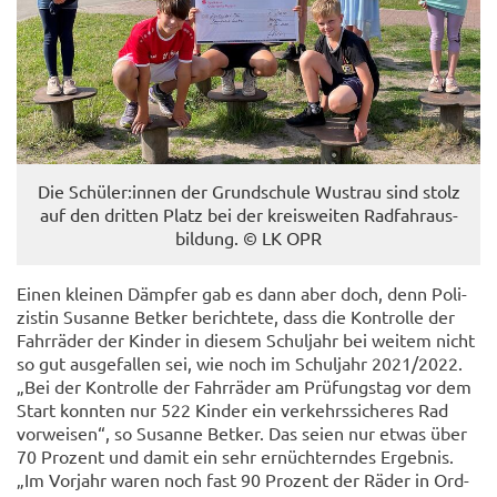
Die Schü­ler:innen der Grund­schu­le Wus­trau sind stolz
auf den drit­ten Platz bei der kreis­wei­ten Rad­fahr­aus­
bil­dung. © LK OPR
Einen klei­nen Dämp­fer gab es dann aber doch, denn Po­li­
zis­tin Su­san­ne Bet­ker be­rich­te­te, dass die Kon­trol­le der
Fahr­rä­der der Kin­der in die­sem Schul­jahr bei wei­tem nicht
so gut aus­ge­fal­len sei, wie noch im Schul­jahr 2021/2022.
„Bei der Kon­trol­le der Fahr­rä­der am Prü­fungs­tag vor dem
Start konn­ten nur 522 Kin­der ein ver­kehrs­si­che­res Rad
vor­wei­sen“, so Su­san­ne Bet­ker. Das seien nur etwas über
70 Pro­zent und damit ein sehr er­nüch­tern­des Er­geb­nis.
„Im Vor­jahr waren noch fast 90 Pro­zent der Räder in Ord­