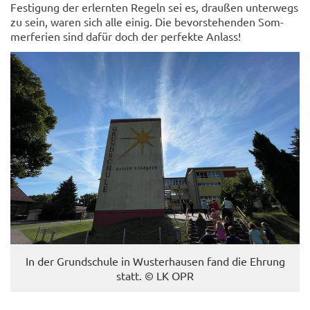
Fes­ti­gung der er­lern­ten Re­geln sei es, drau­ßen un­ter­wegs
zu sein, waren sich alle einig. Die be­vor­ste­hen­den Som­
mer­fe­ri­en sind dafür doch der per­fek­te An­lass!
In der Grund­schu­le in Wus­ter­hau­sen fand die Eh­rung
statt. © LK OPR