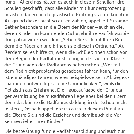
nung.“ Al­ler­dings hät­ten es auch in die­sem Schul­jahr drei
Schu­len ge­schafft, dass alle Kin­der mit hun­dert­pro­zen­tig
in­tak­ten Rä­dern in die prak­ti­sche Prü­fung star­ten konn­ten.
Auf­grund die­ser nicht so guten Zah­len, ap­pel­liert Su­san­ne
Bet­ker be­son­ders an die El­tern der Kin­der – auch an die,
deren Kin­der im kom­men­den Schul­jahr ihre Rad­fahr­aus­bil­
dung ab­sol­vie­ren wer­den: „Sehen Sie sich mit Ihren Kin­
dern die Räder an und brin­gen sie diese in Ord­nung.“ Au­
ßer­dem sei es hilf­reich, wenn die Schü­ler:innen schon vor
dem Be­ginn der Rad­fahr­aus­bil­dung in der vier­ten Klas­se
die Grund­la­gen des Rad­fah­rens be­herr­schen. „Wer mit
dem Rad nicht pro­blem­los ge­ra­de­aus fah­ren kann, für den
ist ein­hän­di­ges Fah­ren, wie es bei­spiels­wei­se in Ab­bie­ge­si­
tua­tio­nen not­wen­dig ist, eine Un­mög­lich­keit“, weiß die
Po­li­zis­tin aus Er­fah­rung. Die Haupt­auf­ga­be der Grund­la­
gen­ver­mitt­lung beim Rad­fah­ren liege aber bei den El­tern,
denn das könne die Rad­fahr­aus­bil­dung in der Schu­le nicht
leis­ten. „Des­halb ap­pel­lie­re ich auch in die­sem Punkt an
die El­tern: Sie sind die Er­zie­her und damit auch die Ver­
kehrs­er­zie­her Ihrer Kin­der.“
Die beste Übung für die Rad­fahr­aus­bil­dung und auch zur