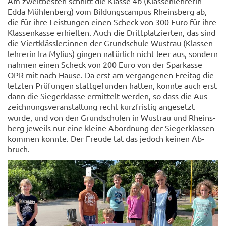
Am zweit­bes­ten schnitt die Klas­se 4b (Klas­sen­leh­re­rin
Edda Müh­len­berg) vom Bil­dungs­cam­pus Rheins­berg ab,
die für ihre Leis­tun­gen einen Scheck von 300 Euro für ihre
Klas­sen­kas­se er­hiel­ten. Auch die Dritt­plat­zier­ten, das sind
die Viert­kläss­ler:innen der Grund­schu­le Wus­trau (Klas­sen­
leh­re­rin Ira My­li­us) gin­gen na­tür­lich nicht leer aus, son­dern
nah­men einen Scheck von 200 Euro von der Spar­kas­se
OPR mit nach Hause. Da erst am ver­gan­ge­nen Frei­tag die
letz­ten Prü­fun­gen statt­ge­fun­den hat­ten, konn­te auch erst
dann die Sie­ger­klas­se er­mit­telt wer­den, so dass die Aus­
zeich­nungs­ver­an­stal­tung recht kurz­fris­tig an­ge­setzt
wurde, und von den Grund­schu­len in Wus­trau und Rheins­
berg je­weils nur eine klei­ne Ab­ord­nung der Sie­ger­klas­sen
kom­men konn­te. Der Freu­de tat das je­doch kei­nen Ab­
bruch.