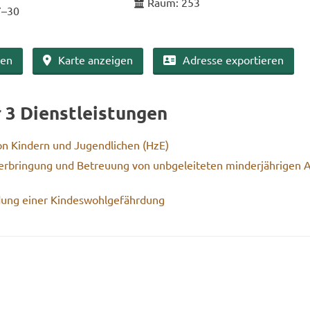
Raum: 253
7–30
ben
Karte an­zei­gen
Adres­se ex­por­tie­ren
r 3 Dienst­leis­tun­gen
von Kin­dern und Ju­gend­li­chen (HzE)
r­brin­gung und Be­treu­ung von un­b­ge­lei­te­ten min­der­jäh­ri­gen A
dung einer Kin­des­wohl­ge­fähr­dung