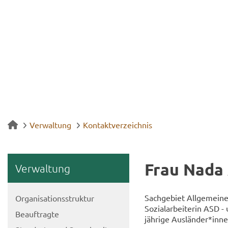
Verwaltung
Kontaktverzeichnis
Frau Nada A
Ver­wal­tung
Sach­ge­biet All­ge­mei­ne
Or­ga­ni­sa­ti­ons­struk­tur
So­zi­al­ar­bei­te­rin ASD -
Be­auf­trag­te
jäh­ri­ge Aus­län­der*inn