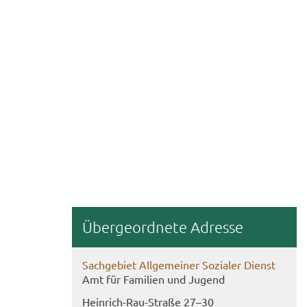
Über­ge­ord­ne­te Adres­se
Sach­ge­biet All­ge­mei­ner So­zia­ler Dienst
Amt für Fa­mi­li­en und Ju­gend
Heinrich-​Rau-Straße 27–30