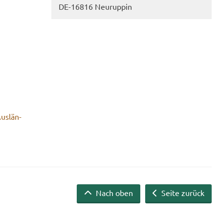
DE-​16816 Neu­rup­pin
us­län­
Nach oben
Seite zurück