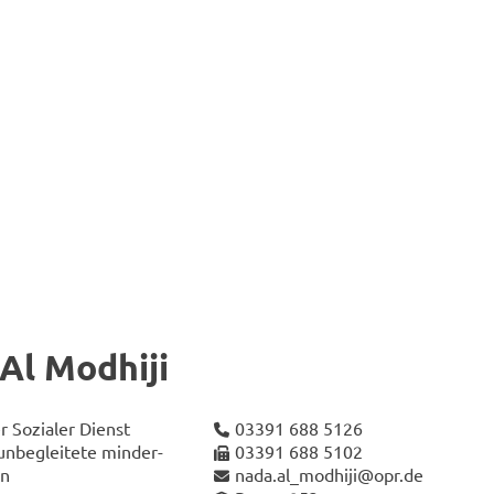
l Mod­hi­ji
r So­zia­ler Dienst
03391 688 5126
 un­be­glei­te­te min­der­
03391 688 5102
en
nada.al_­mod­hi­ji@opr.de