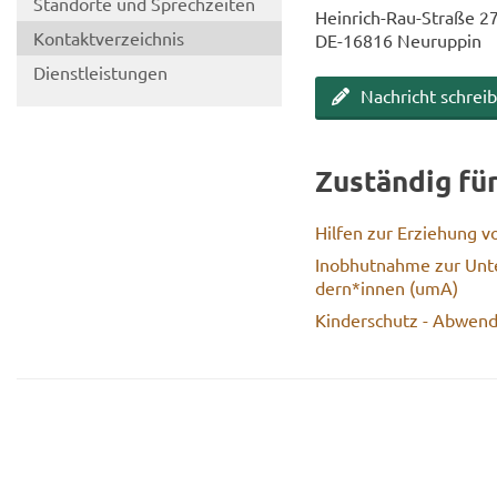
Stand­or­te und Sprech­zei­ten
Heinrich-​Rau-Straße 2
Kon­takt­ver­zeich­nis
DE-​16816 Neu­rup­pin
Dienst­leis­tun­gen
Nach­richt schrei­
Zu­stän­dig fü
Hil­fen zur Er­zie­hung 
In­ob­hut­nah­me zur Un­te
dern*innen (umA)
Kin­der­schutz - Ab­wen­