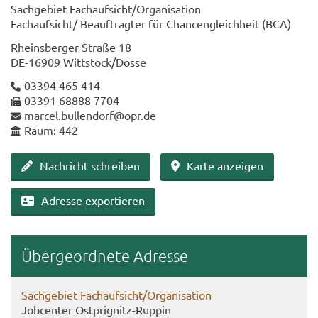
Sach­ge­biet Fach­auf­sicht/Or­ga­ni­sa­ti­on
Fach­auf­sicht/ Be­auf­trag­ter für Chan­cen­gleich­heit (BCA)
Rheins­ber­ger Stra­ße 18
DE-​16909 Witt­stock/Dosse
03394 465 414
03391 68888 7704
mar­cel.bul­len­dorf@opr.de
Raum: 442
Nach­richt schrei­ben
Karte an­zei­gen
Adres­se ex­por­tie­ren
Über­ge­ord­ne­te Adres­se
Sach­ge­biet Fach­auf­sicht/Or­ga­ni­sa­ti­on
Job­cen­ter Ostprignitz-​Ruppin