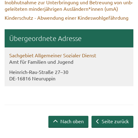
In­ob­hut­nah­me zur Un­ter­brin­gung und Be­treu­ung von un­b­
ge­lei­te­ten min­der­jäh­ri­gen Aus­län­dern*innen (umA)
Kin­der­schutz - Ab­wen­dung einer Kin­des­wohl­ge­fähr­dung
Über­ge­ord­ne­te Adres­se
Sach­ge­biet All­ge­mei­ner So­zia­ler Dienst
Amt für Fa­mi­li­en und Ju­gend
Heinrich-​Rau-Straße 27–30
DE-​16816 Neu­rup­pin
Nach oben
Seite zurück