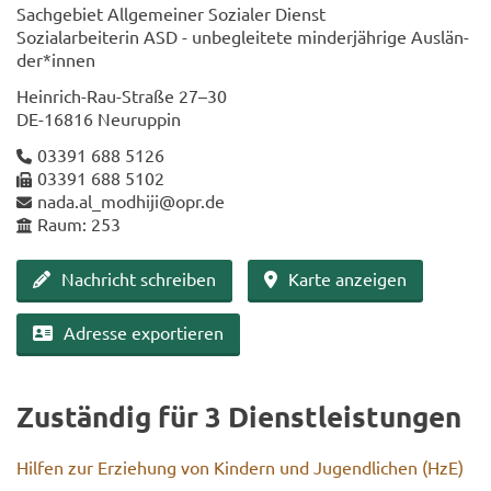
Sach­ge­biet All­ge­mei­ner So­zia­ler Dienst
So­zi­al­ar­bei­te­rin ASD - un­be­glei­te­te min­der­jäh­ri­ge Aus­län­
der*innen
Heinrich-​Rau-Straße 27–30
DE-​16816 Neu­rup­pin
03391 688 5126
03391 688 5102
nada.al_­mod­hi­ji@opr.de
Raum: 253
Nach­richt schrei­ben
Karte an­zei­gen
Adres­se ex­por­tie­ren
Zu­stän­dig für 3 Dienst­leis­tun­gen
Hil­fen zur Er­zie­hung von Kin­dern und Ju­gend­li­chen (HzE)