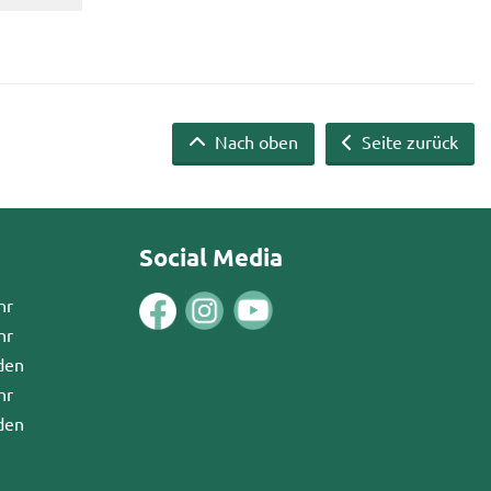
Nach oben
Seite zurück
Social Media
hr
hr
den
hr
den