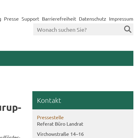
g
Presse
Support
Barrierefreiheit
Datenschutz
Impressum
Kon­takt
­rup­
Pres­se­stel­le
Re­fe­rat Büro Land­rat
Virch­ow­stra­ße 14–16
l­för­der­