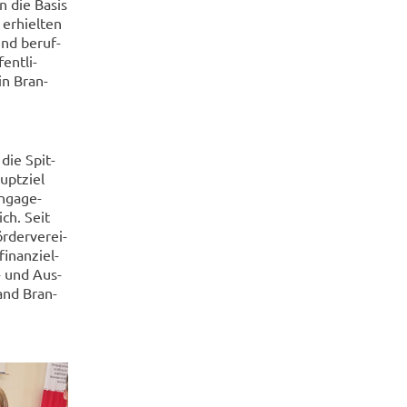
en die Basis
 er­hiel­ten
und be­ruf­
ent­li­
 in Bran­
 die Spit­
upt­ziel
n­ga­ge­
ich. Seit
­der­ver­ei­
­nan­zi­el­
-​ und Aus­
Land Bran­