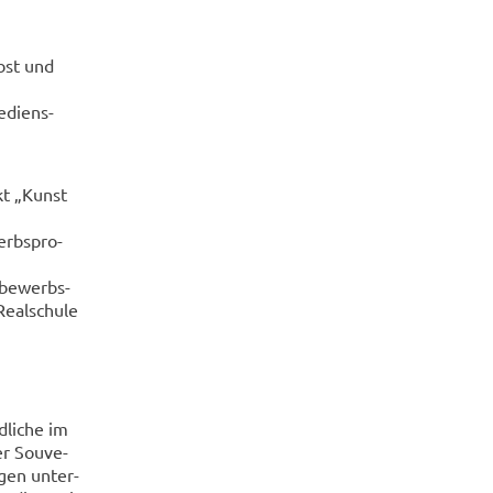
Obst und
­di­ens­
ekt „Kunst
erbs­pro­
­be­werbs­
-Realschule
­li­che im
er Sou­ve­
­gen un­ter­