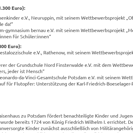
 1.300 Euro):
­chen­kin­der e.V., Neu­rup­pin, mit sei­nem Wett­be­werbs­pro­jekt „
le da!“
nim-​gymnasium ber­nau e.V. mit sei­nem Wett­be­werbs­pro­jekt „Me
innen für Schü­ler:innen“
 800 Euro):
es­ta­loz­zi­schu­le e.V., Ra­the­now, mit sei­nem Wett­be­werbs­pro­j
­rer der Grund­schu­le Nord Fins­ter­wal­de e.V. mit dem Wett­be­w
ders, jeder ist Mensch“
 Leonardo-​da-Vinci-Gesamtschule Pots­dam e.V. mit sei­nem Wett
auf für Flut­op­fer: Un­ter­stüt­zung der Karl-​Friedrich-Boeselager
­sen­haus zu Pots­dam för­dert be­nach­tei­lig­te Kin­der und Ju­gend
wurde be­reits 1724 von König Fried­rich Wil­helm I. er­rich­tet. D
n­ver­sorg­te Kin­der zu­nächst aus­schließ­lich von Mi­li­tär­an­ge­hö­ri