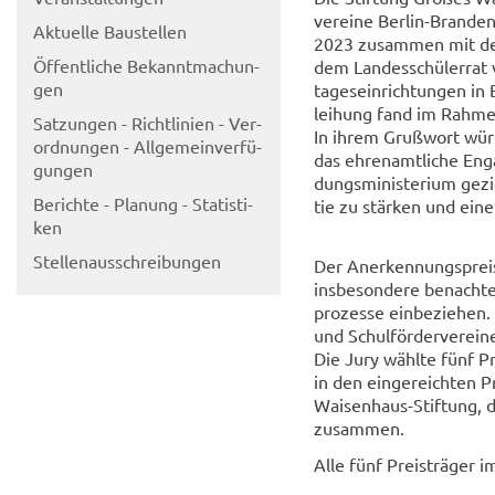
ver­ei­ne Berlin-​Brand
Ak­tu­el­le Bau­stel­len
2023 zu­sam­men mit der S
Öf­fent­li­che Be­kannt­ma­chun­
dem Lan­des­schü­ler­rat 
gen
ta­ges­ein­rich­tun­gen i
lei­hung fand im Rah­men
Sat­zun­gen - Richt­li­ni­en - Ver­
In ihrem Gruß­wort wür­di
ord­nun­gen - All­ge­mein­ver­fü­
das eh­ren­amt­li­che En­g
gun­gen
dungs­mi­nis­te­ri­um ge­
Be­rich­te - Pla­nung - Sta­tis­ti­
tie zu stär­ken und eine
ken
Stel­len­aus­schrei­bun­gen
Der An­er­ken­nungs­preis
ins­be­son­de­re be­nach­t
pro­zes­se ein­be­zie­hen
und Schul­för­der­ver­ei
Die Jury wähl­te fünf Pre
in den ein­ge­reich­ten P
Waisenhaus-​Stiftung, des
zu­sam­men.
Alle fünf Preis­trä­ger i