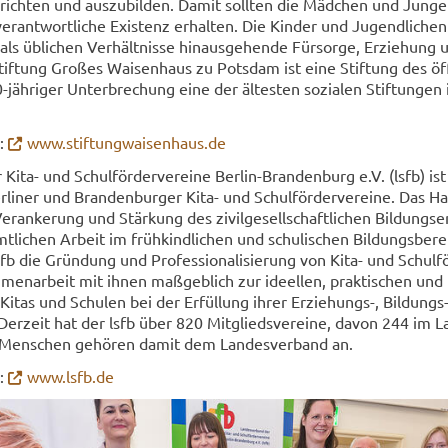
r­rich­ten und aus­zu­bil­den. Damit soll­ten die Mäd­chen und Jun­g
ver­ant­wort­li­che Exis­tenz er­hal­ten. Die Kin­der und Ju­gend­li­chen
s üb­li­chen Ver­hält­nis­se hin­aus­ge­hen­de Für­sor­ge, Er­zie­hung 
Stif­tung Gro­ßes Wai­sen­haus zu Pots­dam ist eine Stif­tung des öf­f
ähriger Un­ter­bre­chung eine der äl­tes­ten so­zia­len Stif­tun­gen
n:
www.stif­tung­wai­sen­haus.de
Kita- und Schul­för­der­ver­ei­ne Berlin-​Brandenburg e.V. (lsfb) ist
Ber­li­ner und Bran­den­bur­ger Kita- und Schul­för­der­ver­ei­ne. Das Ha
r­an­ke­rung und Stär­kung des zi­vil­ge­sell­schaft­li­chen Bil­dungs­e
li­chen Ar­beit im früh­kind­li­chen und schu­li­schen Bil­dungs­be­re
fb die Grün­dung und Pro­fes­sio­na­li­sie­rung von Kita- und Schul­för
en­ar­beit mit ihnen maß­geb­lich zur ideel­len, prak­ti­schen und fi
 Kitas und Schu­len bei der Er­fül­lung ihrer Erziehungs-​, Bildungs
. Der­zeit hat der lsfb über 820 Mit­glieds­ver­ei­ne, davon 244 im 
Men­schen ge­hö­ren damit dem Lan­des­ver­band an.
n:
www.lsfb.de