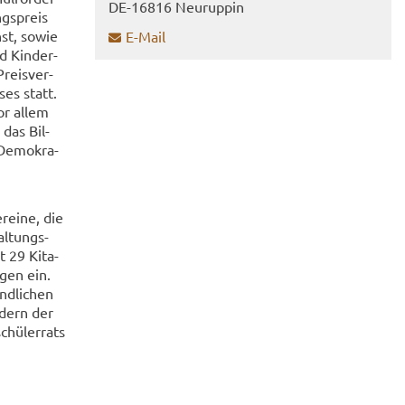
DE-​16816 Neu­rup­pin
gs­preis
nst, sowie
E-​Mail
d Kin­der­
Preis­ver­
ses statt.
vor allem
 das Bil­
 De­mo­kra­
­ei­ne, die
al­tungs­
mt 29 Kita-
­gen ein.
nd­li­chen
e­dern der
chü­ler­rats