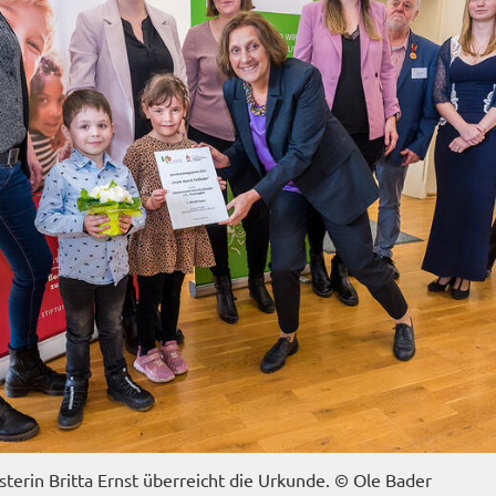
is­te­rin Brit­ta Ernst über­reicht die Ur­kun­de. © Ole Bader