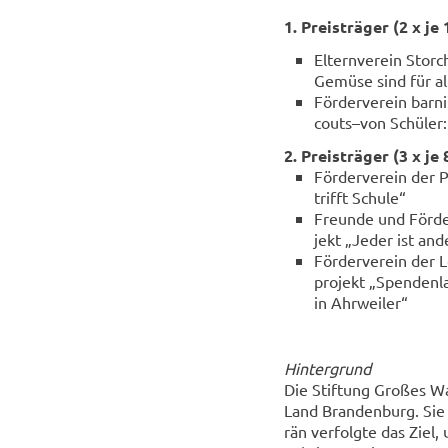
1. Preis­trä­ger (2 x je
El­tern­ver­ein Stor
Ge­mü­se sind für al
För­der­ver­ein bar
couts–von Schü­ler:
2. Preis­trä­ger (3 x je
För­der­ver­ein der P
trifft Schu­le“
Freun­de und För­de
jekt „Jeder ist an­
För­der­ver­ein der
pro­jekt „Spen­den­l
in Ahr­wei­ler“
Hin­ter­grund
Die Stif­tung Gro­ßes Wai
Land Bran­den­burg. Sie 
rän ver­folg­te das Ziel, u