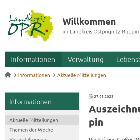
Willkommen
im Landkreis Ostprignitz-Ruppin
Informationen
Verwaltung
Lebens
Informationen
Aktuelle Mitteilungen
27.03.2023
In­for­ma­tio­nen
Aus­zeich­n
pin
Ak­tu­el­le Mit­tei­lun­gen
The­men der Woche
Ver­an­stal­tun­gen
Die Stif­tung Gro­ßes Wa