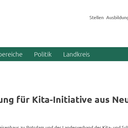
Stellen
Ausbildun
bereiche
Politik
Landkreis
ung für Kita-​Initiative aus Neu
i­sen­haus zu Pots­dam und der Lan­des­ver­band der Kita- und Schu