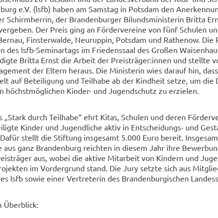
enburg e.V. (lsfb) haben am Sams­tag in Pots­dam den An­er­ken­nun
chirm­her­rin, der Bran­den­bur­ger Bi­lunds­mi­nis­te­rin Brit­ta Er
ver­ge­ben. Der Preis ging an För­der­ver­ei­ne von fünf Schu­len un
n Ber­nau, Fins­ter­wal­de, Neu­rup­pin, Pots­dam und Ra­the­now. Die 
 des lsfb-​Seminartags im Frie­dens­saal des Gro­ßen Wai­sen­hau­
g­te Brit­ta Ernst die Ar­beit der Preis­trä­ger:innen und stell­te 
a­ge­ment der El­tern her­aus. Die Mi­nis­te­rin wies dar­auf hin, dass
zielt auf Be­tei­li­gung und Teil­ha­be ab der Kind­heit setze, um die
n höchst­mög­li­chen Kinder-​ und Ju­gend­schutz zu er­zie­len.
 „Stark durch Teil­ha­be“ ehrt Kitas, Schu­len und deren För­der­ver
ei­lig­te Kin­der und Ju­gend­li­che aktiv in Entscheidungs-​ und Ge­st
. Dafür stellt die Stif­tung ins­ge­samt 5.000 Euro be­reit. Ins­ge­sa
­ne aus ganz Bran­den­burg reich­ten in die­sem Jahr ihre Be­wer­bun
is­trä­ger aus, wobei die ak­ti­ve Mit­ar­beit von Kin­dern und Ju­ge
ro­jek­ten im Vor­der­grund stand. Die Jury setz­te sich aus Mit­gli
 lsfb sowie einer Ver­tre­te­rin des Bran­den­bur­gi­schen Lan­des­s
m Über­blick: