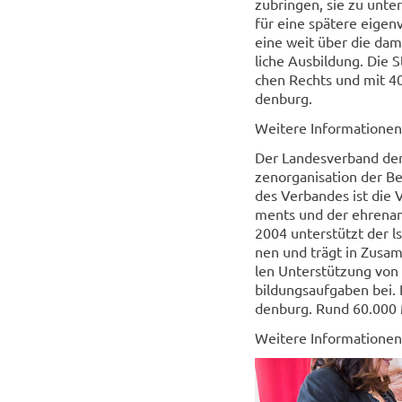
zu­brin­gen, sie zu un­te
für eine spä­te­re ei­gen­
eine weit über die da­mal
li­che Aus­bil­dung. Die 
chen Rechts und mit 40-​j
den­burg.
Wei­te­re In­for­ma­tio­ne
Der Lan­des­ver­band der 
zen­or­ga­ni­sa­ti­on der 
des Ver­ban­des ist die Ve
ments und der eh­ren­amt­
2004 un­ter­stützt der ls
nen und trägt in Zu­sam­m
len Un­ter­stüt­zung von
bil­dungs­auf­ga­ben bei
den­burg. Rund 60.000 
Wei­te­re In­for­ma­tio­ne