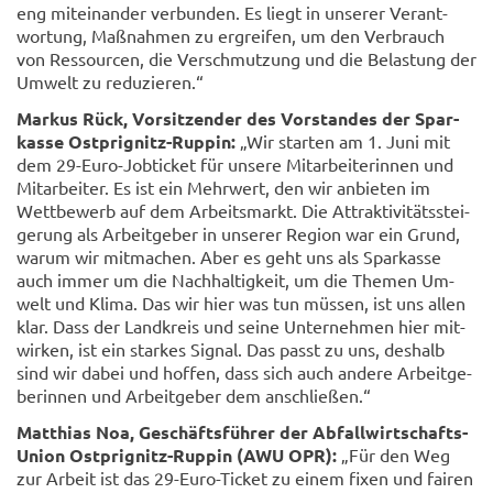
eng mit­ein­an­der ver­bun­den. Es liegt in un­se­rer Ver­ant­
wor­tung, Maß­nah­men zu er­grei­fen, um den Ver­brauch
von Res­sour­cen, die Ver­schmut­zung und die Be­las­tung der
Um­welt zu re­du­zie­ren.“
Mar­kus Rück, Vor­sit­zen­der des Vor­stan­des der Spar­
kas­se Ostprignitz-​Ruppin:
„Wir star­ten am 1. Juni mit
dem 29-​Euro-Jobticket für un­se­re Mit­ar­bei­te­rin­nen und
Mit­ar­bei­ter. Es ist ein Mehr­wert, den wir an­bie­ten im
Wett­be­werb auf dem Ar­beits­markt. Die At­trak­ti­vi­täts­stei­
ge­rung als Ar­beit­ge­ber in un­se­rer Re­gi­on war ein Grund,
warum wir mit­ma­chen. Aber es geht uns als Spar­kas­se
auch immer um die Nach­hal­tig­keit, um die The­men Um­
welt und Klima. Das wir hier was tun müs­sen, ist uns allen
klar. Dass der Land­kreis und seine Un­ter­neh­men hier mit­
wir­ken, ist ein star­kes Si­gnal. Das passt zu uns, des­halb
sind wir dabei und hof­fen, dass sich auch an­de­re Ar­beit­ge­
be­rin­nen und Ar­beit­ge­ber dem an­schlie­ßen.“
Mat­thi­as Noa, Ge­schäfts­füh­rer der Abfallwirtschafts-​
Union Ostprignitz-​Ruppin (AWU OPR):
„Für den Weg
zur Ar­beit ist das 29-​Euro-Ticket zu einem fixen und fai­ren