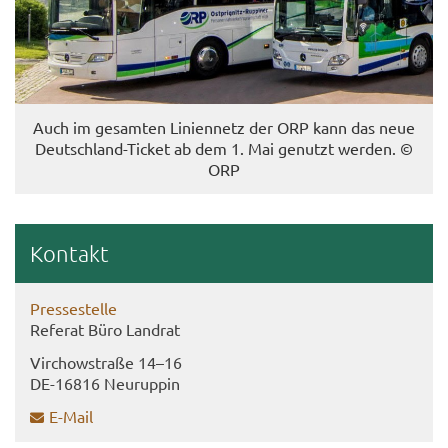
Auch im ge­sam­ten Li­ni­en­netz der ORP kann das neue
Deutschland-​Ticket ab dem 1. Mai ge­nutzt wer­den. ©
ORP
Kon­takt
Pres­se­stel­le
Re­fe­rat Büro Land­rat
Virch­ow­stra­ße 14–16
DE-​16816 Neu­rup­pin
E-​Mail