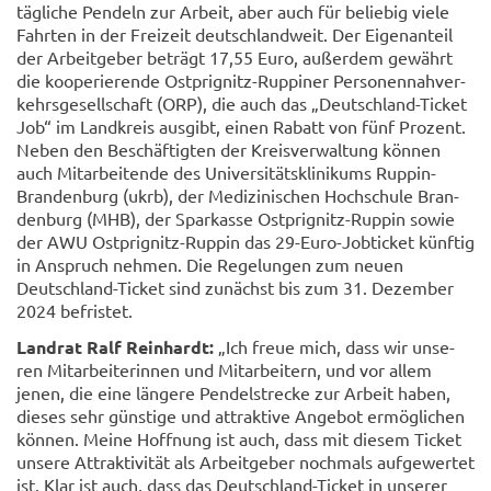
täg­li­che Pen­deln zur Ar­beit, aber auch für be­lie­big viele
Fahr­ten in der Frei­zeit deutsch­land­weit. Der Ei­gen­an­teil
der Ar­beit­ge­ber be­trägt 17,55 Euro, au­ßer­dem ge­währt
die ko­ope­rie­ren­de Ostprignitz-​Ruppiner Per­so­nen­nah­ver­
kehrs­ge­sell­schaft (ORP), die auch das „Deutschland-​Ticket
Job“ im Land­kreis aus­gibt, einen Ra­batt von fünf Pro­zent.
Neben den Be­schäf­tig­ten der Kreis­ver­wal­tung kön­nen
auch Mit­ar­bei­ten­de des Uni­ver­si­täts­kli­ni­kums Ruppin-​
Brandenburg (ukrb), der Me­di­zi­ni­schen Hoch­schu­le Bran­
den­burg (MHB), der Spar­kas­se Ostprignitz-​Ruppin sowie
der AWU Ostprignitz-​Ruppin das 29-​Euro-Jobticket künf­tig
in An­spruch neh­men. Die Re­ge­lun­gen zum neuen
Deutschland-​Ticket sind zu­nächst bis zum 31. De­zem­ber
2024 be­fris­tet.
Land­rat Ralf Rein­hardt:
„Ich freue mich, dass wir un­se­
ren Mit­ar­bei­te­rin­nen und Mit­ar­bei­tern, und vor allem
jenen, die eine län­ge­re Pen­del­stre­cke zur Ar­beit haben,
die­ses sehr güns­ti­ge und at­trak­ti­ve An­ge­bot er­mög­li­chen
kön­nen. Meine Hoff­nung ist auch, dass mit die­sem Ti­cket
un­se­re At­trak­ti­vi­tät als Ar­beit­ge­ber noch­mals auf­ge­wer­tet
ist. Klar ist auch, dass das Deutschland-​Ticket in un­se­rer