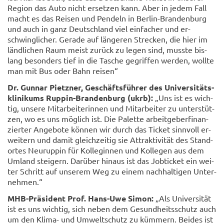
Re­gi­on das Auto nicht er­set­zen kann. Aber in jedem Fall
macht es das Rei­sen und Pen­deln in Berlin-​Brandenburg
und auch in ganz Deutsch­land viel ein­fa­cher und er­
schwing­li­cher. Ge­ra­de auf län­ge­ren Stre­cken, die hier im
länd­li­chen Raum meist zu­rück zu legen sind, muss­te bis­
lang be­son­ders tief in die Ta­sche ge­grif­fen wer­den, woll­te
man mit Bus oder Bahn rei­sen“
Dr. Gun­nar Pietz­ner, Ge­schäfts­füh­rer des Uni­ver­si­täts­
kli­ni­kums Ruppin-​Brandenburg (ukrb):
„Uns ist es wich­
tig, un­se­re Mit­ar­bei­te­rin­nen und Mit­ar­bei­ter zu un­ter­stüt­
zen, wo es uns mög­lich ist. Die Pa­let­te ar­beit­ge­ber­fi­nan­
zier­ter An­ge­bo­te kön­nen wir durch das Ti­cket sinn­voll er­
wei­tern und damit gleich­zei­tig sie At­trak­ti­vi­tät des Stand­
or­tes Neu­rup­pin für Kol­le­gin­nen und Kol­le­gen aus dem
Um­land stei­gern. Dar­über hin­aus ist das Job­ti­cket ein wei­
ter Schritt auf un­se­rem Weg zu einem nach­hal­ti­gen Un­ter­
neh­men.“
MHB-​Präsident Prof. Hans-​Uwe Simon:
„Als Uni­ver­si­tät
ist es uns wich­tig, sich neben dem Ge­sund­heits­schutz auch
um den Klima-​ und Um­welt­schutz zu küm­mern. Bei­des ist