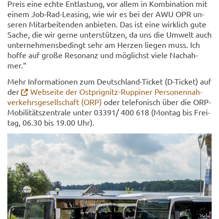
Preis eine echte Ent­las­tung, vor allem in Kom­bi­na­ti­on mit
einem Job-​Rad-Leasing, wie wir es bei der AWU OPR un­
se­ren Mit­ar­bei­ten­den an­bie­ten. Das ist eine wirk­lich gute
Sache, die wir gerne un­ter­stüt­zen, da uns die Um­welt auch
un­ter­neh­mens­be­dingt sehr am Her­zen lie­gen muss. Ich
hoffe auf große Re­so­nanz und mög­lichst viele Nach­ah­
mer.“
Mehr In­for­ma­tio­nen zum Deutschland-​Ticket (D-​Ticket) auf
der
Web­sei­te der Ostprignitz-​Ruppiner Per­so­nen­nah­
ver­kehrs­ge­sell­schaft (ORP)
oder te­le­fo­nisch über die ORP-​
Mobilitätszentrale unter 03391/ 400 618 (Mon­tag bis Frei­
tag, 06.30 bis 19.00 Uhr).