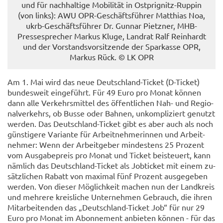
und für nach­hal­ti­ge Mo­bi­li­tät in Ostprignitz-​Ruppin
(von links): AWU OPR-​Geschäftsführer Mat­thi­as Noa,
ukrb-​Geschäftsführer Dr. Gun­nar Pietz­ner, MHB-​
Pressesprecher Mar­kus Kluge, Land­rat Ralf Rein­hardt
und der Vor­stands­vor­sit­zen­de der Spar­kas­se OPR,
Mar­kus Rück. © LK OPR
Am 1. Mai wird das neue Deutschland-​Ticket (D-​Ticket)
bun­des­weit ein­ge­führt. Für 49 Euro pro Monat kön­nen
dann alle Ver­kehrs­mit­tel des öf­fent­li­chen Nah- und Re­gio­
nal­ver­kehrs, ob Busse oder Bah­nen, un­kom­pli­ziert ge­nutzt
wer­den. Das Deutschland-​Ticket gibt es aber auch als noch
güns­ti­ge­re Va­ri­an­te für Ar­beit­neh­me­rin­nen und Ar­beit­
neh­mer: Wenn der Ar­beit­ge­ber min­des­tens 25 Pro­zent
vom Aus­ga­be­preis pro Monat und Ti­cket bei­steu­ert, kann
näm­lich das Deutschland-​Ticket als Job­ti­cket mit einem zu­
sätz­li­chen Ra­batt von ma­xi­mal fünf Pro­zent aus­ge­ge­ben
wer­den. Von die­ser Mög­lich­keit ma­chen nun der Land­kreis
und meh­re­re kreis­li­che Un­ter­neh­men Ge­brauch, die ihren
Mit­ar­bei­ten­den das „Deutschland-​Ticket Job“ für nur 29
Euro pro Monat im Abon­ne­ment an­bie­ten kön­nen - für das