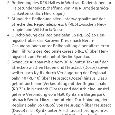
Be­die­nung des RE6-​Haltes in Wustrau-​Radensleben im
Halb­stun­den­takt (Schaf­fung von P & R Um­stiegs­mög­
lich­kei­ten süd­lich Neu­rup­pin)
Stünd­li­che Be­die­nung aller Un­ter­weg­shal­te auf der
Stre­cke des Re­gio­nal­ex­press 6 (RE6) zwi­schen Neu­
rup­pin und Witt­stock/Dosse.
Durch­bin­dung der Re­gio­nal­bahn 55 (RB 55) ab Hen­
nigs­dorf über das Ka­rower Kreuz nach Berlin-​
Gesundbrunnen unter Bei­be­hal­tung einer al­ter­nie­ren­
den Füh­rung des Re­gio­nal­ex­press 6 (RE 6) über Hen­
nigs­dorf zum Fern­bahn­hof Berlin-​Spandau.
Schnel­ler Aus­bau mit einem 30-​Minuten-Takt auf der
Stre­cke zwi­schen Nauen und Neu­stadt (Dosse) sowie
wei­ter nach Ky­ritz durch Ver­län­ge­rung der Re­gio­nal­
bahn 10 (RB 10) über Neu­stadt (Dosse) hin­aus. Dazu
ge­hört auch eine Ver­knüp­fung mit der Re­gio­nal­bahn
(RB 73) in Neu­stadt (Dosse) und da­durch eine um­stei­
ge­freie Ver­bin­dung vom Halt Ky­ritz am Bür­ger­park
bis nach Ber­lin. Hinzu kommt eine Durch­bin­dung der
Re­gio­nal­bahn 55 (RB55) von Neu­rup­pin über Neu­stadt
(Dosse) nach Ky­ritz unter An­schluss­si­che­rung zum zu­