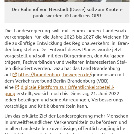
Der Bahn­hof von Neu­stadt (Dosse) soll zum Kno­ten­
punkt wer­den. © Land­kreis OPR
Die Lan­des­re­gie­rung will mit einem neuen Lan­des­nah­
ver­kehrs­plan für die Jahre 2023 bis 2027 die Wei­chen für
die zu­künf­ti­ge Ent­wick­lung des Re­gio­nal­ver­kehrs in Bran­
den­burg stel­len. Der Ent­wurf die­ses Pla­nes wurde jetzt
vor­ge­stellt und soll mit den Bür­ger:innen, den Auf­ga­ben­
trä­gern, Fach­ver­bän­den und wei­te­ren in­ter­es­sier­ten Stel­
len dis­ku­tiert wer­den. Dazu hat das Land Bran­den­burg
auf
https://brandenburg-​bewegen.de/
ge­mein­sam mit
dem Ver­kehrs­ver­bund Berlin-​Brandenburg (VBB)
eine
di­gi­ta­le Platt­form zur Öf­fent­lich­keits­be­tei­li­
gung
er­stellt, wo sich noch bis Diens­tag, 21. Juni 2022
jede:r be­tei­li­gen und seine An­re­gun­gen, Ver­bes­se­rungs­
vor­schlä­ge und Kri­tik über­mit­teln kann.
Um das er­klär­te Ziel der Lan­des­re­gie­rung mehr Men­schen
in um­welt­freund­li­chen Ver­kehrs­mit­teln zu be­för­dern und
in allen Lan­des­tei­len zu­ver­läs­si­ge, öf­fent­lich zu­gäng­li­che