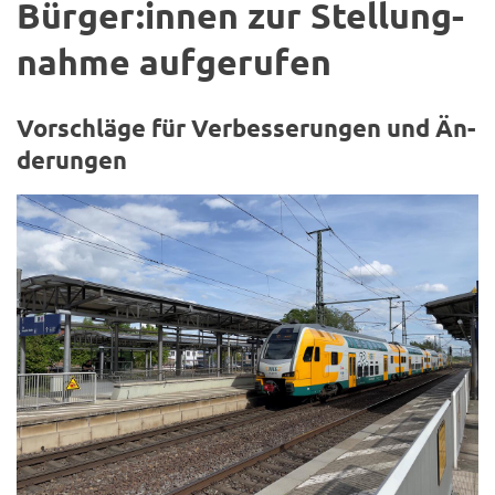
Bür­ger:innen zur Stel­lung­
nah­me auf­ge­ru­fen
Vor­schlä­ge für Ver­bes­se­run­gen und Än­
de­run­gen