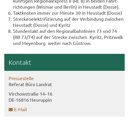
künf­ti­gen Re­gio­nal­ex­press 8 (RE 8) in bei­den Fahrt­
rich­tun­gen (Wis­mar und Ber­lin) in Neu­stadt (Dosse).
Takt­kno­ten immer zur Mi­nu­te 30 in Neu­stadt (Dosse)
Stre­cken­elek­tri­fi­zie­rung auf der Ver­bin­dung zwi­schen
Neu­stadt (Dosse) und Ky­ritz
Stun­den­takt auf den Re­gio­nal­bahn­li­ni­en 73 und 74
(RB 73/74) auf der Stre­cke zwi­schen Ky­ritz, Pritz­walk
und Mey­en­burg wei­ter nach Güs­trow.
Kon­takt
Pres­se­stel­le
Re­fe­rat Büro Land­rat
Virch­ow­stra­ße 14–16
DE-​16816 Neu­rup­pin
E-​Mail