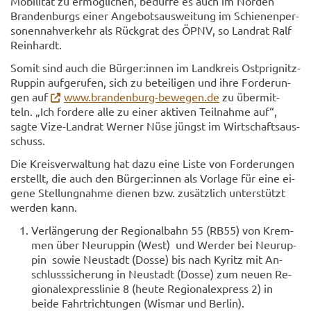
Mo­bi­li­tät zu er­mög­li­chen, be­dür­fe es auch im Nor­den
Bran­den­burgs einer An­ge­bots­aus­wei­tung im Schie­nen­per­
so­nen­nah­ver­kehr als Rück­grat des ÖPNV, so Land­rat Ralf
Rein­hardt.
Somit sind auch die Bür­ger:innen im Land­kreis Ostprignitz-​
Ruppin auf­ge­ru­fen, sich zu be­tei­li­gen und ihre For­de­run­
gen auf
www.brandenburg-​bewegen.de
zu über­mit­
teln. „Ich for­de­re alle zu einer ak­ti­ven Teil­nah­me auf“,
sagte Vize-​Landrat Wer­ner Nüse jüngst im Wirt­schafts­aus­
schuss.
Die Kreis­ver­wal­tung hat dazu eine Liste von For­de­run­gen
er­stellt, die auch den Bür­ger:innen als Vor­la­ge für eine ei­
ge­ne Stel­lung­nah­me die­nen bzw. zu­sätz­lich un­ter­stützt
wer­den kann.
Ver­län­ge­rung der Re­gio­nal­bahn 55 (RB55) von Krem­
men über Neu­rup­pin (West) und Wer­der bei Neu­rup­
pin sowie Neu­stadt (Dosse) bis nach Ky­ritz mit An­
schluss­si­che­rung in Neu­stadt (Dosse) zum neuen Re­
gio­nal­ex­press­li­nie 8 (heute Re­gio­nal­ex­press 2) in
beide Fahrt­rich­tun­gen (Wis­mar und Ber­lin).