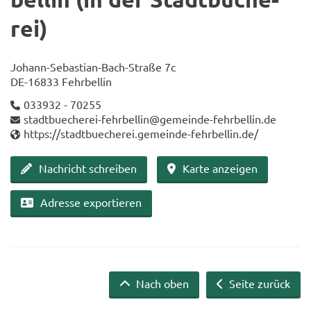
rei)
Johann-​Sebastian-Bach-Straße 7c
DE-​16833 Fehr­bel­lin
033932 - 70255
stadtbuecherei-​fehrbellin@gemeinde-​fehrbellin.de
https://stadt­bue­che­rei.gemeinde-​fehrbellin.de/
Nach­richt schrei­ben
Karte an­zei­gen
Adres­se ex­por­tie­ren
Nach oben
Seite zurück