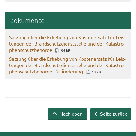
Do­ku­men­te
Sat­zung über die Er­he­bung von Kos­ten­er­satz für Leis­
tun­gen der Brand­schutz­dienst­stel­le und der Ka­ta­stro­
phen­schutz­be­hör­de
94 kB
Sat­zung über die Er­he­bung von Kos­ten­er­satz für Leis­
tun­gen der Brand­schutz­dienst­stel­le und der Ka­ta­stro­
phen­schutz­be­hör­de - 2. Än­de­rung
13 kB
Nach oben
Seite zurück