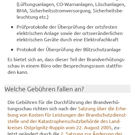
(Lüf­tungs­an­la­gen, CO-​Warnanlagen, Lösch­an­la­gen,
BMA, Si­cher­heits­strom­ver­sor­gung, Si­cher­heits­be­
leuch­tung etc.)
Prüf­pro­to­kol­le der Über­prü­fung der orts­fes­ten
elek­tri­schen An­la­ge sowie der orts­ver­än­der­li­chen
elek­tri­schen Ge­rä­te durch eine Elek­tro­fach­kraft
Pro­to­koll der Über­prü­fung der Blitz­schutz­an­la­ge
Es bie­tet sich an, dass die­ser Teil der Brand­ver­hü­tungs­
schau in einem Büro oder Be­spre­chungs­raum statt­fin­
den kann.
Wel­che Ge­büh­ren fal­len an?
Die Ge­büh­ren für die Durch­füh­rung der Brand­ver­hü­
tungs­schau rich­ten sich nach der
Sat­zung über die Er­he­
bung von Kos­ten für Leis­tun­gen der Brand­schutz­dienst­
stel­le und der Ka­ta­stro­phen­schutz­be­hör­de des Land­
krei­ses Ostprignitz-​Ruppin vom 22. Au­gust 2005
, zu­
letzt ge­än­dert durch die
2. Sat­zung zur Än­de­rung der