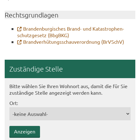
Rechts­grund­la­gen
Bran­den­bur­gi­sches Brand-​ und Ka­ta­stro­phen­
schutz­ge­setz (BbgB­KG)
Brand­ver­hü­tungs­schau­ver­ord­nung (BrVSchV)
Zu­stän­di­ge Stel­le
Bitte wäh­len Sie Ihren Wohn­ort aus, damit die für Sie
zu­stän­di­ge Stel­le an­ge­zeigt wer­den kann.
Ort: