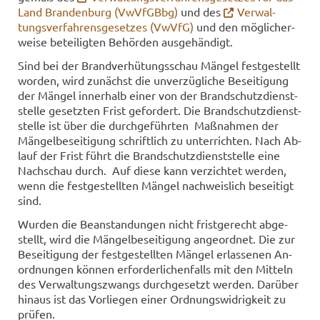
Land Bran­den­burg (VwVfGBbg)
und des
Ver­wal­
tungs­ver­fah­rens­ge­set­zes (VwVfG)
und den mög­li­cher­
wei­se be­tei­lig­ten Be­hör­den aus­ge­hän­digt.
Sind bei der Brand­ver­hü­tungs­schau Män­gel fest­ge­stellt
wor­den, wird zu­nächst die un­ver­züg­li­che Be­sei­ti­gung
der Män­gel in­ner­halb einer von der Brand­schutz­dienst­
stel­le ge­setz­ten Frist ge­for­dert. Die Brand­schutz­dienst­
stel­le ist über die durch­ge­führ­ten Maß­nah­men der
Män­gel­be­sei­ti­gung schrift­lich zu un­ter­rich­ten. Nach Ab­
lauf der Frist führt die Brand­schutz­dienst­stel­le eine
Nach­schau durch. Auf diese kann ver­zich­tet wer­den,
wenn die fest­ge­stell­ten Män­gel nach­weis­lich be­sei­tigt
sind.
Wur­den die Be­an­stan­dun­gen nicht frist­ge­recht ab­ge­
stellt, wird die Män­gel­be­sei­ti­gung an­ge­ord­net. Die zur
Be­sei­ti­gung der fest­ge­stell­ten Män­gel er­las­se­nen An­
ord­nun­gen kön­nen er­for­der­li­chen­falls mit den Mit­teln
des Ver­wal­tungs­zwangs durch­ge­setzt wer­den. Dar­über
hin­aus ist das Vor­lie­gen einer Ord­nungs­wid­rig­keit zu
prü­fen.