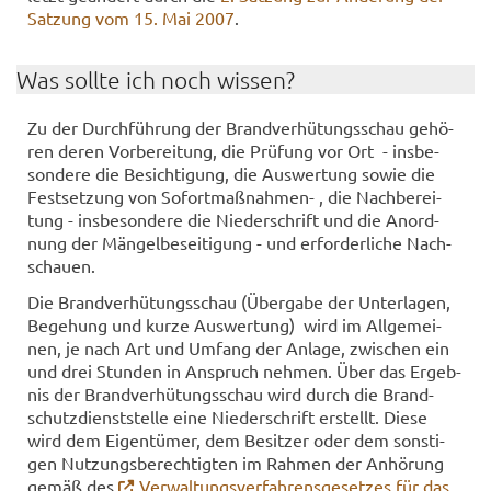
Sat­zung vom 15. Mai 2007
.
Was soll­te ich noch wis­sen?
Zu der Durch­füh­rung der Brand­ver­hü­tungs­schau ge­hö­
ren deren Vor­be­rei­tung, die Prü­fung vor Ort - ins­be­
son­de­re die Be­sich­ti­gung, die Aus­wer­tung sowie die
Fest­set­zung von Sofortmaßnahmen-​ , die Nach­be­rei­
tung - ins­be­son­de­re die Nie­der­schrift und die An­ord­
nung der Män­gel­be­sei­ti­gung - und er­for­der­li­che Nach­
schau­en.
Die Brand­ver­hü­tungs­schau (Über­ga­be der Un­ter­la­gen,
Be­ge­hung und kurze Aus­wer­tung) wird im All­ge­mei­
nen, je nach Art und Um­fang der An­la­ge, zwi­schen ein
und drei Stun­den in An­spruch neh­men. Über das Er­geb­
nis der Brand­ver­hü­tungs­schau wird durch die Brand­
schutz­dienst­stel­le eine Nie­der­schrift er­stellt. Diese
wird dem Ei­gen­tü­mer, dem Be­sit­zer oder dem sons­ti­
gen Nut­zungs­be­rech­tig­ten im Rah­men der An­hö­rung
gemäß des
Ver­wal­tungs­ver­fah­rens­ge­set­zes für das