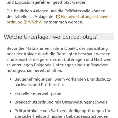
und Ex­plo­si­ons­ge­fah­ren ge­schützt wer­den.
Die bau­li­chen An­la­gen und die Prüf­in­ter­val­le kön­nen
der Ta­bel­le als An­la­ge der
Brand­ver­hü­tungs­schau­ver­
ord­nung (BrVSchV)
ent­nom­men wer­den.
Wel­che Un­ter­la­gen wer­den be­nö­tigt?
Bevor die Maß­nah­men in dem Ob­jekt, der Ein­rich­tung
oder der An­la­ge durch die Be­tei­lig­ten be­schaut wer­den,
sind zu­nächst die ge­for­der­ten Un­ter­la­gen und Nach­wei­
se vor­zu­le­gen.Fol­gen­de Un­ter­la­gen sind zur Brand­ver­
hü­tungs­schau be­reit­zu­hal­ten:
Bau­ge­neh­mi­gun­gen, wenn vor­han­den Brand­schutz­
nach­weis und Prüf­be­rich­te
ak­tu­el­le Feu­er­wehr­plä­ne
Brand­schutz­ord­nung mit Un­ter­wei­sungs­nach­weis
Prüf­pro­to­kol­le von Sach­ver­stän­di­gen­prü­fun­gen für
alle si­cher­heits­tech­ni­schen Ge­bäu­de­aus­rüs­tun­gen