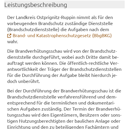
Leis­tungs­be­schrei­bung
Der Land­kreis Ostprignitz-​Ruppin nimmt als für den
vor­beu­gen­den Brand­schutz zu­stän­di­ge Dienst­stel­le
(Brand­schutz­dienst­stel­le) die Auf­ga­ben nach dem
Brand-​ und Ka­ta­stro­phen­schutz­ge­setz (BbgB­KG)
wahr.
Die Brand­ver­hü­tungs­schau wird von der Brand­schutz­
dienst­stel­le durch­ge­führt, wobei auch Drit­te damit be­
auf­tragt wer­den kön­nen. Die öffentlich-​rechtliche Ver­
ant­wort­lich­keit der Trä­ger der Brand­schutz­dienst­stel­len
für die Durch­füh­rung der Auf­ga­be bleibt hier­durch je­
doch un­be­rührt.
Bei der Durch­füh­rung der Brand­ver­hü­tungs­schau ist die
Brand­schutz­dienst­stel­le ver­fah­rens­füh­rend und dem­
entspre­chend für die ter­min­li­chen und do­ku­men­ta­ri­
schen Auf­ga­ben zu­stän­dig. Der Ter­min der Brand­ver­hü­
tungs­schau wird den Ei­gen­tü­mern, Be­sit­zern oder sons­
ti­gen Nut­zungs­be­rech­tig­ten der bau­li­chen An­la­ge oder
Ein­rich­tung und den zu be­tei­li­gen­den Fach­äm­tern und