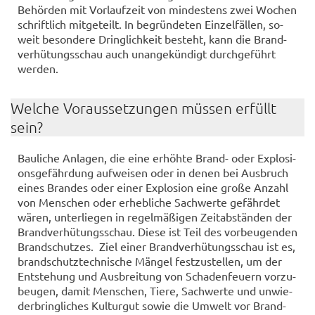
Be­hör­den mit Vor­lauf­zeit von min­des­tens zwei Wo­chen
schrift­lich mit­ge­teilt. In be­grün­de­ten Ein­zel­fäl­len, so­
weit be­son­de­re Dring­lich­keit be­steht, kann die Brand­
ver­hü­tungs­schau auch un­an­ge­kün­digt durch­ge­führt
wer­den.
Wel­che Vor­aus­set­zun­gen müs­sen er­füllt
sein?
Bau­li­che An­la­gen, die eine er­höh­te Brand-​ oder Ex­plo­si­
ons­ge­fähr­dung auf­wei­sen oder in denen bei Aus­bruch
eines Bran­des oder einer Ex­plo­si­on eine große An­zahl
von Men­schen oder er­heb­li­che Sach­wer­te ge­fähr­det
wären, un­ter­lie­gen in re­gel­mä­ßi­gen Zeit­ab­stän­den der
Brand­ver­hü­tungs­schau. Diese ist Teil des vor­beu­gen­den
Brand­schut­zes. Ziel einer Brand­ver­hü­tungs­schau ist es,
brand­schutz­tech­ni­sche Män­gel fest­zu­stel­len, um der
Ent­ste­hung und Aus­brei­tung von Scha­den­feu­ern vor­zu­
beu­gen, damit Men­schen, Tiere, Sach­wer­te und un­wie­
der­bring­li­ches Kul­tur­gut sowie die Um­welt vor Brand-​