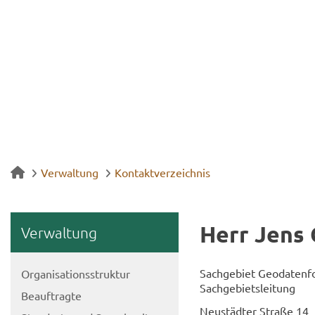
Verwaltung
Kontaktverzeichnis
Herr Jens 
Ver­wal­tung
Sach­ge­biet Geo­da­ten­f
Or­ga­ni­sa­ti­ons­struk­tur
Sach­ge­biets­lei­tung
Be­auf­trag­te
Neu­städ­ter Stra­ße 14