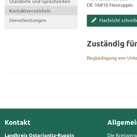
Stand­or­te und Sprech­zei­ten
DE-​16816 Neu­rup­pin
Kon­takt­ver­zeich­nis
Dienst­leis­tun­gen
Nach­richt schrei­
Zu­stän­dig fü
Be­glau­bi­gung von Un­te
Kontakt
Allgemei
Landkreis Ostprignitz-Ruppin
Die Kreisver