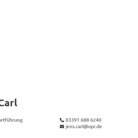
Carl
ort­füh­rung
03391 688 6240
jens.carl@opr.de