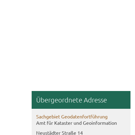
Über­ge­ord­ne­te Adres­se
Sach­ge­biet Geo­da­ten­fort­füh­rung
Amt für Ka­tas­ter und Geo­in­for­ma­ti­on
Neu­städ­ter Stra­ße 14