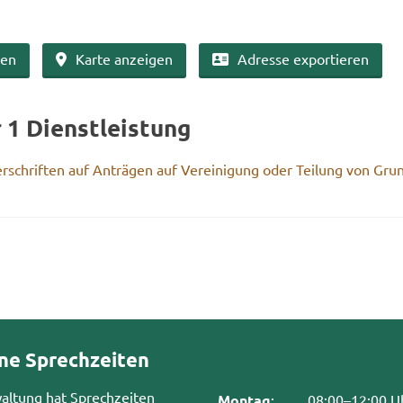
ben
Karte an­zei­gen
Adres­se ex­por­tie­ren
r 1 Dienst­leis­tung
r­schrif­ten auf An­trä­gen auf Ver­ei­ni­gung oder Tei­lung von Gru
ne Sprechzeiten
waltung hat Sprechzeiten
Montag
:
08:00–12:00 U