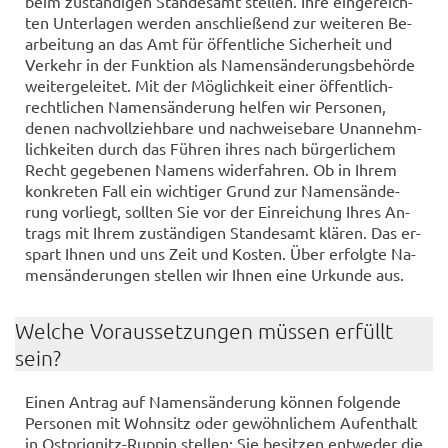
beim zu­stän­di­gen Stan­des­amt stel­len. Ihre ein­ge­reich­
ten Un­ter­la­gen wer­den an­schlie­ßend zur wei­te­ren Be­
ar­bei­tung an das Amt für öf­fent­li­che Si­cher­heit und
Ver­kehr in der Funk­ti­on als Na­mens­än­de­rungs­be­hör­de
wei­ter­ge­lei­tet. Mit der Mög­lich­keit einer öffentlich-​
rechtlichen Na­mens­än­de­rung hel­fen wir Per­so­nen,
denen nach­voll­zieh­ba­re und nach­wei­se­ba­re Un­an­nehm­
lich­kei­ten durch das Füh­ren ihres nach bür­ger­li­chem
Recht ge­ge­be­nen Na­mens wi­der­fah­ren. Ob in Ihrem
kon­kre­ten Fall ein wich­ti­ger Grund zur Na­mens­än­de­
rung vor­liegt, soll­ten Sie vor der Ein­rei­chung Ihres An­
trags mit Ihrem zu­stän­di­gen Stan­des­amt klä­ren. Das er­
spart Ihnen und uns Zeit und Kos­ten. Über er­folg­te Na­
mens­än­de­run­gen stel­len wir Ihnen eine Ur­kun­de aus.
Wel­che Vor­aus­set­zun­gen müs­sen er­füllt
sein?
Einen An­trag auf Na­mens­än­de­rung kön­nen fol­gen­de
Per­so­nen mit Wohn­sitz oder ge­wöhn­li­chem Auf­ent­halt
in Ostprignitz-​Ruppin stel­len: Sie be­sit­zen ent­we­der die