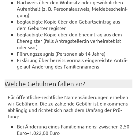
Nach­weis über den Wohn­sitz oder ge­wöhn­li­chen
Auf­ent­halt (z. B. Per­so­nal­aus­weis, Mel­de­be­schei­ni­
gung)
be­glau­big­te Kopie über den Ge­burts­ein­trag aus
dem Ge­bur­ten­re­gis­ter
be­glau­big­te Kopie über den Ehe­ein­trag aus dem
Ehe­re­gis­ter (falls An­trag­stel­ler:in ver­hei­ra­tet ist
oder war)
Füh­rungs­zeug­nis (Per­so­nen ab 14 Jahre)
Er­klä­rung über be­reits vor­mals ein­ge­reich­te An­trä­
ge auf Än­de­rung des Fa­mi­li­en­na­mens
Wel­che Ge­büh­ren fal­len an?
Für öffentliche-​rechtliche Na­mens­än­de­run­gen er­he­ben
wir Ge­büh­ren. Die zu zah­len­de Ge­bühr ist ein­kom­mens­
ab­hän­gig und rich­tet sich nach dem Um­fang der Prü­
fung:
Bei Än­de­rung eines Fa­mi­li­en­na­mens: zwi­schen 2,50
Euro–1.022,00 Euro