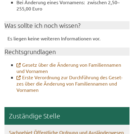
Bei Än­de­rung eines Vor­na­mens: zwi­schen 2,50–
255,00 Euro
Was soll­te ich noch wis­sen?
Es lie­gen keine wei­te­ren In­for­ma­tio­nen vor.
Rechts­grund­la­gen
Ge­setz über die Än­de­rung von Fa­mi­li­en­na­men
und Vor­na­men
Erste Ver­ord­nung zur Durch­füh­rung des Ge­set­
zes über die Än­de­rung von Fa­mi­li­en­na­men und
Vor­na­men
Zu­stän­di­ge Stel­le
Sach­ge­biet Öf­fent­li­che Ord­nung und Aus­län­der­we­sen