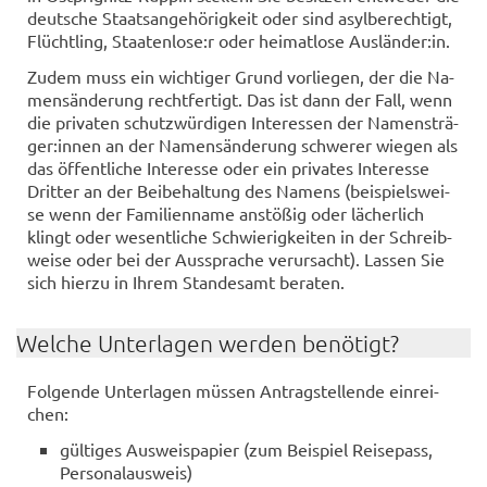
deut­sche Staats­an­ge­hö­rig­keit oder sind asyl­be­rech­tigt,
Flücht­ling, Staa­ten­lo­se:r oder hei­mat­lo­se Aus­län­der:in.
Zudem muss ein wich­ti­ger Grund vor­lie­gen, der die Na­
mens­än­de­rung recht­fer­tigt. Das ist dann der Fall, wenn
die pri­va­ten schutz­wür­di­gen In­ter­es­sen der Na­mens­trä­
ger:innen an der Na­mens­än­de­rung schwe­rer wie­gen als
das öf­fent­li­che In­ter­es­se oder ein pri­va­tes In­ter­es­se
Drit­ter an der Bei­be­hal­tung des Na­mens (bei­spiels­wei­
se wenn der Fa­mi­li­en­na­me an­stö­ßig oder lä­cher­lich
klingt oder we­sent­li­che Schwie­rig­kei­ten in der Schreib­
wei­se oder bei der Aus­spra­che ver­ur­sacht). Las­sen Sie
sich hier­zu in Ihrem Stan­des­amt be­ra­ten.
Wel­che Un­ter­la­gen wer­den be­nö­tigt?
Fol­gen­de Un­ter­la­gen müs­sen An­trag­stel­len­de ein­rei­
chen:
gül­ti­ges Aus­weis­pa­pier (zum Bei­spiel Rei­se­pass,
Per­so­nal­aus­weis)