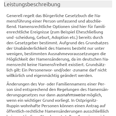
Leis­tungs­be­schrei­bung
Ge­ne­rell re­gelt das Bür­ger­li­che Ge­setz­buch die Na­
mens­füh­rung einer Per­son um­fas­send und ab­schlie­
ßend. Na­mens­recht­li­che Op­tio­nen sind hier für fa­mi­li­
en­recht­li­che Er­eig­nis­se (zum Bei­spiel Ehe­schlie­ßung
und -​scheidung, Ge­burt, Ad­op­ti­on etc.) be­reits durch
den Ge­setz­ge­ber be­stimmt. Auf­grund des Grund­sat­zes
der Un­ab­än­der­lich­keit des Na­mens be­steht nur unter
we­ni­gen, be­stimm­ten Aus­nah­me­vor­aus­set­zun­gen die
Mög­lich­keit der Na­mens­än­de­rung, da im deut­schen Na­
mens­recht keine Na­mens­frei­heit exis­tiert. Grund­sätz­
lich gilt: Ein Personenvor-​ und/oder -​zuname darf nicht
will­kür­lich und ei­gen­mäch­tig ge­än­dert wer­den.
Än­de­run­gen des Vor- oder Fa­mi­li­en­na­mens einer Per­
son sind ent­spre­chend den Re­ge­lun­gen des Na­mens­än­
de­rungs­ge­set­zes nur dann
aus­nahms­wei­se
mög­lich,
wenn ein wich­ti­ger Grund vor­liegt. In Ostprignitz-​
Ruppin wohn­haf­te Per­so­nen kön­nen einen An­trag auf
öffentlich-​rechtliche Na­mens­än­de­run­gen aus­schließ­lich