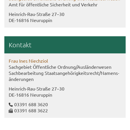
Amt für öf­fent­li­che Si­cher­heit und Ver­kehr
Heinrich-​Rau-Straße 27–30
DE-​16816 Neu­rup­pin
Kon­takt
Frau Ines Niech­zi­ol
Sach­ge­biet Öf­fent­li­che Ord­nung/Aus­län­der­we­sen
Sach­be­ar­bei­tung Staats­an­ge­hö­rig­keits­recht/Na­mens­
än­de­run­gen
Heinrich-​​Rau-​Straße 27–30
DE-​16816 Neu­rup­pin
03391 688 3620
03391 688 3622