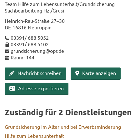
Team Hilfe zum Le­bens­un­ter­halt/Grund­si­che­rung
Sach­be­ar­bei­tung Hzl/Grusi
Heinrich-​Rau-Straße 27–30
DE-​16816 Neu­rup­pin
03391/ 688 5052
03391/ 688 5102
grund­si­che­rung@opr.de
Raum: 144
Nach­richt schrei­ben
Karte an­zei­gen
Adres­se ex­por­tie­ren
Zu­stän­dig für 2 Dienst­leis­tun­gen
Grund­si­che­rung im Alter und bei Er­werbs­min­de­rung
Hilfe zum Le­bens­un­ter­halt