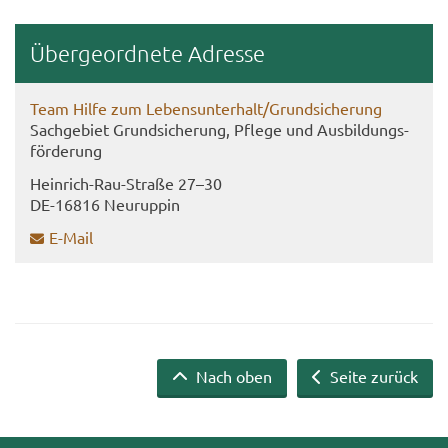
Über­ge­ord­ne­te Adres­se
Team Hilfe zum Le­bens­un­ter­halt/Grund­si­che­rung
Sach­ge­biet Grund­si­che­rung, Pfle­ge und Aus­bil­dungs­
för­de­rung
Heinrich-​​Rau-​Straße 27–30
DE-​16816 Neu­rup­pin
E-​Mail
Nach oben
Seite zurück