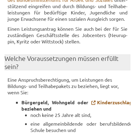
stüt­zend ein­grei­fen und durch Bildungs-​ und Teil­ha­be­
leis­tun­gen für be­dürf­ti­ge Kin­der, Ju­gend­li­che und
junge Er­wach­se­ne für einen so­zia­len Aus­gleich sor­gen.
Einen Leis­tungs­an­trag kön­nen Sie auch bei der für Sie
zu­stän­di­gen Ge­schäfts­stel­le des Job­cen­ters (Neu­rup­
pin, Ky­ritz oder Witt­stock) stel­len.
Wel­che Vor­aus­set­zun­gen müs­sen er­füllt
sein?
Eine An­spruchs­be­rech­ti­gung, um Leis­tun­gen des
Bildungs-​ und Teil­ha­be­pa­kets zu be­zie­hen, liegt vor,
wenn Sie:
Bür­ger­geld, Wohn­geld oder
Kin­der­zu­schlag
be­zie­hen und
noch keine 25 Jahre alt sind,
eine all­ge­mein­bil­den­de oder be­rufs­bil­den­de
Schu­le be­su­chen und