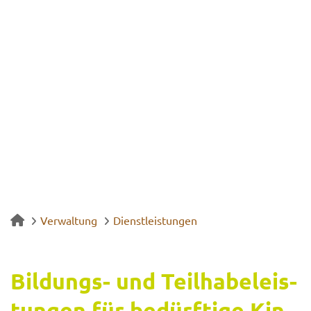
Verwaltung
Dienstleistungen
Bildungs-​ und Teil­ha­be­leis­
tun­gen für be­dürf­ti­ge Kin­