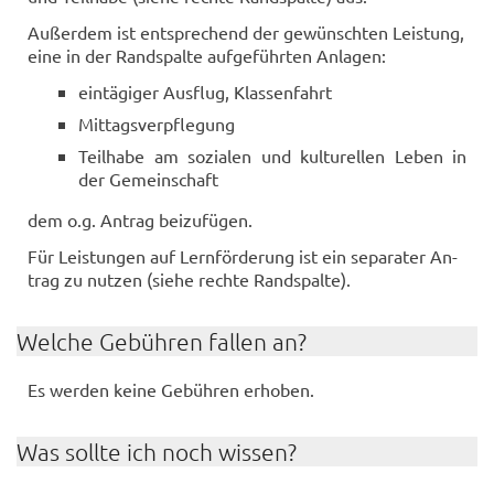
Au­ßer­dem ist ent­spre­chend der ge­wünsch­ten Leis­tung,
eine in der Rand­spal­te auf­ge­führ­ten An­la­gen:
ein­tä­gi­ger Aus­flug, Klas­sen­fahrt
Mit­tags­ver­pfle­gung
Teil­ha­be am so­zia­len und kul­tu­rel­len Leben in
der Ge­mein­schaft
dem o.g. An­trag bei­zu­fü­gen.
Für Leis­tun­gen auf Lern­för­de­rung ist ein se­pa­ra­ter An­
trag zu nut­zen (siehe rech­te Rand­spal­te).
Wel­che Ge­büh­ren fal­len an?
Es wer­den keine Ge­büh­ren er­ho­ben.
Was soll­te ich noch wis­sen?