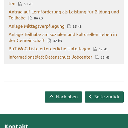
ten
50 kB
An­trag auf Lern­för­de­rung als Leis­tung für Bil­dung und
Teil­ha­be
86 kB
An­la­ge Mit­tags­ver­pfle­gung
35 kB
An­la­ge Teil­ha­be am so­zia­len und kul­tu­rel­len Leben in
der Ge­mein­schaft
42 kB
BuT-​WoG Liste er­for­der­li­che Un­ter­la­gen
62 kB
In­for­ma­ti­ons­blatt Da­ten­schutz Job­cen­ter
63 kB
Nach oben
Seite zurück
Kontakt