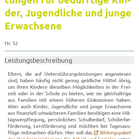
der, Ju­gend­li­che und junge
Er­wach­se­ne
Nr. 52
Leis­tungs­be­schrei­bung
El­tern, die auf Un­ter­stüt­zungs­leis­tun­gen an­ge­wie­sen
sind, haben häu­fig nicht genug geld­li­che Mit­tel übrig,
um ihren Kin­dern die­sel­ben Mög­lich­kei­ten in der Frei­
zeit oder in der Schu­le zu bie­ten, wie sie gleich­alt­ri­ge
aus Fa­mi­li­en mit einem hö­he­ren Ein­kom­men haben.
Aber auch Kin­der, Ju­gend­li­che und junge Er­wach­se­ne
aus fi­nan­zi­ell schwä­che­ren Fa­mi­li­en be­nö­ti­gen eine Mit­
tags­ver­pfle­gung, per­sön­li­chen Schul­be­darf, Schü­ler­be­
för­de­rung, Lern­för­de­rung und möch­ten bei Ta­ges­aus­
flü­ge mit­ma­chen dür­fen. Hier soll das
Bil­dungs­pa­ket
des Bun­des­mi­nis­te­ri­ums für Ar­beit und So­zia­les
un­ter­