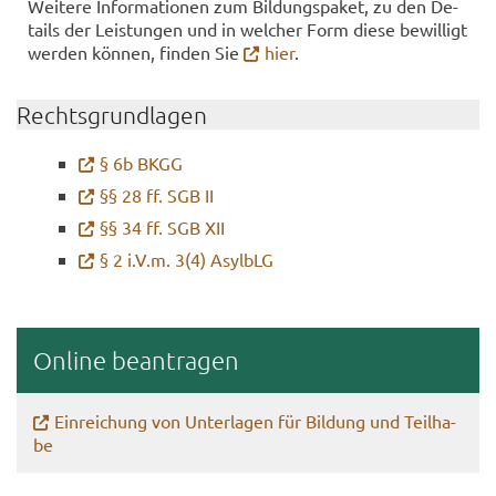
Wei­te­re In­for­ma­tio­nen zum Bil­dungs­pa­ket, zu den De­
tails der Leis­tun­gen und in wel­cher Form diese be­wil­ligt
wer­den kön­nen, fin­den Sie
hier
.
Rechts­grund­la­gen
§ 6b BKGG
§§ 28 ff. SGB II
§§ 34 ff. SGB XII
§ 2 i.V.m. 3(4) Asyl­bLG
On­line be­an­tra­gen
Ein­rei­chung von Un­ter­la­gen für Bil­dung und Teil­ha­
be