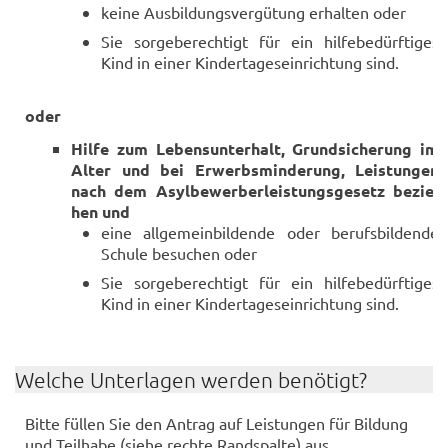
keine Aus­bil­dungs­ver­gü­tung er­hal­ten oder
Sie sor­ge­be­rech­tigt für ein hil­fe­be­dürf­ti­ges
Kind in einer Kin­der­ta­ges­ein­rich­tung sind.
oder
Hilfe zum Le­bens­un­ter­halt, Grund­si­che­rung im
Alter und bei Er­werbs­min­de­rung, Leis­tun­gen
nach dem Asyl­be­wer­ber­leis­tungs­ge­setz be­zie­
hen und
eine all­ge­mein­bil­den­de oder be­rufs­bil­den­de
Schu­le be­su­chen oder
Sie sor­ge­be­rech­tigt für ein hil­fe­be­dürf­ti­ges
Kind in einer Kin­der­ta­ges­ein­rich­tung sind.
Wel­che Un­ter­la­gen wer­den be­nö­tigt?
Bitte fül­len Sie den An­trag auf Leis­tun­gen für Bil­dung
und Teil­ha­be (siehe rech­te Rand­spal­te) aus.