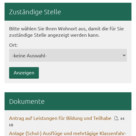
Zu­stän­di­ge Stel­le
Bitte wäh­len Sie Ihren Wohn­ort aus, damit die für Sie
zu­stän­di­ge Stel­le an­ge­zeigt wer­den kann.
Ort:
Do­ku­men­te
An­trag auf Leis­tun­gen für Bil­dung und Teil­ha­be
44
kB
An­la­ge (Schul-​) Aus­flü­ge und mehr­tä­gi­ge Klas­sen­fahr­