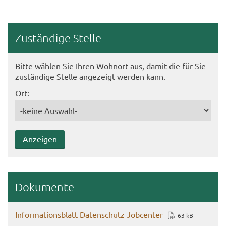
Zu­stän­di­ge Stel­le
Bitte wäh­len Sie Ihren Wohn­ort aus, damit die für Sie
zu­stän­di­ge Stel­le an­ge­zeigt wer­den kann.
Ort:
Do­ku­men­te
In­for­ma­ti­ons­blatt Da­ten­schutz Job­cen­ter
63 kB