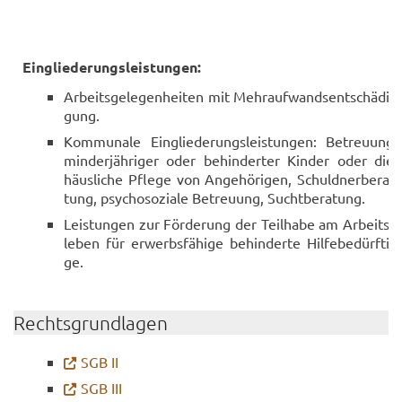
Ein­glie­de­rungs­leis­tun­gen:
Ar­beits­ge­le­gen­hei­ten mit Mehr­auf­wands­ent­schä­di­
gung.
Kom­mu­na­le Ein­glie­de­rungs­leis­tun­gen: Be­treu­ung
min­der­jäh­ri­ger oder be­hin­der­ter Kin­der oder die
häus­li­che Pfle­ge von An­ge­hö­ri­gen, Schuld­ner­be­ra­
tung, psy­cho­so­zia­le Be­treu­ung, Sucht­be­ra­tung.
Leis­tun­gen zur För­de­rung der Teil­ha­be am Ar­beits­
le­ben für er­werbs­fä­hi­ge be­hin­der­te Hil­fe­be­dürf­ti­
ge.
Rechts­grund­la­gen
SGB II
SGB III