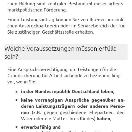
chen Bil­dung sind zen­tra­ler Be­stand­teil die­ser ar­beits­
markt­po­li­ti­schen För­de­rung.
Einen Leis­tungs­an­trag kön­nen Sie von Ihrem:r per­sön­li­
chen An­sprech­part­ner:in oder im Ser­vice­be­reich der für
Sie zu­stän­di­gen Ge­schäfts­stel­le er­hal­ten.
Wel­che Vor­aus­set­zun­gen müs­sen er­füllt
sein?
Eine An­spruchs­be­rech­ti­gung, um Leis­tun­gen für die
Grund­si­che­rung für Ar­beit­su­chen­de zu be­zie­hen, liegt
vor, wenn Sie:
in der Bun­des­re­pu­blik Deutsch­land leben,
keine vor­ran­gi­gen An­sprü­che ge­gen­über an­
de­ren Leis­tungs­trä­gern oder an­de­ren Per­so­
nen
(
z.B.
gegen ge­schie­de­ne Ehe­part­ner, den
Vater oder die Mut­ter Ihres Kin­des)
haben
,
er­werbs­fä­hig und