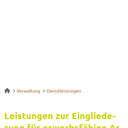
Verwaltung
Dienstleistungen
Leis­tun­gen zur Ein­glie­de­
rung für er­werbs­fä­hi­ge Ar­