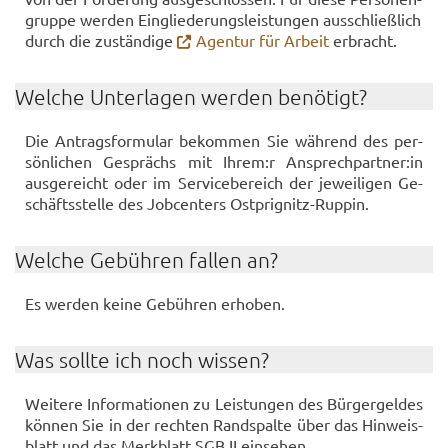
grup­pe wer­den Ein­glie­de­rungs­leis­tun­gen aus­schließ­lich
durch die zu­stän­di­ge
Agen­tur für Ar­beit
er­bracht.
Wel­che Un­ter­la­gen wer­den be­nö­tigt?
Die An­trags­for­mu­lar be­kom­men Sie wäh­rend des per­
sön­li­chen Ge­sprächs mit Ihrem:r An­sprech­part­ner:in
aus­ge­reicht oder im Ser­vice­be­reich der je­wei­li­gen Ge­
schäfts­stel­le des Job­cen­ters Ostprignitz-​Ruppin.
Wel­che Ge­büh­ren fal­len an?
Es wer­den keine Ge­büh­ren er­ho­ben.
Was soll­te ich noch wis­sen?
Wei­te­re In­for­ma­tio­nen zu Leis­tun­gen des Bür­ger­gel­des
kön­nen Sie in der rech­ten Rand­spal­te über das Hin­weis­
blatt und das Merk­blatt SGB II ein­se­hen.