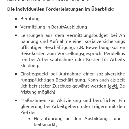
Die in­di­vi­du­el­len För­der­leis­tun­gen im Über­blick:
Be­ra­tung
Ver­mitt­lung in Beruf/Aus­bil­dung
Leis­tun­gen aus dem Ver­mitt­lungs­bud­get bei An­
bah­nung und Auf­nah­me einer so­zi­al­ver­si­che­rungs­
pflich­ti­gen Be­schäf­ti­gung,
z.B.
Be­wer­bungs­kos­ten,
Rei­se­kos­ten zum Vor­stel­lungs­ge­spräch, Pen­del­kos­
ten bei Ar­beits­auf­nah­me oder Kos­ten für Ar­beits­
klei­dung.
Ein­stiegs­geld bei Auf­nah­me einer so­zi­al­ver­si­che­
rungs­pflich­ti­gen Be­schäf­ti­gung. Kann auch als zeit­
lich be­fris­te­ter Zu­schuss ge­währt wer­den (
evtl.
Be­
fris­tung mög­lich)
Maß­nah­men zur Ak­ti­vie­rung und be­ruf­li­chen Ein­
glie­de­rung bei Ar­beit­ge­bern oder Trä­gern mit dem
Ziel der
Her­an­füh­rung an den Ausbildungs-​ und Ar
beits­markt,