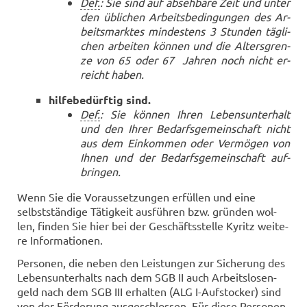
Def.
: Sie sind auf ab­seh­ba­re Zeit und unter
den üb­li­chen Ar­beits­be­din­gun­gen des Ar­
beits­mark­tes min­des­tens 3 Stun­den täg­li­
chen ar­bei­ten kön­nen und die Al­ters­gren­
ze von 65 oder 67 Jah­ren noch nicht er­
reicht haben.
hil­fe­be­dürf­tig sind.
Def.
: Sie kön­nen Ihren Le­bens­un­ter­halt
und den Ihrer Be­darfs­ge­mein­schaft nicht
aus dem Ein­kom­men oder Ver­mö­gen von
Ihnen und der Be­darfs­ge­mein­schaft auf­
brin­gen.
Wenn Sie die Vor­aus­set­zun­gen er­fül­len und eine
selbst­stän­di­ge Tä­tig­keit aus­füh­ren bzw. grün­den wol­
len, fin­den Sie hier bei der Ge­schäfts­stel­le Ky­ritz wei­te­
re In­for­ma­tio­nen.
Per­so­nen, die neben den Leis­tun­gen zur Si­che­rung des
Le­bens­un­ter­halts nach dem SGB II auch Ar­beits­lo­sen­
geld nach dem SGB III er­hal­ten (ALG I-​Aufstocker) sind
von der För­de­rung aus­ge­schlos­sen. Für diese Per­so­nen­