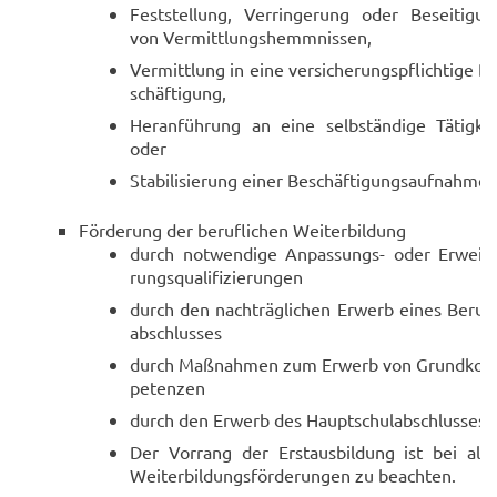
Fest­stel­lung, Ver­rin­ge­rung oder Be­sei­ti­gu
von Ver­mitt­lungs­hemm­nis­sen,
Ver­mitt­lung in eine ver­si­che­rungs­pflich­ti­ge B
schäf­ti­gung,
Her­an­füh­rung an eine selb­stän­di­ge Tä­tig­ke
oder
Sta­bi­li­sie­rung einer Be­schäf­ti­gungs­auf­nah­me.
För­de­rung der be­ruf­li­chen Wei­ter­bil­dung
durch not­wen­di­ge Anpassungs-​ oder Er­wei­te
rungs­qua­li­fi­zie­run­gen
durch den nach­träg­li­chen Er­werb eines Be­ruf
ab­schlus­ses
durch Maß­nah­men zum Er­werb von Grund­kom
pe­ten­zen
durch den Er­werb des Haupt­schul­ab­schlus­ses
Der Vor­rang der Erst­aus­bil­dung ist bei alle
Wei­ter­bil­dungs­för­de­run­gen zu be­ach­ten.