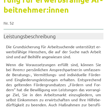
beit­neh­mer:innen
Nr. 52
Leis­tungs­be­schrei­bung
Die Grund­si­che­rung für Ar­beit­su­chen­de un­ter­stützt er­
werbs­fä­hi­ge Men­schen, die auf der Suche nach Ar­beit
sind und auf Bei­hil­fe an­ge­wie­sen sind.
Wenn die Vor­aus­set­zun­gen er­füllt sind, kön­nen Sie
bei Ihrem:r per­sön­li­chen An­sprech­part­ner:in um­fas­sen­
de Beratungs-​, Vermittlungs-​ und in­di­vi­du­el­le Förder-​
und Ein­glie­de­rungs­leis­tun­gen er­hal­ten. Ent­spre­chend
des gel­ten­den För­der­grund­sat­zes „För­dern und For­
dern“ hat die Be­wil­li­gung von Leis­tun­gen das vor­ran­gi­
ge Ziel, Sie in den Ar­beits­markt ein­zu­glie­dern, um
selbst Ein­kom­men zu er­wirt­schaf­ten und Ihre Hil­fe­be­
dürf­tig­keit zu be­en­den. Auch Maß­nah­men zur be­ruf­li­