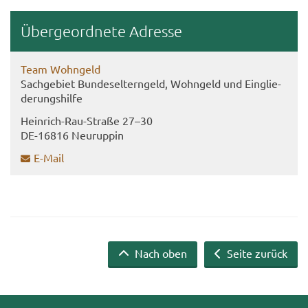
Über­ge­ord­ne­te Adres­se
Team Wohn­geld
Sach­ge­biet Bun­des­el­tern­geld, Wohn­geld und Ein­glie­
de­rungs­hil­fe
Heinrich-​​Rau-​Straße 27–30
DE-​16816 Neu­rup­pin
E-​Mail
Nach oben
Seite zurück