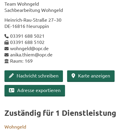
Team Wohn­geld
Sach­be­ar­bei­tung Wohn­geld
Heinrich-​Rau-Straße 27–30
DE-​16816 Neu­rup­pin
03391 688 5021
03391 688 5102
wohn­geld@opr.de
anika.thiem@opr.de
Raum: 169
Nach­richt schrei­ben
Karte an­zei­gen
Adres­se ex­por­tie­ren
Zu­stän­dig für 1 Dienst­leis­tung
Wohn­geld