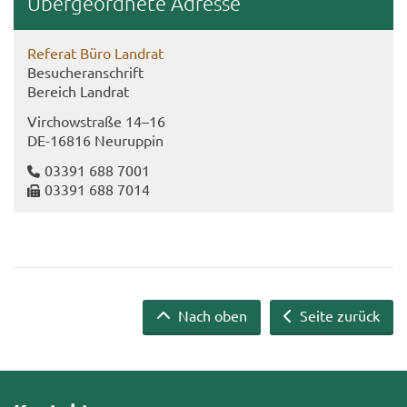
Über­ge­ord­ne­te Adres­se
Re­fe­rat Büro Land­rat
Be­su­cher­an­schrift
Be­reich Land­rat
Virch­ow­stra­ße 14–16
DE-​16816 Neu­rup­pin
03391 688 7001
03391 688 7014
Nach oben
Seite zurück