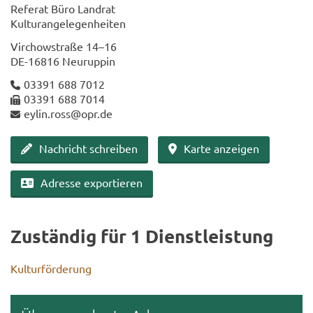
Re­fe­rat Büro Land­rat
Kul­tur­ange­le­gen­hei­ten
Virch­ow­stra­ße 14–16
DE-​16816 Neu­rup­pin
03391 688 7012
03391 688 7014
eylin.ross@opr.de
Nach­richt schrei­ben
Karte an­zei­gen
Adres­se ex­por­tie­ren
Zu­stän­dig für 1 Dienst­leis­tung
Kul­tur­för­de­rung