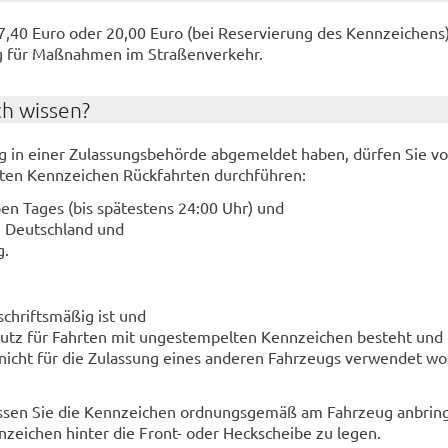
7,40 Euro oder 20,00 Euro (bei Re­ser­vie­rung des Kenn­zei­chens).
g für Maß­nah­men im Stra­ßen­ver­kehr.
ch wis­sen?
 in einer Zu­las­sungs­be­hör­de ab­ge­mel­det haben, dür­fen Sie v
ten Kenn­zei­chen Rück­fahr­ten durch­füh­ren:
l­ben Tages (bis spä­tes­tens 24:00 Uhr) und
n Deutsch­land und
g.
schrifts­mä­ßig ist und
chutz für Fahr­ten mit un­ge­stem­pel­ten Kenn­zei­chen be­steht und
nicht für die Zu­las­sung eines an­de­ren Fahr­zeugs ver­wen­det wo
­sen Sie die Kenn­zei­chen ord­nungs­ge­mäß am Fahr­zeug an­brin­
­zei­chen hin­ter die Front-​ oder Heck­schei­be zu legen.