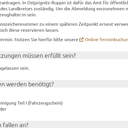
e­an­tra­gen. In Ostprignitz-​Ruppin ist dafür das Amt für öf­fent­li­c
 des Land­krei­ses zu­stän­dig. Um die Ab­mel­dung vor­zu­neh­men 
eug­hal­ter:in sein.
n­zei­chen­num­mer zu einem spä­te­ren Zeit­punkt er­neut ver­we
ich diese re­ser­vie­ren las­sen.
Ter­min. Nut­zen Sie hier­für bitte un­se­re
Online-​Terminbuchu
­zun­gen müs­sen er­füllt sein?
ge­las­sen sein.
en wer­den be­nö­tigt?
ei­ni­gung Teil I (Fahr­zeug­schein)
­der
 fal­len an?