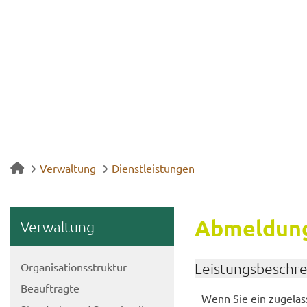
Verwaltung
Dienstleistungen
Ab­mel­dun
Ver­wal­tung
Or­ga­ni­sa­ti­ons­struk­tur
Leis­tungs­be­schr
Be­auf­trag­te
Wenn Sie ein zu­ge­las