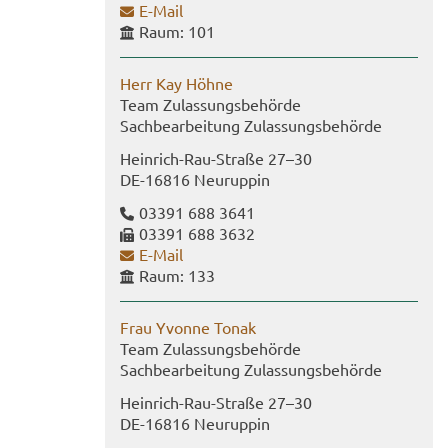
E-​Mail
Raum: 101
Herr Kay Höhne
Team Zu­las­sungs­be­hör­de
Sach­be­ar­bei­tung Zu­las­sungs­be­hör­de
Heinrich-​Rau-Straße 27–30
DE-​16816 Neu­rup­pin
03391 688 3641
03391 688 3632
E-​Mail
Raum: 133
Frau Yvonne Tonak
Team Zu­las­sungs­be­hör­de
Sach­be­ar­bei­tung Zu­las­sungs­be­hör­de
Heinrich-​Rau-Straße 27–30
DE-​16816 Neu­rup­pin