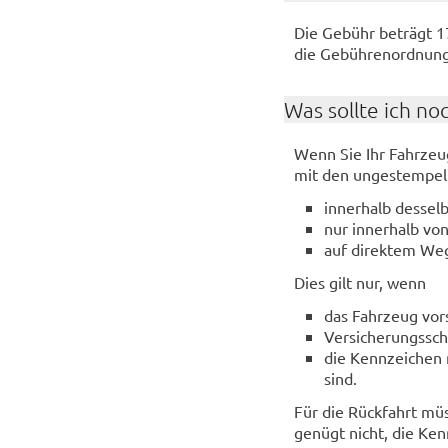
Die Ge­bühr be­trägt 1
die Ge­büh­ren­ord­nun
Was soll­te ich no
Wenn Sie Ihr Fahr­zeug
mit den un­ge­stem­pel­
in­ner­halb des­se
nur in­ner­halb vo
auf di­rek­tem We
Dies gilt nur, wenn
das Fahr­zeug vor­
Ver­si­che­rungs­s
die Kenn­zei­chen 
sind.
Für die Rück­fahrt müs
ge­nügt nicht, die Kenn