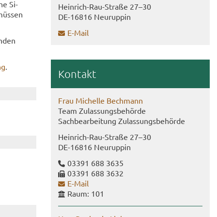
he Si­
Heinrich-​Rau-Straße 27–30
müs­sen
DE-​16816 Neu­rup­pin
E-​Mail
n­den
ng
.
Kon­takt
Frau Mi­chel­le Bech­mann
Team Zu­las­sungs­be­hör­de
Sach­be­ar­bei­tung Zu­las­sungs­be­hör­de
Heinrich-​Rau-Straße 27–30
DE-​16816 Neu­rup­pin
03391 688 3635
03391 688 3632
E-​Mail
Raum: 101