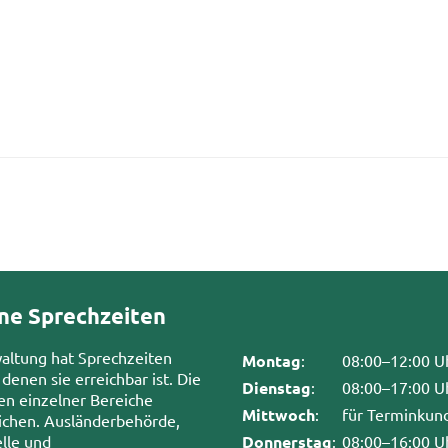
ne Sprechzeiten
waltung hat Sprechzeiten
Montag
:
08:00–12:00 U
 denen sie erreichbar ist. Die
Dienstag
:
08:00–17:00 U
en einzelner Bereiche
Mittwoch
:
für Terminkun
chen. Ausländerbehörde,
lle und
Donnerstag
:
08:00–16:00 U