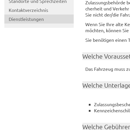
Stand­or­te und Sprech­zei­ten
Zu­las­sungs­be­hör­de b
cher­heit und Ver­kehr
Kon­takt­ver­zeich­nis
Sie nicht der/die Fahr­z
Dienst­leis­tun­gen
Wenn Sie Ihre alte Ken
möch­ten, kön­nen Sie s
Sie be­nö­ti­gen einen 
Wel­che Vor­aus­set
Das Fahr­zeug muss zu­
Wel­che Un­ter­la­g
Zu­las­sungs­be­sch
Kenn­zei­chen­schil
Wel­che Ge­büh­ren