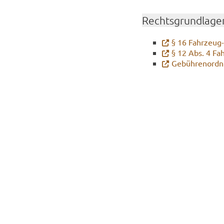
Rechts­grund­la­ge
§ 16 Fahrzeug
§ 12 Abs. 4 Fa
Ge­büh­ren­ord­