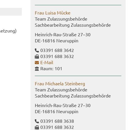
Frau Luisa Mücke
Team Zu­las­sungs­be­hör­de
Sach­be­ar­bei­tung Zu­las­sungs­be­hör­de
set­zung)
Heinrich-​Rau-Straße 27–30
DE-​16816 Neu­rup­pin
03391 688 3642
03391 688 3632
E-​Mail
Raum: 101
Frau Mi­chae­la Stein­berg
Team Zu­las­sungs­be­hör­de
Sach­be­ar­bei­tung Zu­las­sungs­be­hör­de
Heinrich-​Rau-Straße 27–30
DE-​16816 Neu­rup­pin
03391 688 3638
03391 688 3632