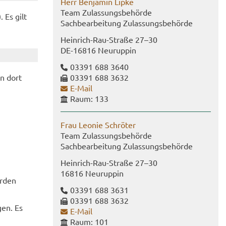
Herr Ben­ja­min Lipke
Team Zu­las­sungs­be­hör­de
 Es gilt
Sach­be­ar­bei­tung Zu­las­sungs­be­hör­de
Heinrich-​Rau-Straße 27–30
DE-​16816 Neu­rup­pin
03391 688 3640
03391 688 3632
on dort
E-​Mail
Raum: 133
Frau Leo­nie Schrö­ter
Team Zu­las­sungs­be­hör­de
Sach­be­ar­bei­tung Zu­las­sungs­be­hör­de
Heinrich-​​Rau-​Straße 27–30
16816 Neu­rup­pin
r­den
03391 688 3631
03391 688 3632
gen. Es
E-​Mail
Raum: 101