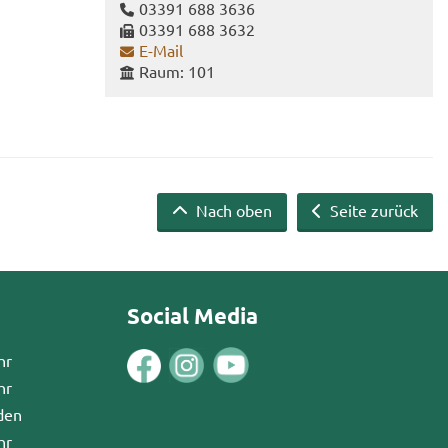
03391 688 3636
03391 688 3632
E-​Mail
Raum: 101
Nach oben
Seite zurück
Social Media
hr
hr
den
hr