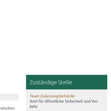
Zu­stän­di­ge Stel­le
Team Zu­las­sungs­be­hör­de
Amt für öf­fent­li­che Si­cher­heit und Ver­
kehr
eut­schen