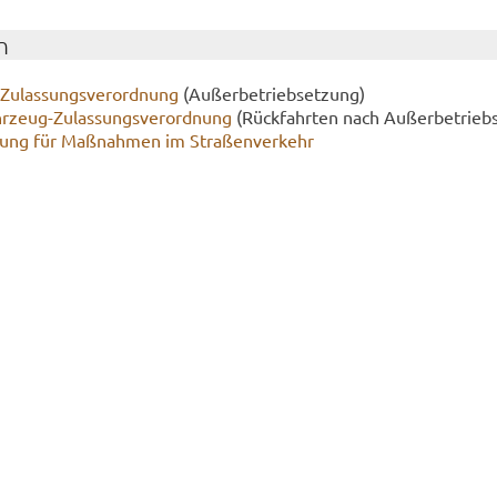
n
-​Zulassungsverordnung
(Au­ßer­be­trieb­set­zung)
hrzeug-​Zulassungsverordnung
(Rück­fahr­ten nach Au­ßer­be­trieb­
nung für Maß­nah­men im Stra­ßen­ver­kehr