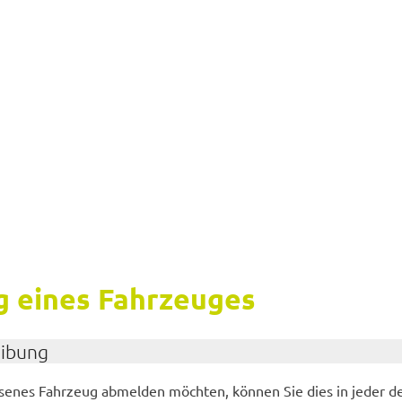
g eines Fahr­zeu­ges
ei­bung
­se­nes Fahr­zeug ab­mel­den möch­ten, kön­nen Sie dies in jeder d