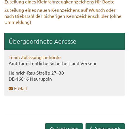
Zu­tei­lung eines Klein­fahr­zeug­kenn­zei­chens für Boote
Zu­tei­lung eines neuen Kenn­zei­chens auf Wunsch oder
nach Dieb­stahl der bis­he­ri­gen Kenn­zei­chen­schil­der (ohne
Um­mel­dung)
Über­ge­ord­ne­te Adres­se
Team Zu­las­sungs­be­hör­de
Amt für öf­fent­li­che Si­cher­heit und Ver­kehr
Heinrich-​Rau-Straße 27–30
DE-​16816 Neu­rup­pin
E-​Mail
Nach oben
Seite zurück