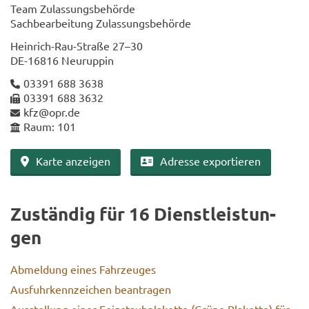
Team Zu­las­sungs­be­hör­de
Sach­be­ar­bei­tung Zu­las­sungs­be­hör­de
Heinrich-​Rau-Straße 27–30
DE-​16816 Neu­rup­pin
03391 688 3638
03391 688 3632
kfz@opr.de
Raum: 101
Karte an­zei­gen
Adres­se ex­por­tie­ren
Zu­stän­dig für 16 Dienst­leis­tun­
gen
Ab­mel­dung eines Fahr­zeu­ges
Aus­fuhr­kenn­zei­chen be­an­tra­gen
Aus­stel­lung einer Fein­staub­pla­ket­te (Grüne Pla­ket­te) für