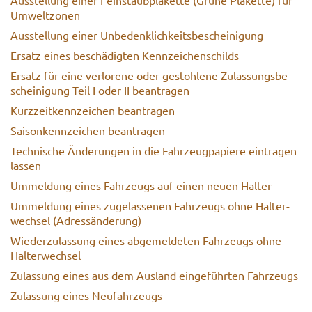
Um­welt­zo­nen
Aus­stel­lung einer Un­be­denk­lich­keits­be­schei­ni­gung
Er­satz eines be­schä­dig­ten Kenn­zei­chen­schilds
Er­satz für eine ver­lo­re­ne oder ge­stoh­le­ne Zu­las­sungs­be­
schei­ni­gung Teil I oder II be­an­tra­gen
Kurz­zeit­kenn­zei­chen be­an­tra­gen
Sai­son­kenn­zei­chen be­an­tra­gen
Tech­ni­sche Än­de­run­gen in die Fahr­zeug­pa­pie­re ein­tra­gen
las­sen
Um­mel­dung eines Fahr­zeugs auf einen neuen Hal­ter
Um­mel­dung eines zu­ge­las­se­nen Fahr­zeugs ohne Hal­ter­
wech­sel (Adress­än­de­rung)
Wie­der­zu­las­sung eines ab­ge­mel­de­ten Fahr­zeugs ohne
Hal­ter­wech­sel
Zu­las­sung eines aus dem Aus­land ein­ge­führ­ten Fahr­zeugs
Zu­las­sung eines Neu­fahr­zeugs