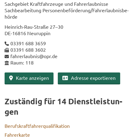
Sach­ge­biet Kraft­fahr­zeu­ge und Fahr­erlaub­nis­se
Sach­be­ar­bei­tung Per­so­nen­be­för­de­rung/Fahr­erlaub­nis­be­
hör­de
Heinrich-​Rau-Straße 27–30
DE-​16816 Neu­rup­pin
03391 688 3659
03391 688 3602
fahr­erlaub­nis@opr.de
Raum: 118
Karte an­zei­gen
Adres­se ex­por­tie­ren
Zu­stän­dig für 14 Dienst­leis­tun­
gen
Be­rufs­kraft­fah­rer­qua­li­fi­ka­ti­on
Fah­rer­kar­te