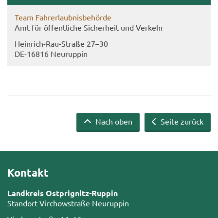
Team Fahr­erlaub­nis­be­hör­de
Amt für öf­fent­li­che Si­cher­heit und Ver­kehr
Heinrich-​Rau-Straße 27–30
DE-​16816 Neu­rup­pin
Nach oben
Seite zurück
Kontakt
Landkreis Ostprignitz-Ruppin
Standort Virchowstraße Neuruppin