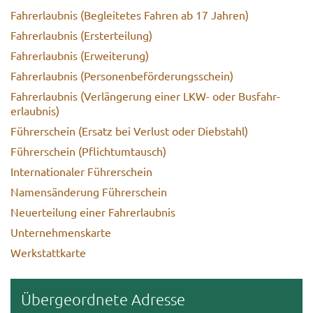
Fahr­erlaub­nis (Be­glei­te­tes Fah­ren ab 17 Jah­ren)
Fahr­erlaub­nis (Erstertei­lung)
Fahr­erlaub­nis (Er­wei­te­rung)
Fahr­erlaub­nis (Per­so­nen­be­för­de­rungs­schein)
Fahr­erlaub­nis (Ver­län­ge­rung einer LKW- oder Bus­fahr­
erlaub­nis)
Füh­rer­schein (Er­satz bei Ver­lust oder Dieb­stahl)
Füh­rer­schein (Pflicht­um­tausch)
In­ter­na­tio­na­ler Füh­rer­schein
Na­mens­än­de­rung Füh­rer­schein
Neu­er­tei­lung einer Fahr­erlaub­nis
Un­ter­neh­mens­kar­te
Werk­statt­kar­te
Über­ge­ord­ne­te Adres­se