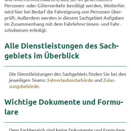
Personen-​ oder Gü­ter­ver­kehr be­nö­tigt wer­den. Wei­ter­hin
wird hier bei Be­darf die Fahr­eig­nung von Per­so­nen über­
prüft. Au­ßer­dem wer­den in die­sem Sach­ge­biet Auf­ga­ben
im Zu­sam­men­hang mit dem Fahr­leh­rer:innen-​ und Fahr­
schul­we­sen er­le­digt.
Alle Dienst­leis­tun­gen des Sach­
ge­biets im Über­blick
Die Dienst­leis­tun­gen des Sach­ge­biets fin­den Sie bei den
je­wei­li­gen Teams:
Fahr­erlaub­nis­be­hör­de
und
Zu­las­
sungs­be­hör­de
.
Wich­ti­ge Do­ku­men­te und For­mu­
la­re
Dem Fach­be­reich sind keine Do­ku­men­te und For­mu­la­re