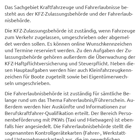
Das Sach­ge­biet Kraft­fahr­zeu­ge und Fahr­erlaub­nis­se be­
steht aus der KFZ-​Zulassungsbehörde und der Fahr­erlaub­
nis­be­hör­de.
Die KFZ-​Zulassungsbehörde ist zu­stän­dig, wenn Fahr­zeu­ge
zum Ver­kehr zu­ge­las­sen, um­ge­schrie­ben oder ab­ge­mel­
det wer­den sol­len. Es kön­nen on­line Wunsch­kenn­zei­chen
und Ter­mi­ne re­ser­viert wer­den. Zu den Auf­ga­ben der Zu­
las­sungs­be­hör­de ge­hö­ren au­ßer­dem die Über­wa­chung der
KFZ-​Haftpflichtversicherung und Steu­er­pflicht. Neben die­
sen Haupt­auf­ga­ben wer­den hier auch Klein­fahr­zeug­kenn­
zei­chen für Boote zu­ge­teilt sowie bei Ei­gen­tü­mer­wech­
seln um­ge­schrie­ben.
Die Fahr­erlaub­nis­be­hör­de ist zu­stän­dig für sämt­li­che Be­
lan­ge rund um das Thema Fahr­erlaub­nis/Füh­rer­schein. Au­
ßer­dem wer­den hier Aus­künf­te und In­for­ma­tio­nen zur
Berufskraftfahrer-​Qualifikation er­teilt. Der Be­reich Per­so­
nen­be­för­de­rung mit PKWs (Taxi und Miet­wa­gen) ist eben­
falls hier an­ge­sie­delt. Die Fahr­erlaub­nis­be­hör­de stellt die
so­ge­nann­ten Kon­troll­ge­rä­te­kar­ten (Fahrer-​, Werkstatt-​
und Un­ter­neh­mens­kar­ten) aus, die im ge­werb­li­chen