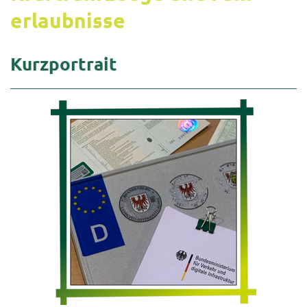
erlaub­nis­se
Kurz­por­trait