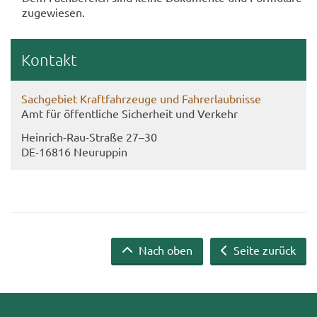
zu­ge­wie­sen.
Kon­takt
Sach­ge­biet Kraft­fahr­zeu­ge und Fahr­erlaub­nis­se
Amt für öf­fent­li­che Si­cher­heit und Ver­kehr
Heinrich-​Rau-Straße 27–30
DE-​16816 Neu­rup­pin
Nach oben
Seite zurück