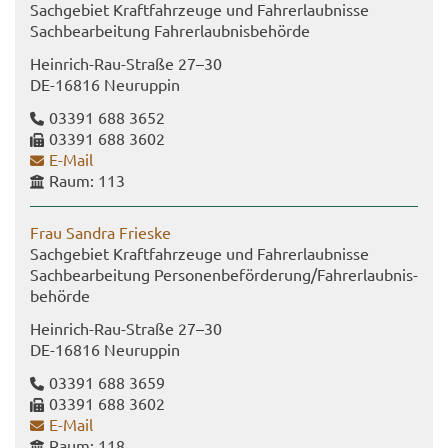
Sach­ge­biet Kraft­fahr­zeu­ge und Fahr­erlaub­nis­se
Sach­be­ar­bei­tung Fahr­erlaub­nis­be­hör­de
Heinrich-​Rau-Straße 27–30
DE-​16816 Neu­rup­pin
03391 688 3652
03391 688 3602
E-​Mail
Raum: 113
Frau San­dra Fries­ke
Sach­ge­biet Kraft­fahr­zeu­ge und Fahr­erlaub­nis­se
Sach­be­ar­bei­tung Per­so­nen­be­för­de­rung/Fahr­erlaub­nis­
be­hör­de
Heinrich-​Rau-Straße 27–30
DE-​16816 Neu­rup­pin
03391 688 3659
03391 688 3602
E-​Mail
Raum: 118