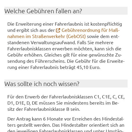
Wel­che Ge­büh­ren fal­len an?
Die Er­wei­te­rung einer Fahr­erlaub­nis ist kos­ten­pflich­tig
und er­gibt sich aus der
Ge­büh­ren­ord­nung für Maß­
nah­men im Stra­ßen­ver­kehr (Ge­bOSt)
sowie dem ent­
stan­de­nen Ver­wal­tungs­auf­wand. Falls Sie meh­re­re
Fahr­erlaub­nis­klas­sen er­wer­ben möch­ten, kann sich die
Ge­bühr er­hö­hen. Glei­ches gilt für eine ge­wünsch­te Zu­
sen­dung des Füh­rer­scheins. Die Ge­bühr für die Er­wei­te­
rung einer Fahr­erlaub­nis be­trägt 45,10 Euro.
Was soll­te ich noch wis­sen?
Für den Er­werb der Fahr­erlaub­nis­klas­sen C1, C1E, C, CE,
D1, D1E, D, DE müs­sen Sie min­des­tens be­reits im Be­
sitz der Fahr­erlaub­nis­klas­se B sein.
Der An­trag kann 6 Mo­na­te vor Er­rei­chen des Min­dest­al­
ters ge­stellt wer­den. Das Min­dest­al­ter ori­en­tiert sich an
den je­wei­li­gen Fahr­erlaub­nis­klas­sen und unter Um­stän­