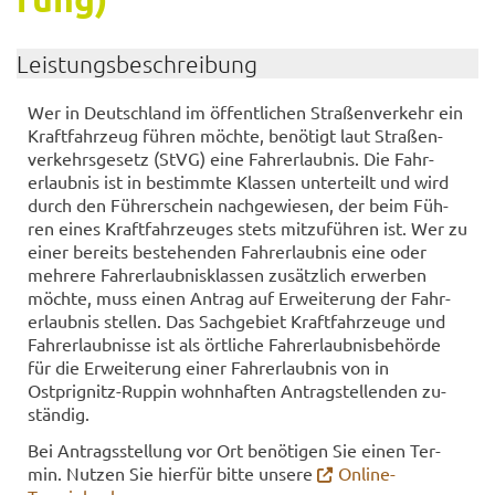
Leis­tungs­be­schrei­bung
Wer in Deutsch­land im öf­fent­li­chen Stra­ßen­ver­kehr ein
Kraft­fahr­zeug füh­ren möch­te, be­nö­tigt laut Stra­ßen­
ver­kehrs­ge­setz (StVG) eine Fahr­erlaub­nis. Die Fahr­
erlaub­nis ist in be­stimm­te Klas­sen un­ter­teilt und wird
durch den Füh­rer­schein nach­ge­wie­sen, der beim Füh­
ren eines Kraft­fahr­zeu­ges stets mit­zu­füh­ren ist. Wer zu
einer be­reits be­stehen­den Fahr­erlaub­nis eine oder
meh­re­re Fahr­erlaub­nis­klas­sen zu­sätz­lich er­wer­ben
möch­te, muss einen An­trag auf Er­wei­te­rung der Fahr­
erlaub­nis stel­len. Das Sach­ge­biet Kraft­fahr­zeu­ge und
Fahr­erlaub­nis­se ist als ört­li­che Fahr­erlaub­nis­be­hör­de
für die Er­wei­te­rung einer Fahr­erlaub­nis von in
Ostprignitz-​Ruppin wohn­haf­ten An­trag­stel­len­den zu­
stän­dig.
Bei An­trags­stel­lung vor Ort be­nö­ti­gen Sie einen Ter­
min. Nut­zen Sie hier­für bitte un­se­re
Online-​