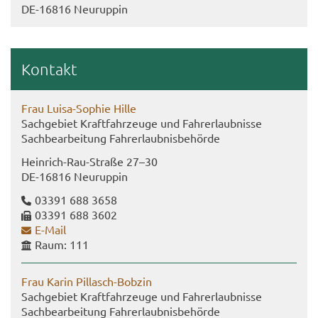
DE-​16816 Neu­rup­pin
Kon­takt
Frau Luisa-​Sophie Hille
Sach­ge­biet Kraft­fahr­zeu­ge und Fahr­erlaub­nis­se
Sach­be­ar­bei­tung Fahr­erlaub­nis­be­hör­de
Heinrich-​Rau-Straße 27–30
DE-​16816 Neu­rup­pin
03391 688 3658
03391 688 3602
E-​Mail
Raum: 111
Frau Karin Pillasch-​Bobzin
Sach­ge­biet Kraft­fahr­zeu­ge und Fahr­erlaub­nis­se
Sach­be­ar­bei­tung Fahr­erlaub­nis­be­hör­de