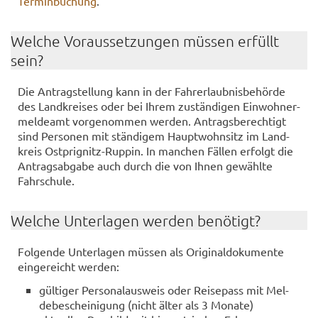
Terminbuchung
.
Wel­che Vor­aus­set­zun­gen müs­sen er­füllt
sein?
Die An­trag­stel­lung kann in der Fahr­erlaub­nis­be­hör­de
des Land­krei­ses oder bei Ihrem zu­stän­di­gen Ein­woh­ner­
mel­de­amt vor­ge­nom­men wer­den. An­trags­be­rech­tigt
sind Per­so­nen mit stän­di­gem Haupt­wohn­sitz im Land­
kreis Ostprignitz-​​Rup­pin. In man­chen Fäl­len er­folgt die
An­trags­ab­ga­be auch durch die von Ihnen ge­wähl­te
Fahr­schu­le.
Wel­che Un­ter­la­gen wer­den be­nö­tigt?
Fol­gen­de Un­ter­la­gen müs­sen als Ori­gi­nal­do­ku­men­te
ein­ge­reicht wer­den:
gül­ti­ger Per­so­nal­aus­weis oder Rei­se­pass mit Mel­
de­be­schei­ni­gung (nicht älter als 3 Mo­na­te)