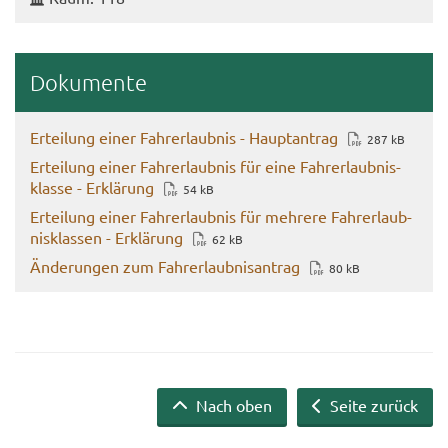
Do­ku­men­te
Er­tei­lung einer Fahr­erlaub­nis - Haupt­an­trag
287 kB
Er­tei­lung einer Fahr­erlaub­nis für eine Fahr­erlaub­nis­
klas­se - Er­klä­rung
54 kB
Er­tei­lung einer Fahr­erlaub­nis für meh­re­re Fahr­erlaub­
nis­klas­sen - Er­klä­rung
62 kB
Än­de­run­gen zum Fahr­erlaub­nis­an­trag
80 kB
Nach oben
Seite zurück