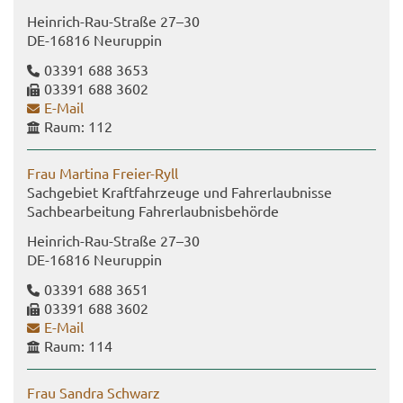
Heinrich-​Rau-Straße 27–30
DE-​16816 Neu­rup­pin
03391 688 3653
03391 688 3602
E-​Mail
Raum: 112
Frau Mar­ti­na Freier-​Ryll
Sach­ge­biet Kraft­fahr­zeu­ge und Fahr­erlaub­nis­se
Sach­be­ar­bei­tung Fahr­erlaub­nis­be­hör­de
Heinrich-​Rau-Straße 27–30
DE-​16816 Neu­rup­pin
03391 688 3651
03391 688 3602
E-​Mail
Raum: 114
Frau San­dra Schwarz