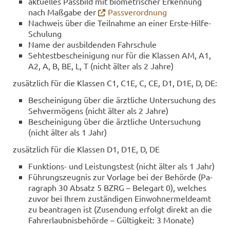
ak­tu­el­les Pass­bild mit bio­me­tri­scher Er­ken­nung
nach Maß­ga­be der
Pass­ver­ord­nung
Nach­weis über die Teil­nah­me an einer Erste-​​Hilfe-​
Schulung
Name der aus­bil­den­den Fahr­schu­le
Seh­test­be­schei­ni­gung nur für die Klas­sen AM, A1,
A2, A, B, BE, L, T (nicht älter als 2 Jahre)
zu­sätz­lich für die Klas­sen C1, C1E, C, CE, D1, D1E, D, DE:
Be­schei­ni­gung über die ärzt­li­che Un­ter­su­chung des
Seh­ver­mö­gens (nicht älter als 2 Jahre)
Be­schei­ni­gung über die ärzt­li­che Un­ter­su­chung
(nicht älter als 1 Jahr)
zu­sätz­lich für die Klas­sen D1, D1E, D, DE
Funktions-​ und Leis­tungs­test (nicht älter als 1 Jahr)
Füh­rungs­zeug­nis zur Vor­la­ge bei der Be­hör­de (Pa­
ra­graph 30 Ab­satz 5 BZRG – Be­legart 0), wel­ches
zuvor bei Ihrem zu­stän­di­gen Ein­woh­ner­mel­de­amt
zu be­an­tra­gen ist (Zu­sen­dung er­folgt di­rekt an die
Fahr­erlaub­nis­be­hör­de – Gül­tig­keit: 3 Mo­na­te)