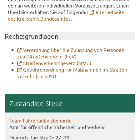
den an wei­te­ren in­di­vi­du­el­len Vor­aus­set­zun­gen. Einen
Über­blick er­hal­ten Sie auf fol­gen­der
In­ter­net­sei­te
des Kraftfahrt-​​Bun­des­am­tes
.
Rechts­grund­la­gen
Ver­ord­nung über die Zu­las­sung von Per­so­nen
zum Stra­ßen­ver­kehr (FeV)
Stra­ßen­ver­kehrs­ge­setz (StVG)
Ge­büh­ren­ord­nung für Maß­nah­men im Stra­ßen­
ver­kehr (Ge­bOSt)
Zu­stän­di­ge Stel­le
Team Fahr­erlaub­nis­be­hör­de
Amt für öf­fent­li­che Si­cher­heit und Ver­kehr
Heinrich-​Rau-Straße 27–30