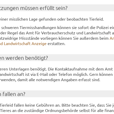
­zun­gen müs­sen er­füllt sein?
iner miss­li­chen Lage ge­fun­den oder be­ob­ach­ten Tier­leid.
n schwe­ren Tier­miss­hand­lun­gen kön­nen sie so­fort die Po­li­zei ei
in der Regel das Amt für Ver­brau­cher­schutz und Land­wirt­schaft
tz­wid­ri­ge Miss­stän­de vor­lie­gen kön­nen Sie au­ßer­dem beim
Am
d Land­wirt­schaft An­zei­ge
er­stat­ten.
en wer­den be­nö­tigt?
­ren Un­ter­la­gen be­nö­tigt. Die Kon­takt­auf­nah­me mit dem Amt
nd­wirt­schaft ist via E-​Mail oder Te­le­fon mög­lich. Gern kön­nen
­wen­den, damit alle not­wen­di­gen An­ga­ben er­fasst sind.
 fal­len an?
er­leid fal­len keine Ge­büh­ren an. Bitte be­ach­ten Sie, dass Sie 
ie­res an die zu­stän­di­ge Ord­nungs­be­hör­de selbst für alle fi­nan­z