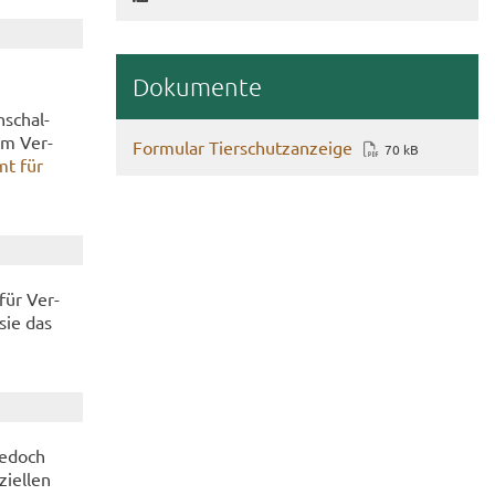
Do­ku­men­te
n­schal­
 am Ver­
For­mu­lar Tier­schutz­an­zei­ge
70 kB
t für
 für Ver­
 sie das
je­doch
i­el­len