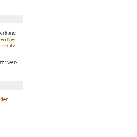
der­hund
­ren Na­
r­schutz
utzt wer­
r­den