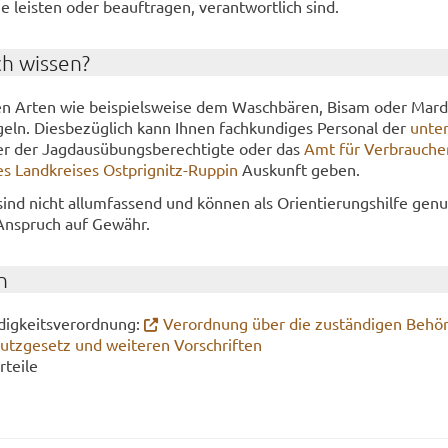
 leis­ten oder be­auf­tra­gen, ver­ant­wort­lich sind.
ch wis­sen?
­ven Arten wie bei­spiels­wei­se dem Wasch­bä­ren, Bisam oder Mar­
geln. Dies­be­züg­lich kann Ihnen fach­kun­di­ges Per­so­nal der
un­te
r der Jagd­aus­übungs­be­rech­tig­te oder das
Amt für Ver­brau­che
es Land­krei­ses Ostprignitz-​Ruppin
Aus­kunft geben.
sind nicht all­um­fas­send und kön­nen als Ori­en­tie­rungs­hil­fe ge­n
An­spruch auf Ge­währ.
n
­dig­keits­ver­ord­nung:
Ver­ord­nung über die zu­stän­di­gen Be­hö
tz­ge­setz und wei­te­ren Vor­schrif­ten
­tei­le