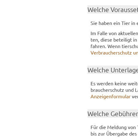
Wel­che Vor­aus­set
Sie haben ein Tier in e
Im Falle von ak­tu­el­le
ten, diese be­tei­ligt 
fah­ren. Wenn tier­schu
Ver­brau­cher­schutz un
Wel­che Un­ter­la­g
Es wer­den keine wei­te
brau­cher­schutz und La
An­zei­gen­for­mu­lar
ver
Wel­che Ge­büh­ren
Für die Mel­dung von Ti
bis zur Über­ga­be des T