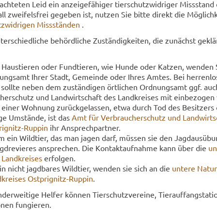
h­te­ten Leid ein an­zei­ge­fä­hi­ger tier­schutz­wid­ri­ger Miss­stand 
 zwei­fels­frei ge­ge­ben ist, nut­zen Sie bitte di­rekt die Mög­lich­
z­wid­ri­gen Miss­stän­den
.
ter­schied­li­che be­hörd­li­che Zu­stän­dig­kei­ten, die zu­nächst ge­kl
n Haus­tie­ren oder Fund­tie­ren, wie Hunde oder Kat­zen, wen­den 
ungs­amt Ihrer Stadt, Ge­mein­de oder Ihres Amtes. Bei her­ren­lo­
n soll­te neben dem zu­stän­di­gen ört­li­chen Ord­nungs­amt ggf. au
her­schutz und Land­wirt­schaft des Land­krei­ses mit ein­be­zo­gen
einer Woh­nung zu­rück­ge­las­sen, etwa durch Tod des Be­sit­zers
­ge Um­stän­de, ist das
Amt für Ver­brau­cher­schutz und Land­wirt­
rignitz-​Ruppin
ihr An­sprech­part­ner.
m ein Wild­tier, das man jagen darf, müs­sen sie den Jagd­aus­übu
agd­re­vie­res an­spre­chen. Die Kon­takt­auf­nah­me kann über die
un­
 Land­krei­ses
er­fol­gen.
in nicht jagd­ba­res Wild­tier, wen­den sie sich an die
un­te­re Na­tu
­krei­ses Ostprignitz-​Ruppin
.
der­wei­ti­ge Hel­fer kön­nen Tier­schutz­ver­ei­ne, Tier­auf­fang­sta­ti
o­nen fun­gie­ren.