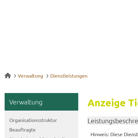
Verwaltung
Dienstleistungen
An­zei­ge Ti
Ver­wal­tung
Or­ga­ni­sa­ti­ons­struk­tur
Leis­tungs­be­schr
Be­auf­trag­te
Hin­weis: Diese Dienst­