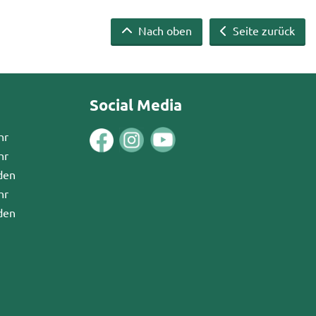
Nach oben
Seite zurück
Social Media
hr
hr
den
hr
den