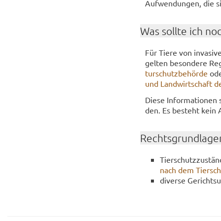
Auf­wen­dun­gen, die sie
Was soll­te ich no
Für Tiere von in­va­si
gel­ten be­son­de­re Re­
tur­schutz­be­hör­de
ode
und Land­wirt­schaft d
Diese In­for­ma­tio­nen 
den. Es be­steht kein 
Rechts­grund­la­ge
Tier­schutz­zu­stän
nach dem Tier­schu
di­ver­se Ge­richts­ur