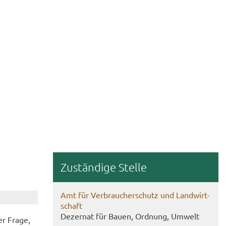
Zu­stän­di­ge Stel­le
Amt für Ver­brau­cher­schutz und Land­wirt­
schaft
De­zer­nat für Bauen, Ord­nung, Um­welt
der Frage,