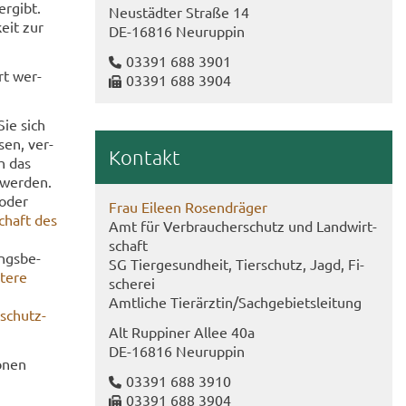
er­gibt.
Neu­städ­ter Stra­ße 14
keit zur
DE-​16816 Neu­rup­pin
03391 688 3901
ärt wer­
03391 688 3904
Sie sich
sen, ver­
Kon­takt
ch das
 wer­den.
 oder
Frau Ei­le­en Ro­sen­drä­ger
schaft des
Amt für Ver­brau­cher­schutz und Land­wirt­
schaft
ngs­be­
SG Tier­ge­sund­heit, Tier­schutz, Jagd, Fi­
te­re
sche­rei
Amt­li­che Tier­ärz­tin/Sach­ge­biets­lei­tung
r­schutz­
Alt Rup­pi­ner Allee 40a
DE-​16816 Neu­rup­pin
o­nen
03391 688 3910
03391 688 3904