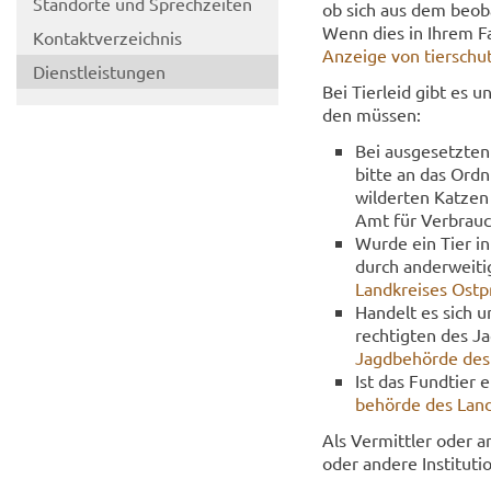
Stand­or­te und Sprech­zei­ten
ob sich aus dem be­ob­ac
Wenn dies in Ihrem Fall
Kon­takt­ver­zeich­nis
An­zei­ge von tier­schut
Dienst­leis­tun­gen
Bei Tier­leid gibt es un­
den müs­sen:
Bei aus­ge­setz­te
bitte an das Ord­n
wil­der­ten Kat­ze
Amt für Ver­brau­c
Wurde ein Tier in 
durch an­der­wei­ti
Land­krei­ses Ostp
Han­delt es sich u
rech­tig­ten des J
Jagd­be­hör­de des
Ist das Fund­tier e
be­hör­de des Land
Als Ver­mitt­ler oder an­
oder an­de­re In­sti­tu­ti