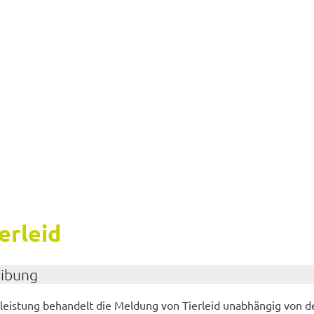
er­leid
ei­bung
leis­tung be­han­delt die Mel­dung von Tier­leid un­ab­hän­gig von 