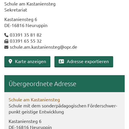
Schu­le am Kas­ta­ni­en­steg
Se­kre­ta­ri­at
Kas­ta­ni­en­steg 6
DE-​16816 Neu­rup­pin
03391 35 81 82
03391 65 55 32
schu­le.am.kas­ta­ni­en­steg@opr.de
Karte an­zei­gen
Adres­se ex­por­tie­ren
Über­ge­ord­ne­te Adres­se
Schu­le am Kas­ta­ni­en­steg
Schu­le mit dem son­der­päd­ago­gi­schen För­der­schwer­
punkt geis­ti­ge Ent­wick­lung
Kas­ta­ni­en­steg 6
DE-​16816 Neu­rup­pin