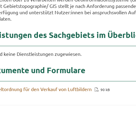
 Ge­biets­to­po­gra­phie/ GIS stellt je nach An­for­de­rung pas­sen­de
er­fü­gung und un­ter­stützt Nut­zer:innen bei an­spruchs­vol­len Au
a­ten.
is­tun­gen des Sach­ge­biets im Über­bl
 keine Dienst­leis­tun­gen zu­ge­wie­sen.
ku­men­te und For­mu­la­re
t­ord­nung für den Ver­kauf von Luft­bil­dern
90 kB