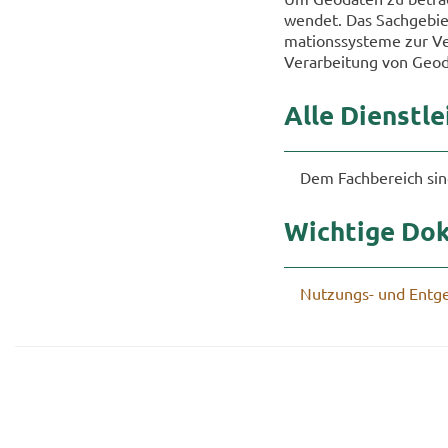
wen­det. Das Sach­ge­biet
ma­ti­ons­sys­te­me zur V
Ver­ar­bei­tung von Geo­d
Alle Dienst­le
Dem Fach­be­reich sind
Wich­ti­ge Do­
Nutzungs-​ und Ent­gel