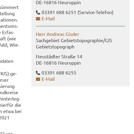
DE-​16816 Neu­rup­pin
S küm­mert
03391 688 6251
(Service-​Telefon)
tel­lung
E-​Mail
a­tio­nen.
­gen­tums­
 Er­fas­
Herr An­dre­as Gis­der
haft (wie
Sach­ge­biet Ge­biets­to­po­gra­phie/GIS
Wald, Wie­
Ge­biets­to­po­graph
Neu­städ­ter Stra­ße 14
o­da­ten
DE-​16816 Neu­rup­pin
03391 688 6255
TKIS) ge­
E-​Mail
e­ser
sie­rung
nd­krei­se
in­ter­leg­
ier­für die
en etwa bei
 2021
IS) ver­