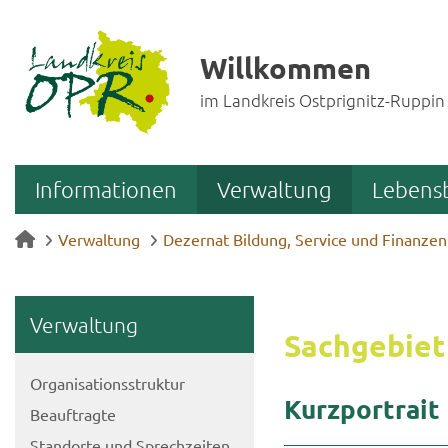
Willkommen
im Landkreis Ostprignitz-Ruppin
Informationen
Verwaltung
Lebens
Verwaltung
Dezernat Bildung, Service und Finanzen
Ver­wal­tung
Sach­ge­biet
Or­ga­ni­sa­ti­ons­struk­tur
Kurz­por­trait
Be­auf­trag­te
Stand­or­te und Sprech­zei­ten