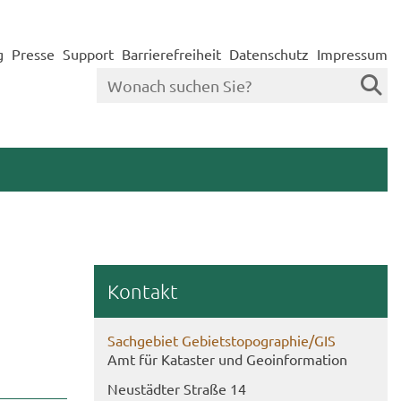
g
Presse
Support
Barrierefreiheit
Datenschutz
Impressum
Kon­takt
Sach­ge­biet Ge­biets­to­po­gra­phie/GIS
Amt für Ka­tas­ter und Geo­in­for­ma­ti­on
Neu­städ­ter Stra­ße 14