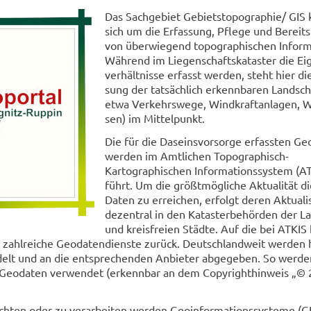
Das Sach­ge­biet Ge­biets­to­po­gra­phie/ GI
sich um die Er­fas­sung, Pfle­ge und Be­reit­s
von über­wie­gend to­po­gra­phi­schen In­for­m
Wäh­rend im Lie­gen­schafts­ka­tas­ter die Ei
ver­hält­nis­se er­fasst wer­den, steht hier die
sung der tat­säch­lich er­kenn­ba­ren Land­sc
etwa Ver­kehrs­we­ge, Wind­kraft­an­la­gen, 
sen) im Mit­tel­punkt.
Die für die Da­seins­vor­sor­ge er­fass­ten Ge
wer­den im Amt­li­chen Topographisch-​
Kartographischen In­for­ma­ti­ons­sys­tem (A
führt. Um die größt­mög­li­che Ak­tua­li­tät di
Daten zu er­rei­chen, er­folgt deren Ak­tua­li­
de­zen­tral in den Ka­tas­ter­be­hör­den der La
und kreis­frei­en Städ­te. Auf die bei ATKIS h
ahl­rei­che Geo­da­ten­diens­te zu­rück. Deutsch­land­weit wer­den h
­delt und an die ent­spre­chen­den An­bie­ter ab­ge­ge­ben. So wer­d
Geo­da­ten ver­wen­det (er­kenn­bar an dem Co­py­right­hin­weis „©
­ten oder zu ver­ar­bei­ten wer­den Geo­in­for­ma­ti­ons­sys­te­me (G