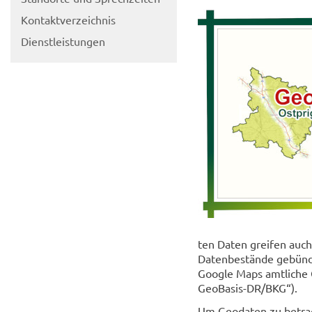
Kon­takt­ver­zeich­nis
Dienst­leis­tun­gen
ten Daten grei­fen auch z
Da­ten­be­stän­de ge­bün
Goog­le Maps amt­li­che 
GeoBasis-​DR/BKG“).
Um Geo­da­ten zu be­trach