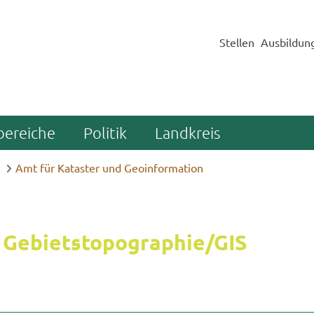
Stellen
Ausbildun
bereiche
Politik
Landkreis
Amt für Kataster und Geoinformation
 Ge­biets­to­po­gra­phie/GIS