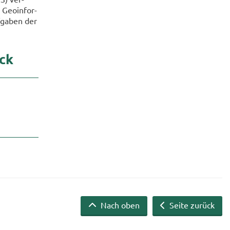
 Geo­in­for­
f­ga­ben der
ick
Nach oben
Seite zurück