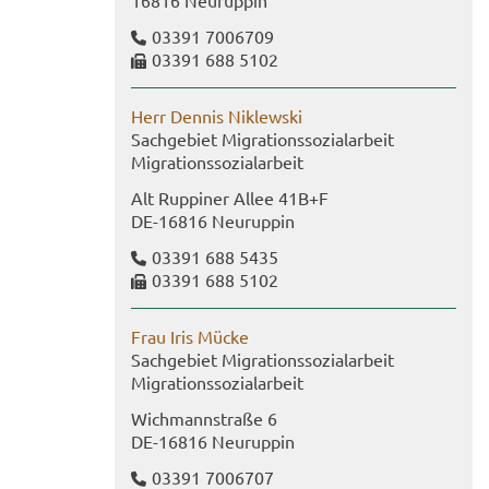
16816 Neu­rup­pin
03391 7006709
03391 688 5102
Herr Den­nis Ni­klew­ski
Sach­ge­biet Mi­gra­ti­ons­so­zi­al­ar­beit
Mi­gra­ti­ons­so­zi­al­ar­beit
Alt Rup­pi­ner Allee 41B+F
DE-​16816 Neu­rup­pin
03391 688 5435
03391 688 5102
Frau Iris Mücke
Sach­ge­biet Mi­gra­ti­ons­so­zi­al­ar­beit
Mi­gra­ti­ons­so­zi­al­ar­beit
Wich­mann­stra­ße 6
DE-​16816 Neu­rup­pin
03391 7006707