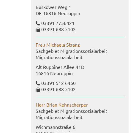
Bus­kower Weg 1
DE-​16816 Neu­rup­pin
03391 7756421
03391 688 5102
Frau Mi­chae­la Stranz
Sach­ge­biet Mi­gra­ti­ons­so­zi­al­ar­beit
Mi­gra­ti­ons­so­zi­al­ar­beit
Alt Rup­pi­ner Allee 41D
16816 Neu­rup­pin
03391 512 6460
03391 688 5102
Herr Brian Kehn­scher­per
Sach­ge­biet Mi­gra­ti­ons­so­zi­al­ar­beit
Mi­gra­ti­ons­so­zi­al­ar­beit
Wich­mann­stra­ße 6