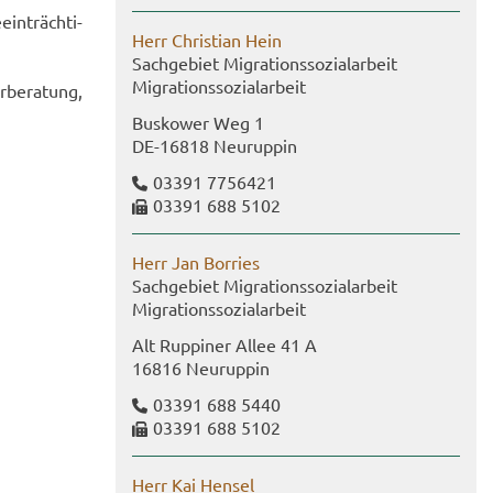
in­träch­ti­
Herr Chris­ti­an Hein
Sach­ge­biet Mi­gra­ti­ons­so­zi­al­ar­beit
Mi­gra­ti­ons­so­zi­al­ar­beit
­be­ra­tung,
Bus­kower Weg 1
DE-​16818 Neu­rup­pin
03391 7756421
03391 688 5102
Herr Jan Bor­ries
Sach­ge­biet Mi­gra­ti­ons­so­zi­al­ar­beit
Mi­gra­ti­ons­so­zi­al­ar­beit
Alt Rup­pi­ner Allee 41 A
16816 Neu­rup­pin
03391 688 5440
03391 688 5102
Herr Kai Hen­sel