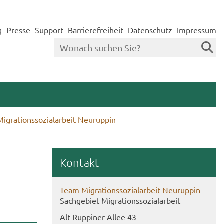
g
Presse
Support
Barrierefreiheit
Datenschutz
Impressum
igrationssozialarbeit Neuruppin
Kon­takt
Team Mi­gra­ti­ons­so­zi­al­ar­beit Neu­rup­pin
Sach­ge­biet Mi­gra­ti­ons­so­zi­al­ar­beit
Alt Rup­pi­ner Allee 43