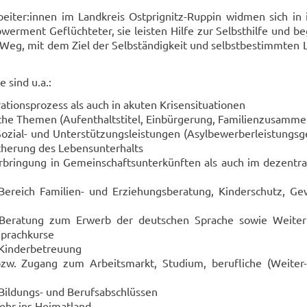
l­ar­bei­ter:innen im Land­kreis Ostprignitz-​Ruppin wid­men sich in i
r­ment Ge­flüch­te­ter, sie leis­ten Hilfe zur Selbst­hil­fe und be­
Weg, mit dem Ziel der Selb­stän­dig­keit und selbst­be­stimm­ten L
e sind u.a.:
a­ti­ons­pro­zess als auch in aku­ten Kri­sen­si­tua­tio­nen
­che The­men (Auf­ent­halts­ti­tel, Ein­bür­ge­rung, Fa­mi­li­en­zu­sam­m
zial-​ und Un­ter­stüt­zungs­leis­tun­gen (Asyl­be­wer­ber­leis­tungs­
i­che­rung des Le­bens­un­ter­halts
brin­gung in Ge­mein­schafts­un­ter­künf­ten als auch im de­zen­tr
 Be­reich Familien-​ und Er­zie­hungs­be­ra­tung, Kin­der­schutz, Ge­w
: Be­ra­tung zum Er­werb der deut­schen Spra­che sowie Wei­ter­
prach­kur­se
Kin­der­be­treu­ung
bzw. Zu­gang zum Ar­beits­markt, Stu­di­um, be­ruf­li­che (Weiter-​)qu
ildungs-​ und Be­rufs­ab­schlüs­sen
ehr ins Hei­mat­land