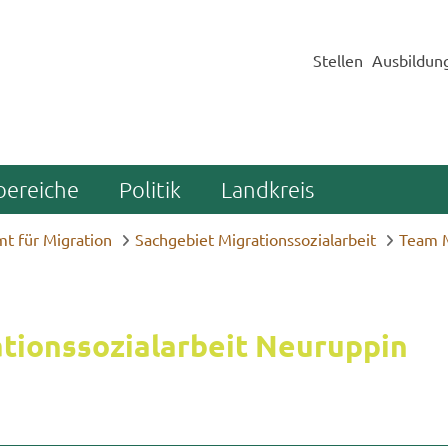
Stellen
Ausbildun
bereiche
Politik
Landkreis
t für Migration
Sachgebiet Migrationssozialarbeit
Team M
i­ons­so­zi­al­ar­beit Neu­rup­pin