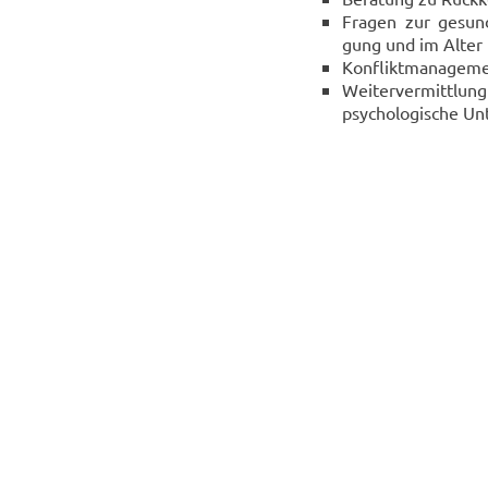
Fra­gen zur ge­sund­
gung und im Alter
Kon­flikt­ma­nage­me
Wei­ter­ver­mitt­lun
psy­cho­lo­gi­sche U