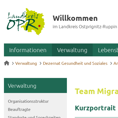
Willkommen
im Landkreis Ostprignitz-Ruppin
Informationen
Verwaltung
Lebens
Verwaltung
Dezernat Gesundheit und Soziales
Am
Ver­wal­tung
Team Mi­gra­t
Or­ga­ni­sa­ti­ons­struk­tur
Kurz­por­trait
Be­auf­trag­te
Stand­or­te und Sprech­zei­ten