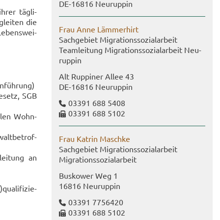
DE-​16816 Neu­rup­pin
hrer täg­li­
glei­ten die
Frau Anne Läm­mer­hirt
e­bens­wei­
Sach­ge­biet Mi­gra­ti­ons­so­zi­al­ar­beit
Team­lei­tung Mi­gra­ti­ons­so­zi­al­ar­beit Neu­
rup­pin
Alt Rup­pi­ner Allee 43
en­füh­rung)
DE-​16816 Neu­rup­pin
ge­setz, SGB
03391 688 5408
03391 688 5102
a­len Wohn­
alt­be­trof­
Frau Kat­rin Masch­ke
Sach­ge­biet Mi­gra­ti­ons­so­zi­al­ar­beit
lei­tung an
Mi­gra­ti­ons­so­zi­al­ar­beit
Bus­kower Weg 1
16816 Neu­rup­pin
a­li­fi­zie­
03391 7756420
03391 688 5102