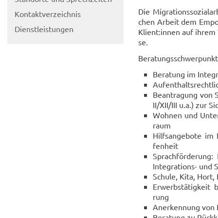
Die Mi­gra­ti­ons­so­zi­a
Kon­takt­ver­zeich­nis
chen Ar­beit dem Em­powe
Dienst­leis­tun­gen
Kli­ent:innen auf ihrem 
se.
Be­ra­tungs­schwer­punk­t
Be­ra­tung im In­te­gr
Auf­ent­halts­recht­li
Be­an­tra­gung von So
II/XII/III u.a.) zur S
Woh­nen und Un­ter­
raum
Hilfs­an­ge­bo­te im
fen­heit
Sprach­för­de­rung
Integrations-​ und S
Schu­le, Kita, Hort, 
Er­werbs­tä­tig­keit 
rung
An­er­ken­nung von B
Be­ra­tung zu Rück­k