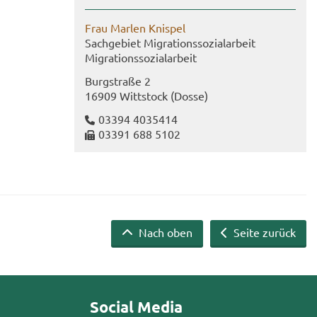
Frau Mar­len Knis­pel
Sach­ge­biet Mi­gra­ti­ons­so­zi­al­ar­beit
Mi­gra­ti­ons­so­zi­al­ar­beit
Burg­stra­ße 2
16909 Witt­stock (Dosse)
03394 4035414
03391 688 5102
Nach oben
Seite zurück
Social Media