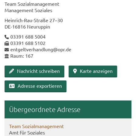
Team So­zi­al­ma­nage­ment
Ma­nage­ment So­zia­les
Heinrich-​Rau-Straße 27–30
DE-​16816 Neu­rup­pin
03391 688 5004
03391 688 5102
ent­gelt­ver­hand­lung@opr.de
Raum: 167
Nach­richt schrei­ben
Karte an­zei­gen
Adres­se ex­por­tie­ren
Über­ge­ord­ne­te Adres­se
Team So­zi­al­ma­nage­ment
Amt für So­zia­les