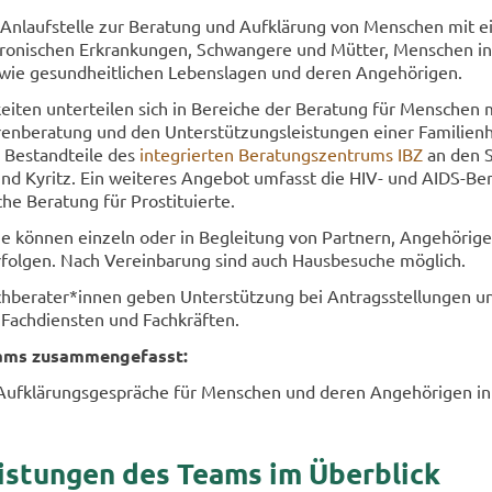
An­lauf­stel­le zur Be­ra­tung und Auf­klä­rung von Men­schen mit e
o­ni­schen Er­kran­kun­gen, Schwan­ge­re und Müt­ter, Men­schen in 
owie ge­sund­heit­li­chen Le­bens­la­gen und deren An­ge­hö­ri­gen.
kei­ten un­ter­tei­len sich in Be­rei­che der Be­ra­tung für Men­schen 
n­be­ra­tung und den Un­ter­stüt­zungs­leis­tun­gen einer Fa­mi­li­en
d Be­stand­tei­le des
in­te­grier­ten Be­ra­tungs­zen­trums IBZ
an den S
und Ky­ritz. Ein wei­te­res An­ge­bot um­fasst die HIV- und AIDS-​Be
he Be­ra­tung für Pro­sti­tu­ier­te.
he kön­nen ein­zeln oder in Be­glei­tung von Part­nern, An­ge­hö­ri­
r­fol­gen. Nach Ver­ein­ba­rung sind auch Haus­be­su­che mög­lich.
ach­be­ra­ter*innen geben Un­ter­stüt­zung bei An­trags­stel­lun­gen 
 Fach­diens­ten und Fach­kräf­ten.
ms zu­sam­men­ge­fasst:
uf­klä­rungs­ge­sprä­che für Men­schen und deren An­ge­hö­ri­gen in 
eis­tun­gen des Teams im Über­blick