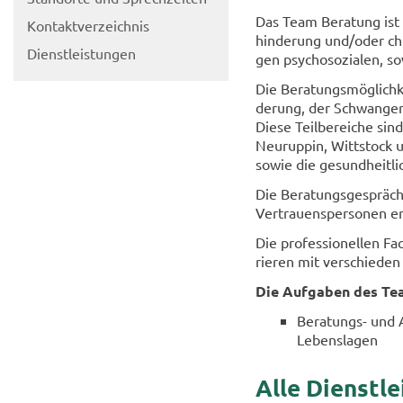
Das Team Be­ra­tung ist 
Kon­takt­ver­zeich­nis
hin­de­rung und/oder chr
Dienst­leis­tun­gen
gen psy­cho­so­zia­len, s
Die Be­ra­tungs­mög­lich­
de­rung, der Schwan­ge­re
Diese Teil­be­rei­che sin
Neu­rup­pin, Witt­stock 
sowie die ge­sund­heit­li­c
Die Be­ra­tungs­ge­sprä­c
Ver­trau­ens­per­so­nen e
Die pro­fes­sio­nel­len F
rie­ren mit ver­schie­den
Die Auf­ga­ben des Tea
Beratungs-​ und A
Le­bens­la­gen
Alle Dienst­l