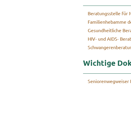
Be­ra­tungs­stel­le fü
Fa­mi­li­en­heb­am­me d
Ge­sund­heit­li­che Be­ra
HIV- und AIDS- Be­ra­
Schwan­ge­ren­be­ra­tu
Wich­ti­ge Do­
Se­nio­ren­weg­wei­se