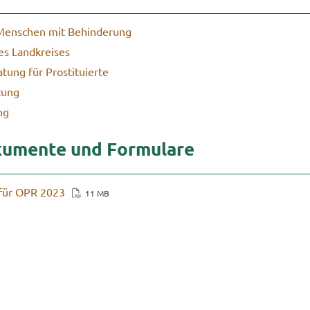
r Men­schen mit Be­hin­de­rung
es Land­krei­ses
­tung für Pro­sti­tu­ier­te
tung
ng
ku­men­te und For­mu­la­re
r für OPR 2023
11 MB