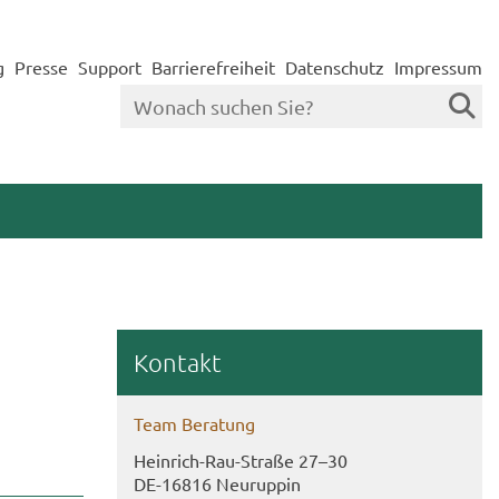
g
Presse
Support
Barrierefreiheit
Datenschutz
Impressum
Kon­takt
Team Be­ra­tung
Heinrich-​​Rau-​Straße 27–30
DE-​16816 Neu­rup­pin