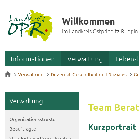
Willkommen
im Landkreis Ostprignitz-Ruppin
Informationen
Verwaltung
Lebens
Verwaltung
Dezernat Gesundheit und Soziales
Ge
Ver­wal­tung
Team Be­ra­
Or­ga­ni­sa­ti­ons­struk­tur
Kurz­por­trait
Be­auf­trag­te
Stand­or­te und Sprech­zei­ten