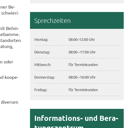
iner Be­
schwie­ri­
Sprech­zei­ten
mit Be­hin­
­heb­am­me.
Mon­tag:
08:00–12:00 Uhr
tand­or­ten
ratung,
Diens­tag:
08:00 –17:00 Uhr
gen oder
Mitt­woch:
für Ter­min­kun­den
und ko­ope­
Don­ners­tag:
08:00 –16:00 Uhr
Frei­tag:
für Ter­min­kun­den
di­ver­sen
Informations-​ und Be­ra­
tungs­zen­trum