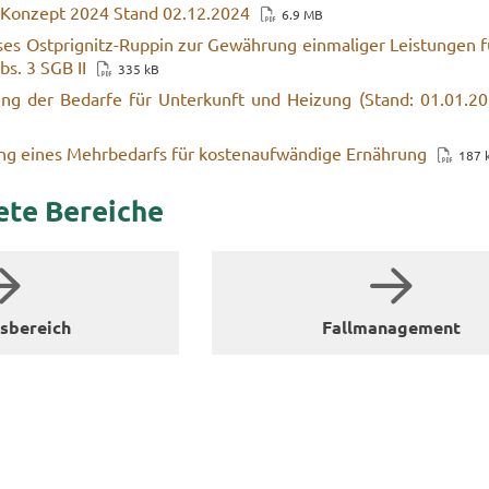
ges Kon­zept 2024 Stand 02.12.2024
6.9 MB
i­ses Ostprignitz-​Ruppin zur Ge­wäh­rung ein­ma­li­ger Leis­tun­gen f
bs. 3 SGB II
335 kB
­rung der Be­dar­fe für Un­ter­kunft und Hei­zung (Stand: 01.01.2
ung eines Mehr­be­darfs für kos­ten­auf­wän­di­ge Er­näh­rung
187 
e­te Be­rei­che
s­be­reich
Fall­ma­nage­ment