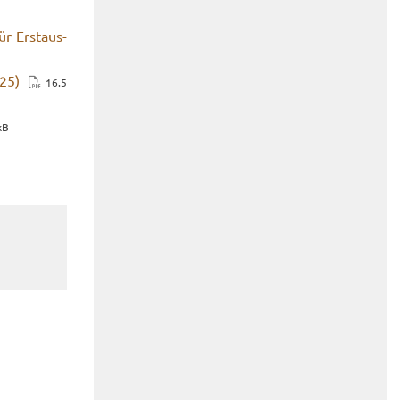
ür Erst­aus­
025)
16.5
kB