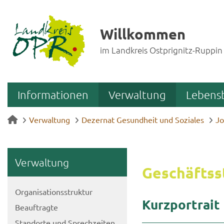
Willkommen
im Landkreis Ostprignitz-Ruppin
Informationen
Verwaltung
Lebens
Verwaltung
Dezernat Gesundheit und Soziales
Jo
Ver­wal­tung
Ge­schäfts­st
Or­ga­ni­sa­ti­ons­struk­tur
Kurz­por­trait
Be­auf­trag­te
Stand­or­te und Sprech­zei­ten