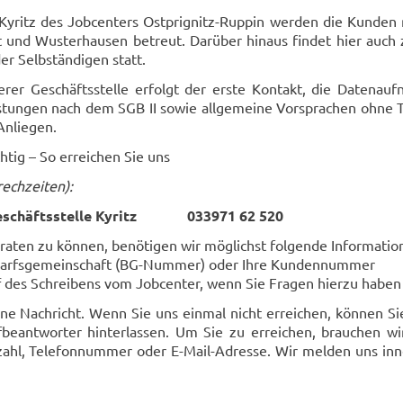
le Ky­ritz des Job­cen­ters Ostprignitz-​Ruppin wer­den die Kun­de
dt und Wus­ter­hau­sen be­treut. Dar­über hin­aus fin­det hier auch 
er Selb­stän­di­gen statt.
e­rer Ge­schäfts­stel­le er­folgt der erste Kon­takt, die Da­ten­auf
is­tun­gen nach dem SGB II sowie all­ge­mei­ne Vor­spra­chen ohne 
n­lie­gen.
h­tig – So er­rei­chen Sie uns
ech­zei­ten):
 Ge­schäfts­stel­le Ky­ritz 033971 62 520
a­ten zu kön­nen, be­nö­ti­gen wir mög­lichst fol­gen­de In­for­ma­tio
arfs­ge­mein­schaft (BG-​Nummer) oder Ihre Kun­den­num­mer
 des Schrei­bens vom Job­cen­ter, wenn Sie Fra­gen hier­zu haben
eine Nach­richt. Wenn Sie uns ein­mal nicht er­rei­chen, kön­nen S
be­ant­wor­ter hin­ter­las­sen. Um Sie zu er­rei­chen, brau­chen wi
zahl, Te­le­fon­num­mer oder E-​Mail-Adresse. Wir mel­den uns in­n