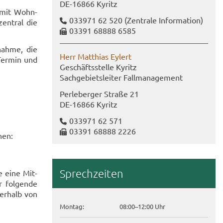
DE-​16866 Ky­ritz
n mit Wohn­
033971 62 520
(Zen­tra­le In­for­ma­ti­on)
zen­tral die
03391 68888 6585
­nah­me, die
Herr Mat­thi­as Ey­lert
Ter­min und
Ge­schäfts­stel­le Ky­ritz
Sach­ge­biets­lei­ter Fall­ma­nage­ment
Per­le­ber­ger Stra­ße 21
DE-​16866 Ky­ritz
033971 62 571
03391 68888 2226
­nen:
Sprech­zei­ten
ie eine Mit­
r fol­gen­de
er­halb von
Mon­tag:
08:00–12:00 Uhr