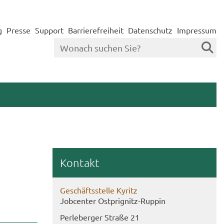
g
Presse
Support
Barrierefreiheit
Datenschutz
Impressum
Kon­takt
Ge­schäfts­stel­le Ky­ritz
Job­cen­ter Ostprignitz-​Ruppin
Per­le­ber­ger Stra­ße 21