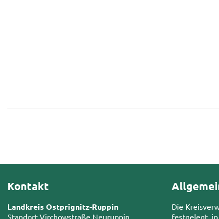
Kontakt
Allgemei
Landkreis Ostprignitz-Ruppin
Die Kreisver
Standort Virchowstraße Neuruppin
festgelegt, in