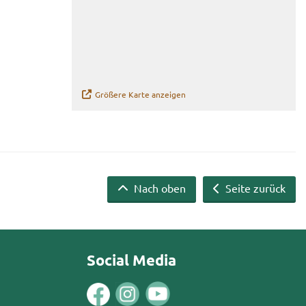
Grö­ße­re Karte an­zei­gen
Nach oben
Seite zurück
Social Media