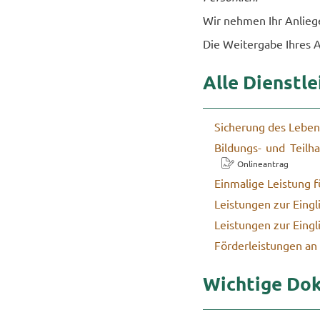
Wir neh­men Ihr An­lie­g
Die Wei­ter­ga­be Ihres A
Alle Dienst­le
Si­che­rung des Le­ben
Bildungs-​ und Teil­ha
On­line­an­trag
Ein­ma­li­ge Leis­tung 
Leis­tun­gen zur Ein­gl
Leis­tun­gen zur Ein­gli
För­der­leis­tun­gen an
Wich­ti­ge Do­