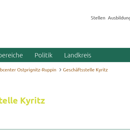
Stellen
Ausbildun
bereiche
Politik
Landkreis
bcenter Ostprignitz-Ruppin
Geschäftsstelle Kyritz
el­le Ky­ritz