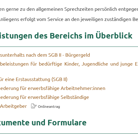
en gerne zu den all­ge­mei­nen Sprech­zei­ten per­sön­lich ent­ge­ge
n­lie­gens er­folgt vom Ser­vice an den je­wei­li­gen zu­stän­di­gen Be
is­tun­gen des Be­reichs im Über­blick
s­un­ter­halts nach dem SGB II - Bür­ger­geld
­be­leis­tun­gen für be­dürf­ti­ge Kin­der, Ju­gend­li­che und junge E
für eine Erst­aus­stat­tung (SGB II)
ie­de­rung für er­werbs­fä­hi­ge Ar­beit­neh­mer:innen
e­de­rung für er­werbs­fä­hi­ge Selb­stän­di­ge
 Ar­beit­ge­ber
On­line­an­trag
ku­men­te und For­mu­la­re