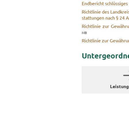
End­be­richt schlüs­si­
Richt­li­nie des Land­kre
stat­tun­gen nach § 24 A
Richt­li­nie zur Ge­wäh
MB
Richt­li­nie zur Ge­wäh­r
Un­ter­ge­ord­n
Leis­tung