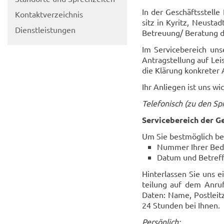
In der Ge­schäfts­stel­
Kon­takt­ver­zeich­nis
sitz in Ky­ritz, Neu­sta
Dienst­leis­tun­gen
Be­treu­ung/ Be­ra­tung d
Im Ser­vice­be­reich un­s
An­trag­stel­lung auf Le
die Klä­rung kon­kre­ter A
Ihr An­lie­gen ist uns wic
Te­le­fo­nisch (zu den Spr
Ser­vice­be­reich der
Um Sie best­mög­lich be­r
Num­mer Ihrer Be­d
Datum und Be­treff
Hin­ter­las­sen Sie uns 
tei­lung auf dem An­ruf­
Daten: Name, Post­leit­
24 Stun­den bei Ihnen.
Per­sön­lich: