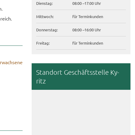
Diens­tag:
08:00 –17:00 Uhr
n.
Mitt­woch:
für Ter­min­kun­den
­reich.
Don­ners­tag:
08:00 –16:00 Uhr
Frei­tag:
für Ter­min­kun­den
r­wach­se­ne
Stand­ort Ge­schäfts­stel­le Ky­
ritz