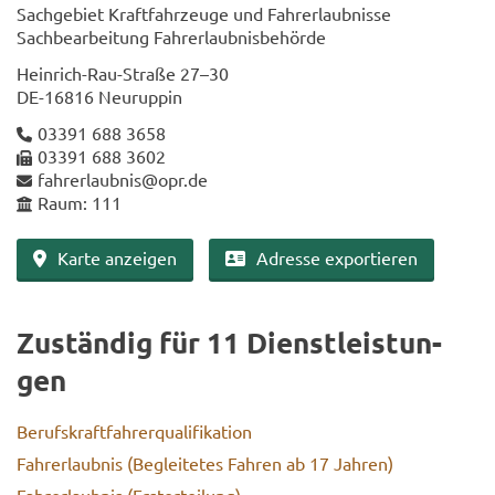
Sach­ge­biet Kraft­fahr­zeu­ge und Fahr­erlaub­nis­se
Sach­be­ar­bei­tung Fahr­erlaub­nis­be­hör­de
Heinrich-​Rau-Straße 27–30
DE-​16816 Neu­rup­pin
03391 688 3658
03391 688 3602
fahr­erlaub­nis@opr.de
Raum: 111
Karte an­zei­gen
Adres­se ex­por­tie­ren
Zu­stän­dig für 11 Dienst­leis­tun­
gen
Be­rufs­kraft­fah­rer­qua­li­fi­ka­ti­on
Fahr­erlaub­nis (Be­glei­te­tes Fah­ren ab 17 Jah­ren)
Fahr­erlaub­nis (Erstertei­lung)