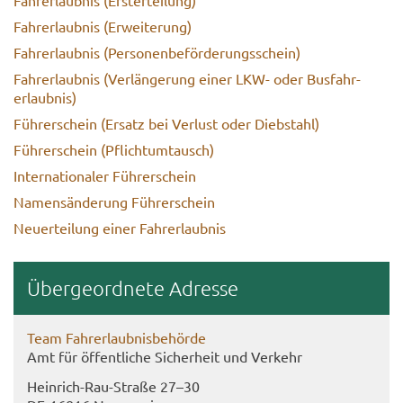
Fahr­erlaub­nis (Er­wei­te­rung)
Fahr­erlaub­nis (Per­so­nen­be­för­de­rungs­schein)
Fahr­erlaub­nis (Ver­län­ge­rung einer LKW- oder Bus­fahr­
erlaub­nis)
Füh­rer­schein (Er­satz bei Ver­lust oder Dieb­stahl)
Füh­rer­schein (Pflicht­um­tausch)
In­ter­na­tio­na­ler Füh­rer­schein
Na­mens­än­de­rung Füh­rer­schein
Neu­er­tei­lung einer Fahr­erlaub­nis
Über­ge­ord­ne­te Adres­se
Team Fahr­erlaub­nis­be­hör­de
Amt für öf­fent­li­che Si­cher­heit und Ver­kehr
Heinrich-​Rau-Straße 27–30