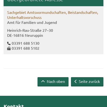
Sach­ge­biet Amts­vor­mund­schaf­ten, Bei­stand­schaf­ten,
Un­ter­halts­vor­schuss
Amt für Fa­mi­li­en und Ju­gend
Heinrich-​Rau-Straße 27–30
DE-​16816 Neu­rup­pin
03391 688 5130
03391 688 5102
Nach oben
Seite zurück
Kontakt