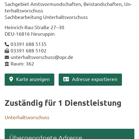
Sach­ge­biet Amts­vor­mund­schaf­ten, Bei­stand­schaf­ten, Un­
ter­halts­vor­schuss
Sach­be­ar­bei­tung Un­ter­halts­vor­schuss
Heinrich-​​Rau-​Straße 27–30
DEU-​16816 Neu­rup­pin
03391 688 5135
03391 688 5102
un­ter­halts­vor­schuss@opr.de
Raum: 362
Karte an­zei­gen
Adres­se ex­por­tie­ren
Zu­stän­dig für 1 Dienst­leis­tung
Un­ter­halts­vor­schuss
Über­ge­ord­ne­te Adres­se