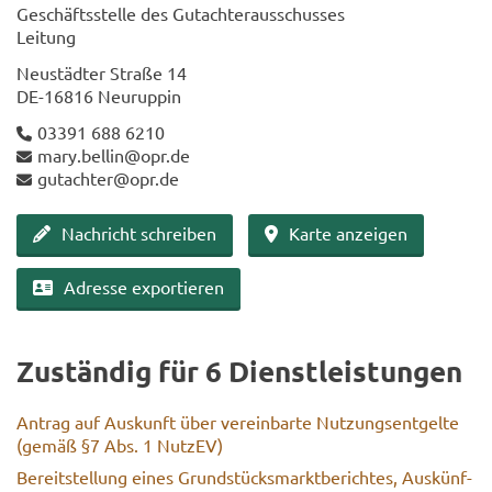
Ge­schäfts­stel­le des Gut­ach­ter­aus­schus­ses
Lei­tung
Neu­städ­ter Stra­ße 14
DE-​16816 Neu­rup­pin
03391 688 6210
mary.bel­lin@opr.de
gut­ach­ter@opr.de
Nach­richt schrei­ben
Karte an­zei­gen
Adres­se ex­por­tie­ren
Zu­stän­dig für 6 Dienst­leis­tun­gen
An­trag auf Aus­kunft über ver­ein­bar­te Nut­zungs­ent­gel­te
(gemäß §7 Abs. 1 Nut­zEV)
Be­reit­stel­lung eines Grund­stücks­markt­be­rich­tes, Aus­künf­