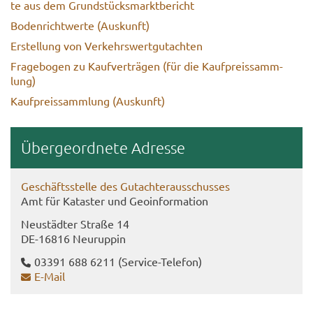
te aus dem Grund­stücks­markt­be­richt
Bo­den­richt­wer­te (Aus­kunft)
Er­stel­lung von Ver­kehrs­wert­gut­ach­ten
Fra­ge­bo­gen zu Kauf­ver­trä­gen (für die Kauf­preis­samm­
lung)
Kauf­preis­samm­lung (Aus­kunft)
Über­ge­ord­ne­te Adres­se
Ge­schäfts­stel­le des Gut­ach­ter­aus­schus­ses
Amt für Ka­tas­ter und Geo­in­for­ma­ti­on
Neu­städ­ter Stra­ße 14
DE-​16816 Neu­rup­pin
03391 688 6211
(Service-​Telefon)
E-​Mail