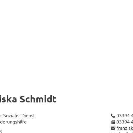
is­ka Schmidt
r So­zia­ler Dienst
03394 4
e­de­rungs­hil­fe
03394 4
fran­zi
8