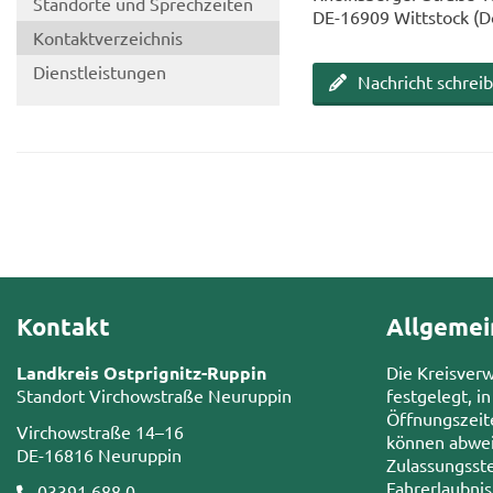
Stand­or­te und Sprech­zei­ten
DE-​16909 Witt­stock (D
Kon­takt­ver­zeich­nis
Dienst­leis­tun­gen
Nach­richt schrei­
Kontakt
Allgemei
Landkreis Ostprignitz-Ruppin
Die Kreisver
Standort Virchowstraße Neuruppin
festgelegt, in
Öffnungszeit
Virchowstraße 14–16
können abwei
DE-16816 Neuruppin
Zulassungsste
Fahrerlaubni
03391 688 0