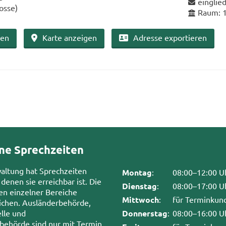
einglie
osse)
Raum: 
ben
Karte an­zei­gen
Adres­se ex­por­tie­ren
ne Sprechzeiten
waltung hat Sprechzeiten
Montag
:
08:00–12:00 U
 denen sie erreichbar ist. Die
Dienstag
:
08:00–17:00 U
en einzelner Bereiche
Mittwoch
:
für Terminkun
chen. Ausländerbehörde,
lle und
Donnerstag
:
08:00–16:00 U
sbehörde sind nur mit Termin