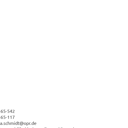
65-​542
65-​117
s­ka.schmidt@opr.de