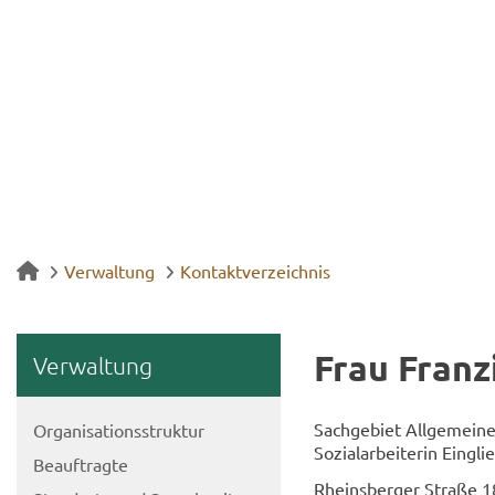
Verwaltung
Kontaktverzeichnis
Frau Fran­z
Ver­wal­tung
Sach­ge­biet All­ge­mei­ne
Or­ga­ni­sa­ti­ons­struk­tur
So­zi­al­ar­bei­te­rin Ein­gli
Be­auf­trag­te
Rheins­ber­ger Stra­ße 1