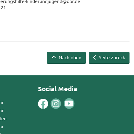
derungshilfe-​kinderundjugend@opr.de
121
Nach oben
Seite zurück
Social Media
hr
hr
den
hr