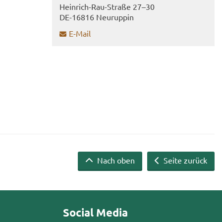
Heinrich-​​Rau-​Straße 27–30
DE-​16816 Neu­rup­pin
E-​Mail
Nach oben
Seite zurück
Social Media