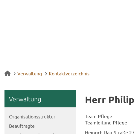
Verwaltung
Kontaktverzeichnis
Herr Phil­i
Ver­wal­tung
Team Pfle­ge
Or­ga­ni­sa­ti­ons­struk­tur
Team­lei­tung Pfle­ge
Be­auf­trag­te
Heinrich-​Rau-Straße 2