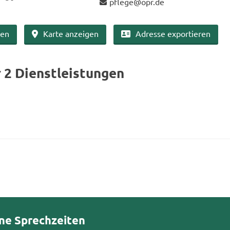
pfle­ge@opr.de
ben
Karte an­zei­gen
Adres­se ex­por­tie­ren
r 2 Dienst­leis­tun­gen
ne Sprechzeiten