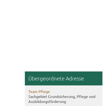
Über­ge­ord­ne­te Adres­se
Team Pfle­ge
Sach­ge­biet Grund­si­che­rung, Pfle­ge und
Aus­bil­dungs­för­de­rung