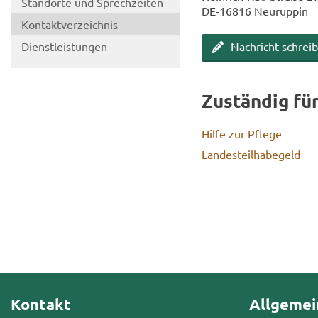
Stand­or­te und Sprech­zei­ten
DE-​16816 Neu­rup­pin
Kon­takt­ver­zeich­nis
Dienst­leis­tun­gen
Nach­richt schrei­
Zu­stän­dig fü
Hilfe zur Pfle­ge
Lan­des­teil­ha­be­geld
Kontakt
Allgemei