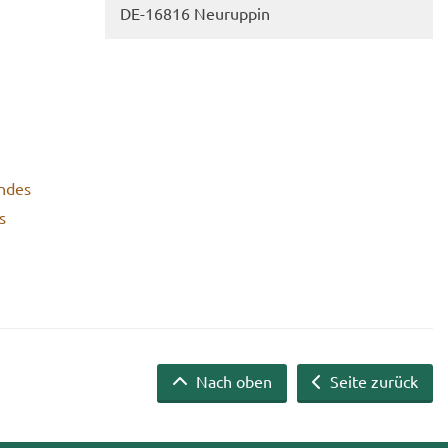
DE-​16816 Neu­rup­pin
n­des
s
Nach oben
Seite zurück