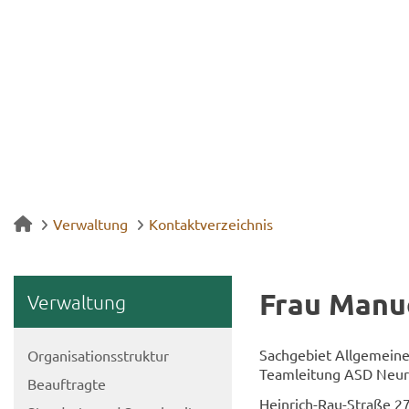
Verwaltung
Kontaktverzeichnis
Frau Ma­nue
Ver­wal­tung
Sach­ge­biet All­ge­mei­ne
Or­ga­ni­sa­ti­ons­struk­tur
Team­lei­tung ASD Neu­ru
Be­auf­trag­te
Heinrich-​Rau-Straße 2