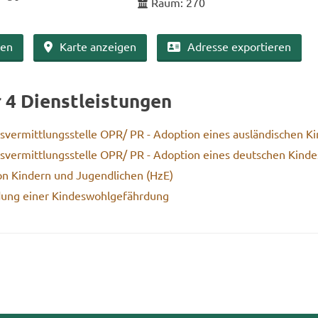
Raum: 270
ben
Karte an­zei­gen
Adres­se ex­por­tie­ren
r 4 Dienst­leis­tun­gen
­ver­mitt­lungs­stel­le OPR/ PR - Ad­op­ti­on eines aus­län­di­schen Ki
s­ver­mitt­lungs­stel­le OPR/ PR - Ad­op­ti­on eines deut­schen Kin­de
von Kin­dern und Ju­gend­li­chen (HzE)
dung einer Kin­des­wohl­ge­fähr­dung