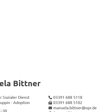
­la Bitt­ner
r So­zia­ler Dienst
03391 688 5118
p­pin - Ad­op­ti­on
03391 688 5102
ma­nue­la.bitt­ner@opr.de
7–30