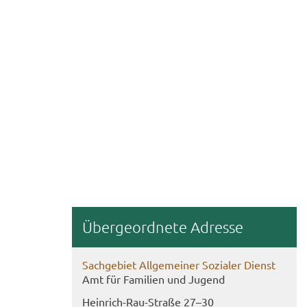
Über­ge­ord­ne­te Adres­se
Sach­ge­biet All­ge­mei­ner So­zia­ler Dienst
Amt für Fa­mi­li­en und Ju­gend
Heinrich-​Rau-Straße 27–30