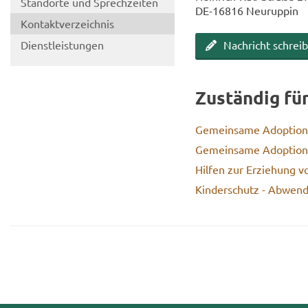
Stand­or­te und Sprech­zei­ten
DE-​16816 Neu­rup­pin
Kon­takt­ver­zeich­nis
Dienst­leis­tun­gen
Nach­richt schrei­
Zu­stän­dig fü
Ge­mein­sa­me Ad­op­ti­ons
Ge­mein­sa­me Ad­op­ti­on
Hil­fen zur Er­zie­hung 
Kin­der­schutz - Ab­wen­