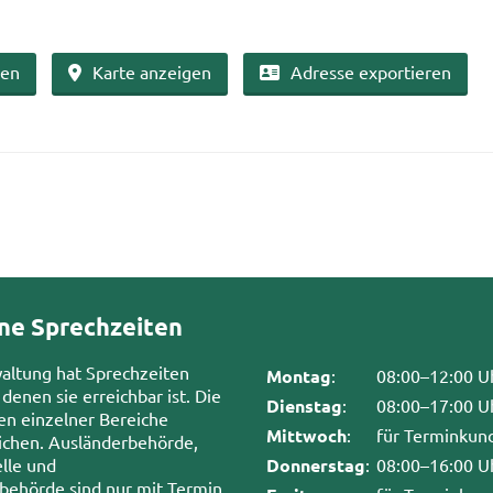
ben
Karte an­zei­gen
Adres­se ex­por­tie­ren
ne Sprechzeiten
waltung hat Sprechzeiten
Montag
:
08:00–12:00 U
 denen sie erreichbar ist. Die
Dienstag
:
08:00–17:00 U
en einzelner Bereiche
Mittwoch
:
für Terminkun
chen. Ausländerbehörde,
lle und
Donnerstag
:
08:00–16:00 U
sbehörde sind nur mit Termin