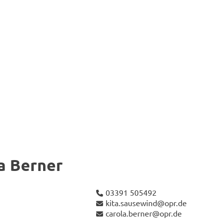
la Ber­ner
03391 505492
kita.sau­se­wind@opr.de
ca­ro­la.ber­ner@opr.de