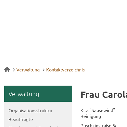
Verwaltung
Kontaktverzeichnis
Frau Ca­ro­
Ver­wal­tung
Kita "Sau­se­wind"
Or­ga­ni­sa­ti­ons­struk­tur
Rei­ni­gung
Be­auf­trag­te
Puschkin­stra­ße 5c