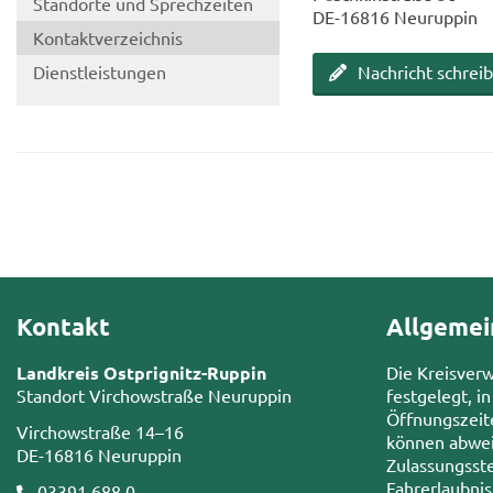
Stand­or­te und Sprech­zei­ten
DE-​16816 Neu­rup­pin
Kon­takt­ver­zeich­nis
Dienst­leis­tun­gen
Nach­richt schrei­
Kontakt
Allgemei
Landkreis Ostprignitz-Ruppin
Die Kreisver
Standort Virchowstraße Neuruppin
festgelegt, in
Öffnungszeit
Virchowstraße 14–16
können abwei
DE-16816 Neuruppin
Zulassungsste
Fahrerlaubni
03391 688 0