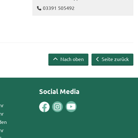
03391 505492
Nach oben
Seite zurück
Social Media
hr
hr
den
hr