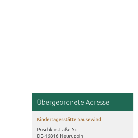
Über­ge­ord­ne­te Adres­se
Kin­der­ta­ges­stät­te Sau­se­wind
Puschkin­stra­ße 5c
DE-​16816 Neu­rup­pin