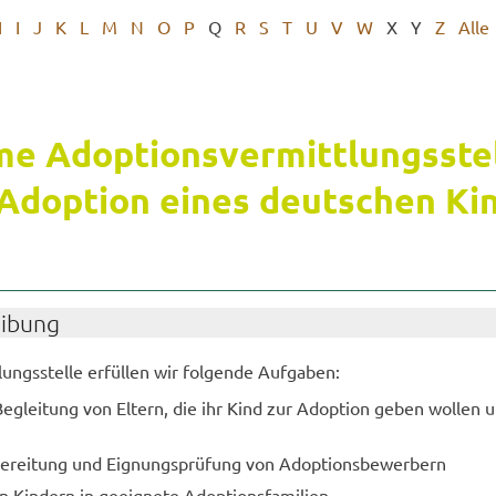
H
I
J
K
L
M
N
O
P
Q
R
S
T
U
V
W
X
Y
Z
Alle
e Ad­op­ti­ons­ver­mitt­lungs­stel
d­op­ti­on eines deut­schen Kin
ei­bung
­lungs­stel­le er­fül­len wir fol­gen­de Auf­ga­ben:
e­glei­tung von El­tern, die ihr Kind zur Ad­op­ti­on geben wol­len
be­rei­tung und Eig­nungs­prü­fung von Ad­op­ti­ons­be­wer­bern
 Kin­dern in ge­eig­ne­te Ad­op­ti­ons­fa­mi­li­en