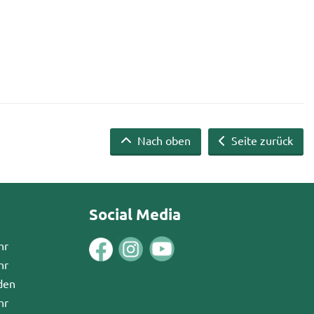
Nach oben
Seite zurück
Social Media
hr
hr
den
hr