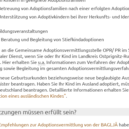
­treu­ung von Ad­op­ti­ons­fa­mi­li­en nach einer er­folg­ten Ad­op­ti­o
­ter­stüt­zung von Ad­op­tiv­kin­dern bei ihrer Herkunfts-​ und Iden­t
l­dungs­ver­an­stal­tun­gen
 Be­ra­tung und Be­glei­tung von Stief­kind­ad­op­tio­nen
an die Ge­mein­sa­me Ad­op­ti­ons­ver­mitt­lungs­stel­le OPR/ PR im 
zia­ler Dienst, wenn Sie oder Ihr Kind im Land­kreis Ostprignitz-​R
. Hier er­hal­ten Sie
u.a.
In­for­ma­tio­nen zum Ver­fah­ren der Ad­op­t
 sowie Be­glei­tung im ge­sam­ten Ad­op­ti­ons­ver­mitt­lungs­ver­fah
eue Ge­burts­ur­kun­den be­zie­hungs­wei­se neue be­glau­big­te Aus
is­ter be­an­tra­gen. Haben Sie Ihr Kind im Aus­land ad­op­tiert, mü
utsch­land be­an­tra­gen. De­tail­lier­te In­for­ma­tio­nen er­hal­ten Si
ti­on eines aus­län­di­schen Kin­des"
.
­zun­gen müs­sen er­füllt sein?
Emp­feh­lun­gen zur Ad­op­ti­ons­ver­mitt­lung von der BAGL­JÄ
habe