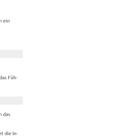
ch ein
das Füh­
an das
et die In­