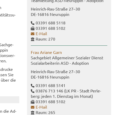
Team­lei­tung ASD Neu­rup­pin - Ad­op­ti­on
n
Heinrich-​Rau-Straße 27–30
DE-​16816 Neu­rup­pin
i­täts­su­
03391 688 5118
03391 688 5102
E-​Mail
Raum: 270
Sach­ge­
uppin
Frau Aria­ne Garn
i­ons­ver­
Sach­ge­biet All­ge­mei­ner So­zia­ler Dienst
­ren.
So­zi­al­ar­bei­te­rin ASD - Ad­op­ti­on
­dru­cke
Heinrich-​Rau-Straße 27–30
s­sen Sie
DE-​16816 Neu­rup­pin
e über die
03391 688 5141
03876 713 146
(LK PR - Stadt Per­le­
berg: jeden 1. Diens­tag im Monat)
03391 688 5102
E-​Mail
n die Ad­
Raum: 265