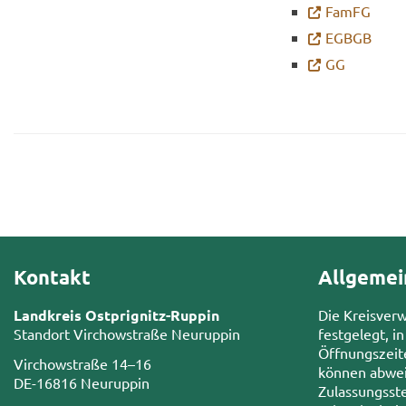
FamFG
EGBGB
GG
Kontakt
Allgemei
Landkreis Ostprignitz-Ruppin
Die Kreisver
Standort Virchowstraße Neuruppin
festgelegt, in
Öffnungszeit
Virchowstraße 14–16
können abwei
DE-16816 Neuruppin
Zulassungsste