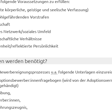
 fol­gen­de Vor­aus­set­zun­gen zu er­fül­len:
e kör­per­li­che, geis­ti­ge und see­li­sche Ver­fas­sung)
hl­ge­fähr­den­den Vor­stra­fen
­schaft
des Netz­werk/so­zia­les Um­feld
­schaft­li­che Ver­hält­nis­se
n­heit/re­flek­tier­te Per­sön­lich­keit
en wer­den be­nö­tigt?
e­wer­be­reig­nungs­pro­zes­ses
u.a.
fol­gen­de Un­ter­la­gen ein­zu­rei
­ti­ons­be­wer­ber:in­nen­fra­ge­bo­gen (wird von der Ad­op­ti­ons­ver­
­ge­hän­digt)
i­bung,
r­ber:innen,
Füh­rungs­zeug­nis,