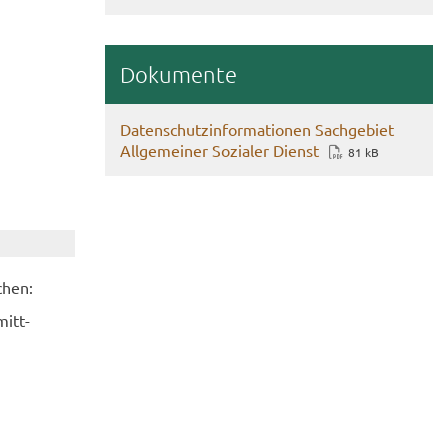
Do­ku­men­te
Da­ten­schutz­in­for­ma­tio­nen Sach­ge­biet
All­ge­mei­ner So­zia­ler Dienst
81 kB
­chen:
mitt­