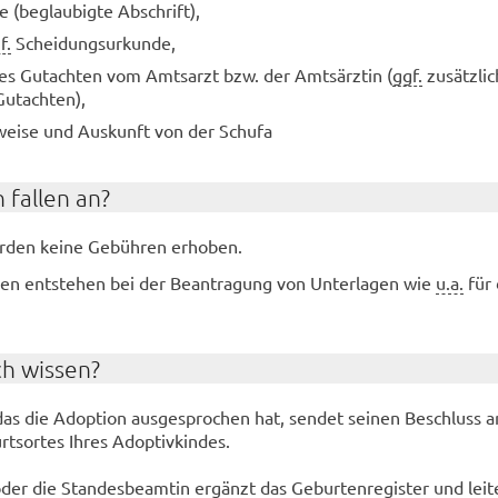
e (be­glau­big­te Ab­schrift),
f.
Schei­dungs­ur­kun­de,
ches Gut­ach­ten vom Amts­arzt bzw. der Amts­ärz­tin (
ggf.
zu­sätz­li
Gut­ach­ten),
­wei­se und Aus­kunft von der Schu­fa
 fal­len an?
r­den keine Ge­büh­ren er­ho­ben.
en ent­ste­hen bei der Be­an­tra­gung von Un­ter­la­gen wie
u.a.
für 
ch wis­sen?
, das die Ad­op­ti­on aus­ge­spro­chen hat, sen­det sei­nen Be­schluss 
s­or­tes Ihres Ad­op­tiv­kin­des.
er die Stan­des­be­am­tin er­gänzt das Ge­bur­ten­re­gis­ter und lei­t