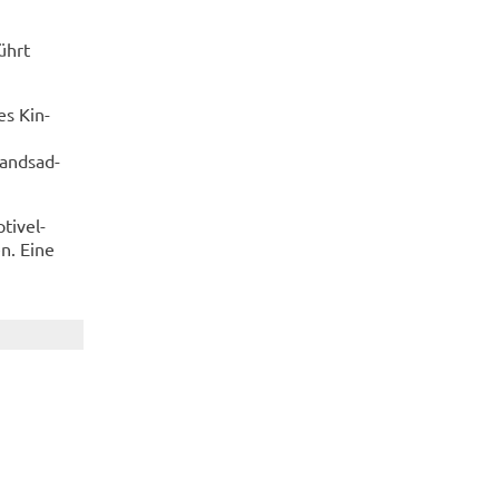
führt
es Kin­
lands­ad­
tiv­el­
en. Eine