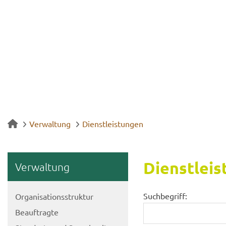
Verwaltung
Dienstleistungen
Dienst­leis
Ver­wal­tung
Suchbegriff:
Or­ga­ni­sa­ti­ons­struk­tur
Be­auf­trag­te