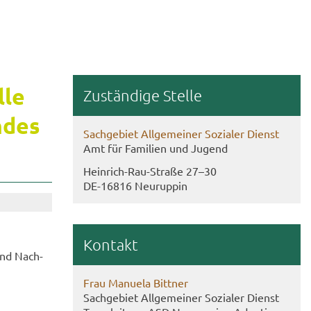
­le
Zu­stän­di­ge Stel­le
­des
Sach­ge­biet All­ge­mei­ner So­zia­ler Dienst
Amt für Fa­mi­li­en und Ju­gend
Heinrich-​Rau-Straße 27–30
DE-​16816 Neu­rup­pin
Kon­takt
 und Nach­
Frau Ma­nue­la Bitt­ner
Sach­ge­biet All­ge­mei­ner So­zia­ler Dienst