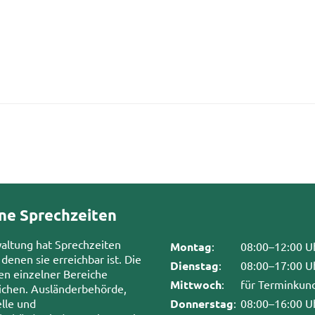
ne Sprechzeiten
waltung hat Sprechzeiten
Montag
:
08:00–12:00 U
 denen sie erreichbar ist. Die
Dienstag
:
08:00–17:00 U
en einzelner Bereiche
Mittwoch
:
für Terminkun
chen. Ausländerbehörde,
lle und
Donnerstag
:
08:00–16:00 U