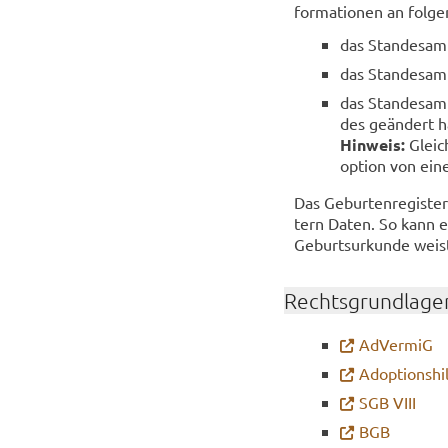
for­ma­tio­nen an fol­ge
das Stan­des­amt,
das Stan­des­amt,
das Stan­des­am
des ge­än­dert h
Hin­weis:
Gleich
op­ti­on von ein
Das Ge­bur­ten­re­gis­te
tern Daten. So kann es
Ge­burts­ur­kun­de weist
Rechts­grund­la­ge
Ad­Ver­miG
Adoptionshil
SGB VIII
BGB