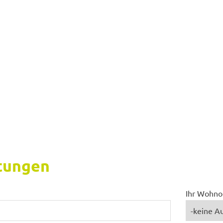
­tun­gen
Ihr Wohno