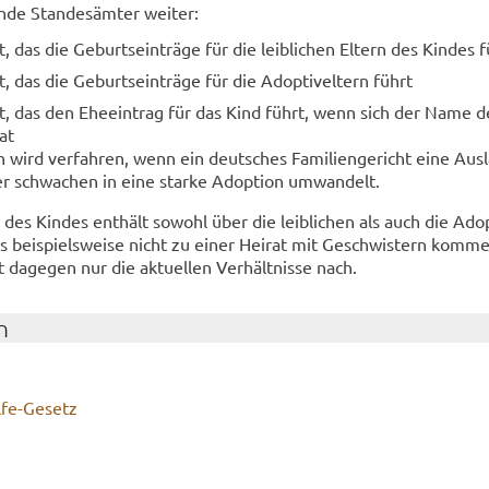
n­de Stan­des­äm­ter wei­ter:
 das die Ge­burts­ein­trä­ge für die leib­li­chen El­tern des Kin­des 
 das die Ge­burts­ein­trä­ge für die Ad­op­tiv­el­tern führt
t, das den Ehe­ein­trag für das Kind führt, wenn sich der Name d
at
 wird ver­fah­ren, wenn ein deut­sches Fa­mi­li­en­ge­richt eine Aus­
er schwa­chen in eine star­ke Ad­op­ti­on um­wan­delt.
r des Kin­des ent­hält so­wohl über die leib­li­chen als auch die Ad­op­
 bei­spiels­wei­se nicht zu einer Hei­rat mit Ge­schwis­tern kom­m
 da­ge­gen nur die ak­tu­el­len Ver­hält­nis­se nach.
n
fe-​Gesetz