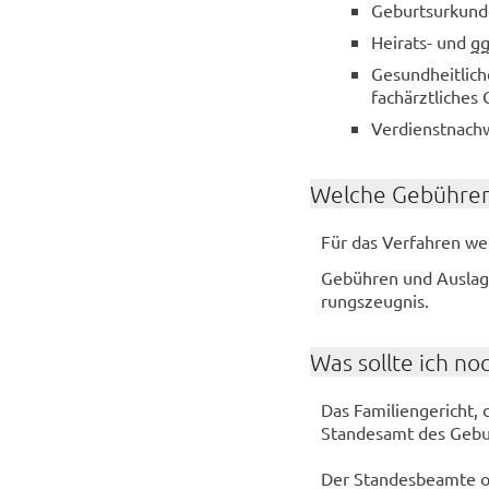
Ge­burts­ur­kun­d
Heirats-​ und
gg
Ge­sund­heit­li­
fach­ärzt­li­ches 
Ver­dienst­nach
Wel­che Ge­büh­ren
Für das Ver­fah­ren we
Ge­büh­ren und Aus­la­g
rungs­zeug­nis.
Was soll­te ich no
Das Fa­mi­li­en­ge­richt
Stan­des­amt des Ge­burt
Der Stan­des­be­am­te od