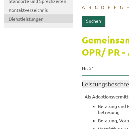
Stand­or­te und Sprech­zei­ten
A
B
C
D
E
F
G
Kon­takt­ver­zeich­nis
Dienst­leis­tun­gen
Ge­mein­sa­m
OPR/ PR - A
Nr. 51
Leis­tungs­be­schr
Als Ad­op­ti­ons­ver­mitt
Be­ra­tung und B
be­treu­ung
Be­ra­tung, Vor­
Ver­mitt­lung von