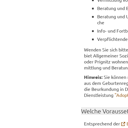
Be­ra­tung und Be
Be­ra­tung und Un
che
Info- und Fort­bi
Ver­pflich­ten­de
Wen­den Sie sich bitte 
biet All­ge­mei­ner So­
oder Pri­g­nitz woh­nen
mitt­lung und Be­ra­tung
Hin­weis:
Sie kön­nen n
aus dem Ge­bur­ten­re­g
die Be­ur­kun­dung in De
Dienst­leis­tung
"Ad­op­
Wel­che Vor­aus­set
Ent­spre­chend der