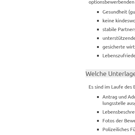
op­ti­ons­be­wer­ben­den
Ge­sund­heit (gut
keine kin­des­wo
sta­bi­le Part­ner
un­ter­stüt­zen­
ge­si­cher­te wirt
Le­bens­zu­frie­de
Wel­che Un­ter­la­g
Es sind im Laufe des B
An­trag und Ad­op
lungs­stel­le aus
Le­bens­be­schre
Fotos der Be­we
Po­li­zei­li­ches 