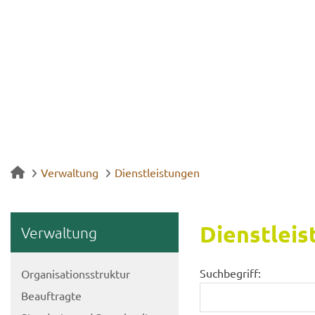
Verwaltung
Dienstleistungen
Dienst­leis
Ver­wal­tung
Suchbegriff:
Or­ga­ni­sa­ti­ons­struk­tur
Be­auf­trag­te