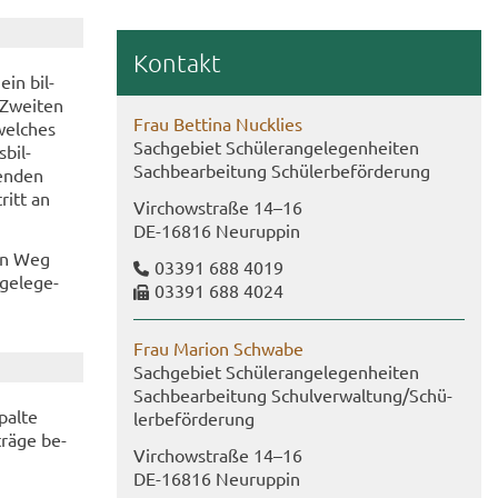
Kon­takt
ein bil­
 Zwei­ten
Frau Bet­ti­na Nuck­lies
wel­ches
Sach­ge­biet Schü­ler­an­ge­le­gen­hei­ten
­bil­
Sach­be­ar­bei­tung Schü­ler­be­för­de­rung
en­den
tritt an
Virch­ow­stra­ße 14–16
DE-​16816 Neu­rup­pin
hen Weg
03391 688 4019
ge­le­ge­
03391 688 4024
Frau Ma­ri­on Schwa­be
Sach­ge­biet Schü­ler­an­ge­le­gen­hei­ten
Sach­be­ar­bei­tung Schul­ver­wal­tung/Schü­
pal­te
ler­be­för­de­rung
trä­ge be­
Virch­ow­stra­ße 14–16
DE-​16816 Neu­rup­pin