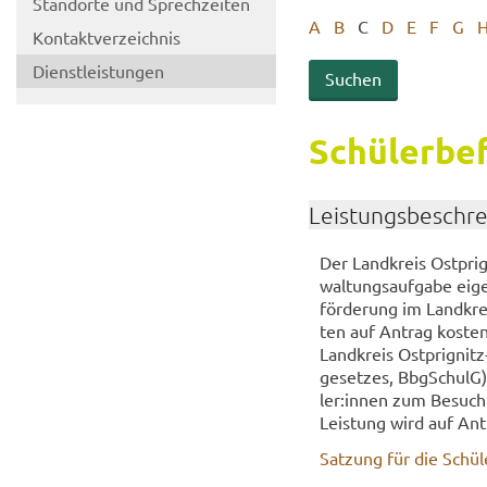
Stand­or­te und Sprech­zei­ten
A
B
C
D
E
F
G
Kon­takt­ver­zeich­nis
Dienst­leis­tun­gen
Schü­ler­be­
Leis­tungs­be­schr
Der Land­kreis Ostprign
wal­tungs­auf­ga­be ei­
för­de­rung im Land­kre
ten auf An­trag kos­ten
Land­kreis Ostprignitz
ge­set­zes, Bb­g­SchulG
ler:innen zum Be­such v
Leis­tung wird auf An­tr
Sat­zung für die Schü­le