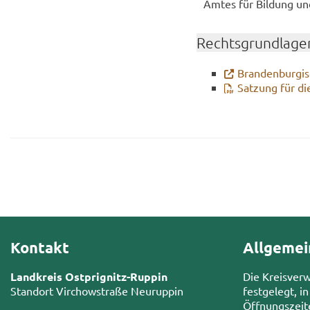
Amtes für Bil­dung und 
Rechts­grund­la­ge
Bran­den­bur­gi­
Sat­zung für die
Kontakt
Allgemei
Landkreis Ostprignitz-Ruppin
Die Kreisver
Standort Virchowstraße Neuruppin
festgelegt, in
Öffnungszeit