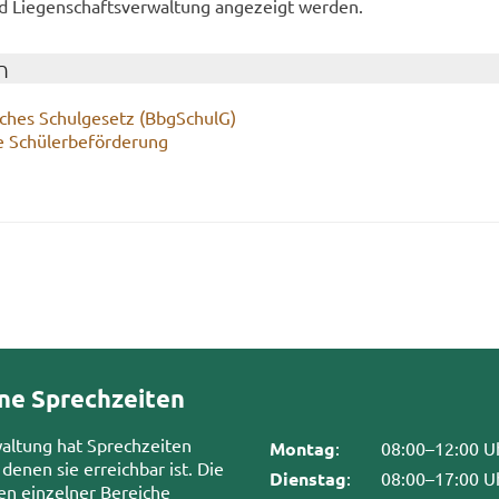
Lie­gen­schafts­ver­wal­tung an­ge­zeigt wer­den.
n
sches Schul­ge­setz (Bb­g­SchulG)
 Schü­ler­be­för­de­rung
ne Sprechzeiten
waltung hat Sprechzeiten
Montag
:
08:00–12:00 U
 denen sie erreichbar ist. Die
Dienstag
:
08:00–17:00 U
en einzelner Bereiche