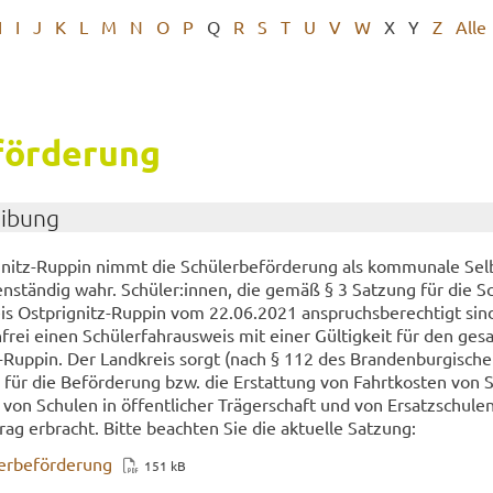
H
I
J
K
L
M
N
O
P
Q
R
S
T
U
V
W
X
Y
Z
Alle
för­de­rung
ei­bung
itz-​Ruppin nimmt die Schü­ler­be­för­de­rung als kom­mu­na­le Selb
gen­stän­dig wahr. Schü­ler:innen, die gemäß § 3 Sat­zung für die Sc
is Ostprignitz-​Ruppin vom 22.06.2021 an­spruchs­be­rech­tigt sind,
­frei einen Schü­ler­fahr­aus­weis mit einer Gül­tig­keit für den ge­s
-​Ruppin. Der Land­kreis sorgt (nach § 112 des Bran­den­bur­gi­sch
) für die Be­för­de­rung bzw. die Er­stat­tung von Fahrt­kos­ten von 
on Schu­len in öf­fent­li­cher Trä­ger­schaft und von Er­satz­schu­le
ag er­bracht. Bitte be­ach­ten Sie die ak­tu­el­le Sat­zung:
r­be­för­de­rung
151 kB