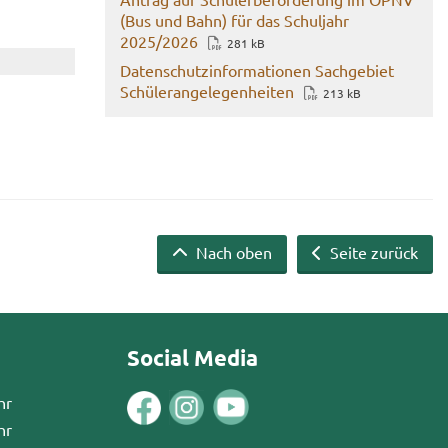
(Bus und Bahn) für das Schul­jahr
2025/2026
281 kB
Da­ten­schutz­in­for­ma­tio­nen Sach­ge­biet
Schü­ler­an­ge­le­gen­hei­ten
213 kB
Nach oben
Seite zurück
Social Media
hr
hr