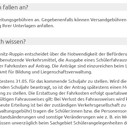
 fal­len an?
ei­tungs­ge­büh­ren an. Ge­ge­be­nen­falls kön­nen Ver­sand­ge­büh­ren
g Ihrer Un­ter­la­gen an­fal­len.
ch wis­sen?
itz-​Ruppin ent­schei­det über die Not­wen­dig­keit der Be­för­de­r
e­nut­zen­de Ver­kehrs­mit­tel, die Aus­ga­be eines Schü­ler­fahr­aus­
er Fahr­kos­ten auf An­trag. Die An­trä­ge sind ein­zu­rei­chen beim 
mt für Bil­dung und Lie­gen­schafts­ver­wal­tung.
­tes­tens 31.05. für das kom­men­de Schul­jahr zu stel­len. Wird die
en­den Schul­jahr be­an­tragt, so ist der An­trag spä­tes­tens einen 
ng zu stel­len. Die Er­stat­tung der Fahr­kos­ten er­folgt quar­tals­we
l­ti­gen Fahr­aus­wei­ses gilt: Bei Ver­lust des Fahr­aus­wei­ses wird 
neu­te Er­tei­lung ist bei der zu­stän­di­gen Ver­kehrs­ge­sell­schaft zu 
al­tungs­ge­bühr) tra­gen die Schü­ler:innen bzw. die Per­so­nen­sor­
n­stands­än­de­run­gen und sons­ti­ge Ver­än­de­run­gen wie z. B. ein 
­sen un­ver­züg­lich beim Sach­ge­biet Schü­ler­an­ge­le­gen­hei­ten 