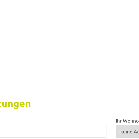
­tun­gen
Ihr Wohno