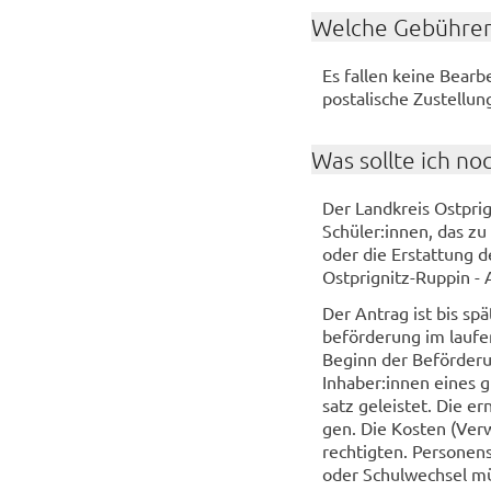
Wel­che Ge­büh­ren
Es fal­len keine Be­ar­b
pos­ta­li­sche Zu­stel­lun
Was soll­te ich no
Der Land­kreis Ostprign
Schü­ler:innen, das zu b
oder die Er­stat­tung d
Ostprignitz-​Ruppin - A
Der An­trag ist bis spä
be­för­de­rung im lau­f
Be­ginn der Be­för­de­ru
In­ha­ber:innen eines gü
satz ge­leis­tet. Die er­
gen. Die Kos­ten (Ver­w
rech­tig­ten. Per­so­ne
oder Schul­wech­sel müs