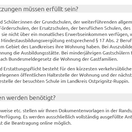
­zun­gen müs­sen er­füllt sein?
nd Schü­ler:innen der Grund­schu­len, der wei­ter­füh­ren­den all­ge­m
r­der­schu­len, der Er­satz­schu­len, der be­ruf­li­chen Schu­len, des
sie nicht über ein mo­nat­li­ches Er­werbs­ein­kom­men ver­fü­gen, 
in­dest­aus­bil­dungs­ver­gü­tung ent­spre­chend § 17 Abs. 2 Be­rufs
 im Ge­biet des Land­krei­ses ihre Woh­nung haben. Bei Aus­zu­bil­d
­nung die Aus­bil­dungs­stät­te. Bei min­der­jäh­ri­gen Gast­schü­lern 
ch Bun­des­mel­de­ge­setz die Woh­nung der Gast­fa­mi­li­en.
Er­stat­tungs­pflicht be­steht für den kür­zes­ten ver­kehrs­üb­li­c
le­ge­nen öf­fent­li­chen Hal­te­stel­le der Woh­nung und der nächst­
te­stel­le der be­such­ten Schu­le im Land­kreis Ostprignitz-​Ruppin.
en wer­den be­nö­tigt?
wei­se etc. stel­len wir Ihnen Do­ku­men­ten­vor­la­gen in der Rand­s
 Ver­fü­gung. Es wer­den aus­schließ­lich voll­stän­dig aus­ge­füll­te An­
st die Be­an­tra­gung on­line mög­lich.