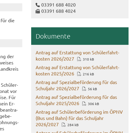
03391 688 4020
03391 688 4024
 für die
Do­ku­men­te
An­trag auf Er­stat­tung von Schü­ler­fahrt­
ung der
kos­ten 2026/2027
310 kB
wei­ses
An­trag auf Er­stat­tung von Schü­ler­fahrt­
Land­kreis
kos­ten 2025/2026
216 kB
An­trag auf Spe­zi­al­be­för­de­rung für das
 Schü­ler­
Schul­jahr 2026/2027
56 kB
Monat vor
An­trag auf Spe­zi­al­be­för­de­rung für das
i­se. Für
Schul­jahr 2025/2026
kein Er­
306 kB
be­an­tra­
An­trag auf Schü­ler­be­för­de­rung im ÖPNV
ge­be­
(Bus und Bahn) für das Schul­jahr
Wohnungs-​
2026/2027
284 kB
des
An­trag auf Schü­ler­be­för­de­rung im ÖPNV