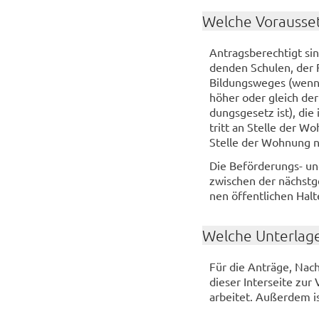
Wel­che Vor­aus­set
An­trags­be­rech­tigt si
den­den Schu­len, der Fö
Bil­dungs­we­ges (wenn 
höher oder gleich der M
dungs­ge­setz ist), die
tritt an Stel­le der Woh
Stel­le der Woh­nung na
Die Beförderungs-​ und 
zwi­schen der nächst­ge­
nen öf­fent­li­chen Hal­
Wel­che Un­ter­la­g
Für die An­trä­ge, Nach­
die­ser In­ter­sei­te zur
ar­bei­tet. Au­ßer­dem i