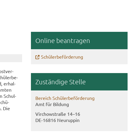
On­line be­an­tra­gen
Schü­ler­be­för­de­rung
st­ver­
hü­ler­be­
Zu­stän­di­ge Stel­le
 er­hal­
am­ten
en Schul­
Be­reich Schü­ler­be­för­de­rung
Schü­
Amt für Bil­dung
n. Die
Virch­ow­stra­ße 14–16
DE-​16816 Neu­rup­pin