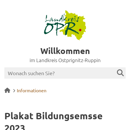
Willkommen
im Landkreis Ostprignitz-Ruppin
Informationen
Pla­kat Bil­dungs­ems­se
2023