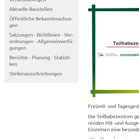
Ak­tu­el­le Bau­stel­len
Öf­fent­li­che Be­kannt­ma­chun­
gen
Sat­zun­gen - Richt­li­ni­en - Ver­
ord­nun­gen - All­ge­mein­ver­fü­
gun­gen
Be­rich­te - Pla­nung - Sta­tis­ti­
ken
Stel­len­aus­schrei­bun­gen
Freizeit-​ und Ta­ges­ge­s
Die Teil­ha­be­zen­tren g
ren­den Mit- und Aus­ge­s
Ein­zel­nen eine be­son­de