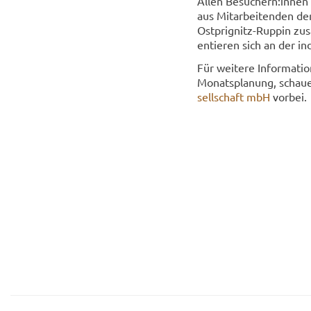
Allen Be­su­chern:innen s
aus Mit­ar­bei­ten­den de
Ostprignitz-​Ruppin zu­sa
en­tie­ren sich an der in­di­
Für wei­te­re In­for­ma­
Mo­nats­pla­nung, schau
sell­schaft mbH
vor­bei.