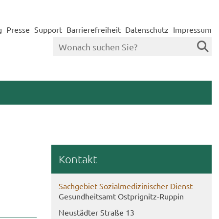
g
Presse
Support
Barrierefreiheit
Datenschutz
Impressum
Kon­takt
Sach­ge­biet So­zi­al­me­di­zi­ni­scher Dienst
Ge­sund­heits­amt Ostprignitz-​Ruppin
Neu­städ­ter Stra­ße 13