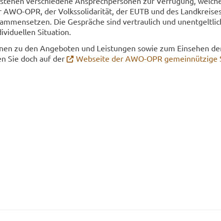
te­hen ver­schie­de­ne An­sprech­per­so­nen zur Ver­fü­gung, wel­che
r AWO-​OPR, der Volks­so­li­da­ri­tät, der EUTB und des Land­krei­se
m­men­set­zen. Die Ge­sprä­che sind ver­trau­lich und un­ent­gelt­lich
vi­du­el­len Si­tua­ti­on.
tio­nen zu den An­ge­bo­ten und Leis­tun­gen sowie zum Ein­se­hen de
­en Sie doch auf der
Web­sei­te der AWO-​OPR ge­mein­nüt­zi­ge So