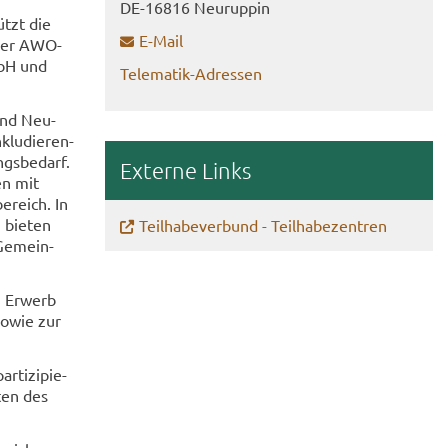
DE-​16816 Neu­rup­pin
ützt die
E-​Mail
­ger AWO-​
 mbH und
Telematik-​Adressen
 und Neu­
­klu­die­ren­
gs­be­darf.
Ex­ter­ne Links
ten mit
e­reich. In
, bie­ten
Teil­ha­be­ver­bund - Teil­ha­be­zen­tren
 Ge­mein­
m Er­werb
 sowie zur
­ti­zi­pie­
­ten des