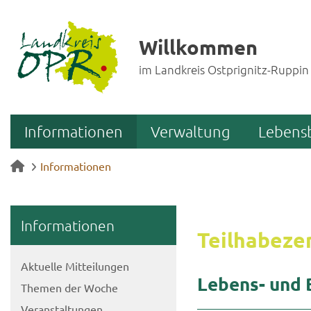
Willkommen
im Landkreis Ostprignitz-Ruppin
Informationen
Verwaltung
Lebens
Informationen
In­for­ma­tio­nen
Teil­ha­be­ze
Ak­tu­el­le Mit­tei­lun­gen
Lebens-​ und B
The­men der Woche
Ver­an­stal­tun­gen