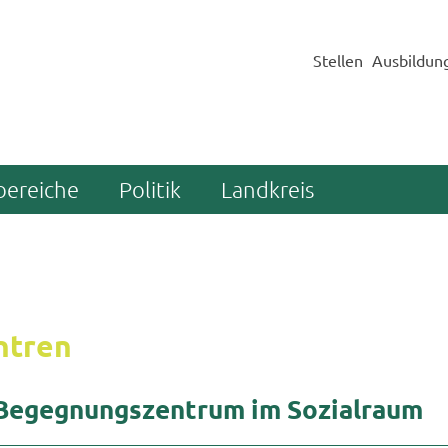
Stellen
Ausbildun
bereiche
Politik
Landkreis
n­tren
e­geg­nungs­zen­trum im So­zi­al­raum