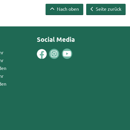
Nach oben
Seite zurück
Social Media
hr
hr
den
hr
den