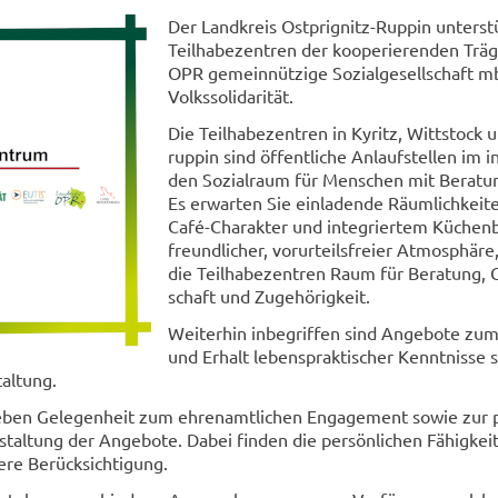
Der Land­kreis Ostprignitz-​Ruppin un­ter­st
Teil­ha­be­zen­tren der ko­ope­rie­ren­den Trä
OPR ge­mein­nüt­zi­ge So­zi­al­ge­sell­schaft
Volks­so­li­da­ri­tät.
Die Teil­ha­be­zen­tren in Ky­ritz, Witt­stock
rup­pin sind öf­fent­li­che An­lauf­stel­len im in
den So­zi­al­raum für Men­schen mit Be­ra­tun
Es er­war­ten Sie ein­la­den­de Räum­lich­kei­
Café-​Charakter und in­te­grier­tem Kü­chen­b
freund­li­cher, vor­ur­teils­frei­er At­mo­sphä­re
die Teil­ha­be­zen­tren Raum für Be­ra­tung,
schaft und Zu­ge­hö­rig­keit.
Wei­ter­hin in­be­grif­fen sind An­ge­bo­te zu
und Er­halt le­bens­prak­ti­scher Kennt­nis­se
tal­tung.
eben Ge­le­gen­heit zum eh­ren­amt­li­chen En­ga­ge­ment sowie zur par
tal­tung der An­ge­bo­te. Dabei fin­den die per­sön­li­chen Fä­hig­kei
­re Be­rück­sich­ti­gung.