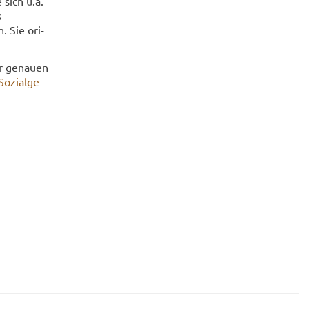
 sich u.a.
s
. Sie ori­
r ge­nau­en
­zi­al­ge­