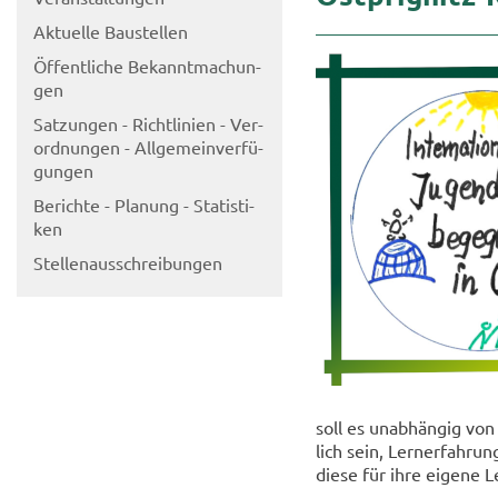
Ak­tu­el­le Bau­stel­len
Öf­fent­li­che Be­kannt­ma­chun­
gen
Sat­zun­gen - Richt­li­ni­en - Ver­
ord­nun­gen - All­ge­mein­ver­fü­
gun­gen
Be­rich­te - Pla­nung - Sta­tis­ti­
ken
Stel­len­aus­schrei­bun­gen
soll es un­ab­hän­gig von
lich sein, Lern­er­fah­r
diese für ihre ei­ge­ne L