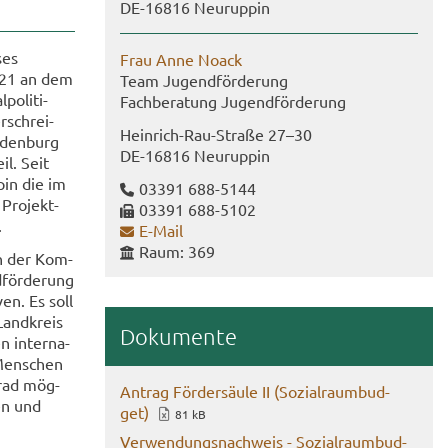
DE-​16816 Neu­rup­pin
ses
Frau Anne Noack
021 an dem
Team Ju­gend­för­de­rung
o­li­ti­
Fach­be­ra­tung Ju­gend­för­de­rung
r­schrei­
Heinrich-​​Rau-​Straße 27–30
n­den­burg
DE-​16816 Neu­rup­pin
il. Seit
pin die im
03391 688-​5144
 Pro­jekt­
03391 688-​5102
.
E-​Mail
Raum: 369
nen der Kom­
­för­de­rung
ven. Es soll
Land­kreis
Do­ku­men­te
n in­ter­na­
 Men­schen
­grad mög­
An­trag För­der­säu­le II (So­zi­al­raum­bud­
hen und
get)
81 kB
Ver­wen­dungs­nach­weis - So­zi­al­raum­bud­