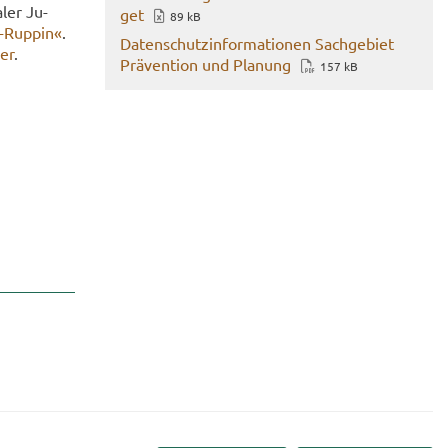
­ler Ju­
get
89 kB
z-​Ruppin«
.
Da­ten­schutz­in­for­ma­tio­nen Sach­ge­biet
ier
.
Prä­ven­ti­on und Pla­nung
157 kB