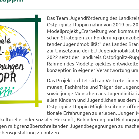
Das Team Ju­gend­för­de­rung des Land­krei­
Ostprignitz-​Ruppin nahm von 2019 bis 2
Mo­dell­pro­jekt „Er­ar­bei­tung von kom­mu­nal­p
schen Stra­te­gien zur För­de­rung grenz­übe
ten­der Jug­end­mo­bi­li­tät“ des Lan­des Bra
zur Um­set­zung der EU-​Jugendmobilität te
2022 setzt der Land­kreis Ostprignitz-​Rup
Rah­men des Mo­dell­pro­jek­tes ent­wi­ckel­te
kon­zep­ti­on in ei­ge­ner Ver­ant­wor­tung um
Das Pro­jekt rich­tet sich an Ver­tre­ter:in
mu­nen, Fach­kräf­te und Trä­ger der Ju­gend
sowie junge Men­schen aus Ju­gend­in­itia­ti­
allen Kin­dern und Ju­gend­li­chen aus dem 
Ostprignitz-​Ruppin Mög­lich­kei­ten er­öff­ne
tio­na­le Er­fah­run­gen zu er­le­ben. Jun­gen
 kul­tu­rel­ler oder so­zia­ler Her­kunft, Be­hin­de­rung und Bil­dungs
un­gen mit grenz­über­schrei­ten­den Ju­gend­be­geg­nun­gen zu ma­c
e­bens­ge­stal­tung zu nut­zen.