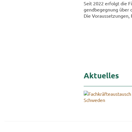
Seit 2022 er­folgt die Fi­
gend­be­geg­nung über 
Die Vor­aus­set­zun­gen, 
Ak­tu­el­les