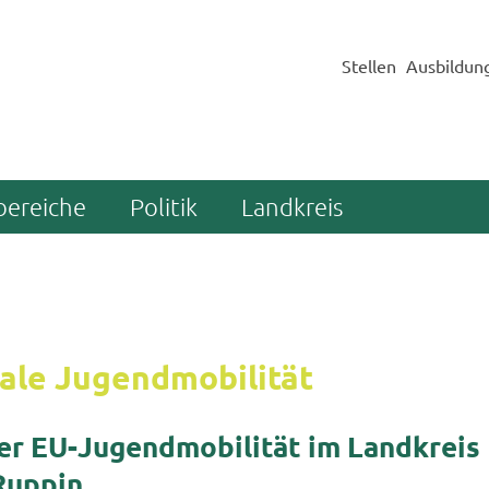
Stellen
Ausbildun
bereiche
Politik
Landkreis
na­le Jug­end­mo­bi­li­tät
er EU-​Jugendmobilität im Land­kreis
​Ruppin