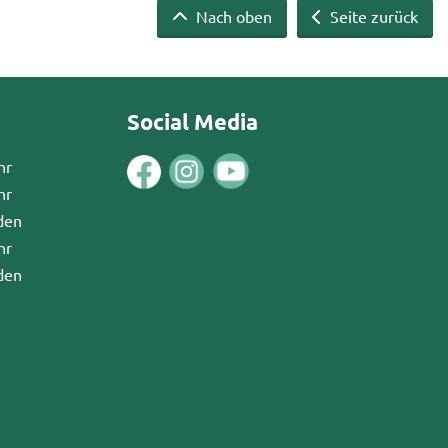
Nach oben
Seite zurück
Social Media
hr
hr
den
hr
den