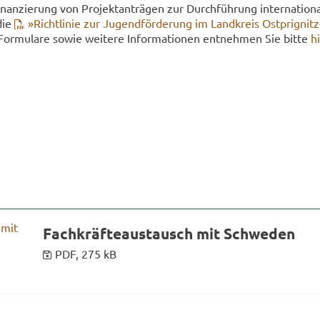
nan­zie­rung von Pro­jekt­an­trä­gen zur Durch­füh­rung in­ter­na­tio­na
die
»Richt­li­nie zur Ju­gend­för­de­rung im Land­kreis Ostprignit
For­mu­la­re sowie wei­te­re In­for­ma­tio­nen ent­neh­men Sie bitte
h
Fach­kräf­teaus­tausch mit Schwe­den
PDF, 275 kB