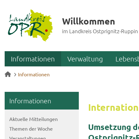
Willkommen
im Landkreis Ostprignitz-Ruppin
Informationen
Verwaltung
Lebens
Informationen
In­for­ma­tio­nen
In­ter­na­tio­
Ak­tu­el­le Mit­tei­lun­gen
Um­set­zung d
The­men der Woche
Ostprignitz-
Ver­an­stal­tun­gen