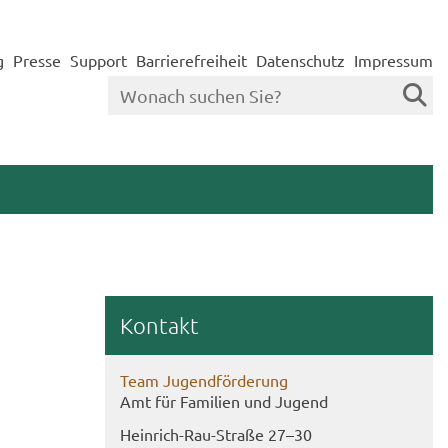
g
Presse
Support
Barrierefreiheit
Datenschutz
Impressum
Kon­takt
Team Ju­gend­för­de­rung
Amt für Fa­mi­li­en und Ju­gend
Heinrich-​Rau-Straße 27–30