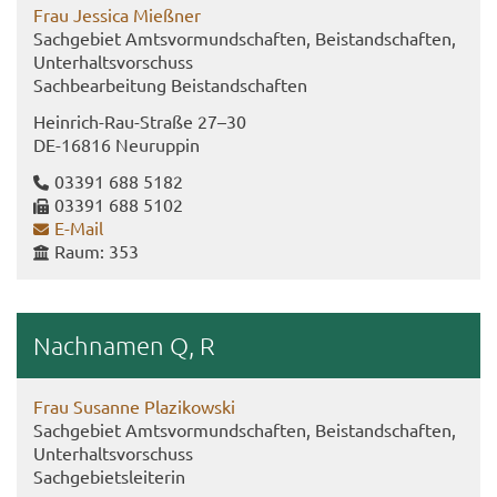
Frau Jes­si­ca Mieß­ner
Sach­ge­biet Amts­vor­mund­schaf­ten, Bei­stand­schaf­ten,
Un­ter­halts­vor­schuss
Sach­be­ar­bei­tung Bei­stand­schaf­ten
Heinrich-​Rau-Straße 27–30
DE-​16816 Neu­rup­pin
03391 688 5182
03391 688 5102
E-​Mail
Raum: 353
Nach­na­men Q, R
Frau Su­san­ne Plazi­kow­ski
Sach­ge­biet Amts­vor­mund­schaf­ten, Bei­stand­schaf­ten,
Un­ter­halts­vor­schuss
Sach­ge­biets­lei­te­rin