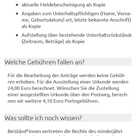
ak­tu­el­le Mel­de­be­schei­ni­gung als Kopie
An­ga­ben zum Un­ter­halts­pflich­ti­gen (Name, Vor­na­
me, Ge­burts­da­tum/-ort, letz­te be­kann­te An­schrift)
als Kopie
Auf­stel­lung über be­stehen­de Un­ter­halts­rück­stän­de
(Zeit­raum, Be­trä­ge) als Kopie
Wel­che Ge­büh­ren fal­len an?
Für die Be­ar­bei­tung der An­trä­ge wer­den keine Ge­büh­
ren er­ho­ben. Für die Aus­stel­lung einer Ur­kun­de wer­den
24,00 Euro be­rech­net. Wün­schen Sie die Zu­stel­lung
einer aus­ge­stell­ten Ur­kun­de über den Post­weg, be­rech­
nen wir wei­te­re 4,10 Euro Por­to­ge­büh­ren.
Was soll­te ich noch wis­sen?
Bei­ständ*innen ver­tre­ten die Rech­te des min­der­jäh­ri­