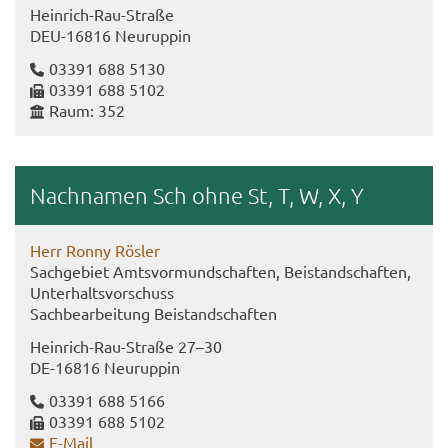
Heinrich-​Rau-Straße
DEU-​16816 Neu­rup­pin
03391 688 5130
03391 688 5102
Raum: 352
Nach­na­men Sch ohne St, T, W, X, Y
Herr Ronny Rös­ler
Sach­ge­biet Amts­vor­mund­schaf­ten, Bei­stand­schaf­ten,
Un­ter­halts­vor­schuss
Sach­be­ar­bei­tung Bei­stand­schaf­ten
Heinrich-​Rau-Straße 27–30
DE-​16816 Neu­rup­pin
03391 688 5166
03391 688 5102
E-​Mail