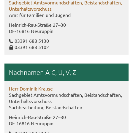
Sach­ge­biet Amts­vor­mund­schaf­ten, Bei­stand­schaf­ten,
Un­ter­halts­vor­schuss
Amt für Fa­mi­li­en und Ju­gend
Heinrich-​Rau-Straße 27–30
DE-​16816 Neu­rup­pin
03391 688 5130
03391 688 5102
Nach­na­men A-C, U, V, Z
Herr Do­mi­nik Krau­se
Sach­ge­biet Amts­vor­mund­schaf­ten, Bei­stand­schaf­ten,
Un­ter­halts­vor­schuss
Sach­be­ar­bei­tung Bei­stand­schaf­ten
Heinrich-​Rau-Straße 27–30
DE-​16816 Neu­rup­pin