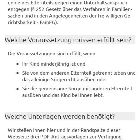
gen eines El­tern­teils gegen einen Un­ter­halts­an­spruch
ent­ge­gen (§ 252 Ge­setz über das Ver­fah­ren in Fa­mi­li­en­
sa­chen und in den An­ge­le­gen­hei­ten der frei­wil­li­gen Ge­
richts­bar­keit - FamFG).
Wel­che Vor­aus­set­zung müs­sen er­füllt sein?
Die Vor­aus­set­zun­gen sind er­füllt, wenn
Ihr Kind min­der­jäh­rig ist und
Sie von dem an­de­ren El­tern­teil ge­trennt leben und
das al­lei­ni­ge Sor­ge­recht aus­üben oder
Sie die ge­mein­sa­me Sorge mit an­de­ren El­tern­teil
aus­üben und das Kind bei Ihnen lebt.
Wel­che Un­ter­la­gen wer­den be­nö­tigt?
Wir stel­len Ihnen hier und in der Rand­spal­te die­ser
Web­sei­te drei PDF-​Antragsvorlagen zur Ver­fü­gung.