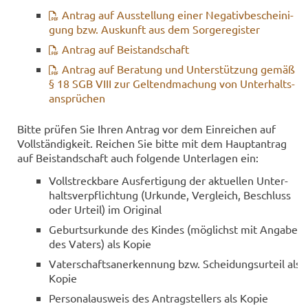
An­trag auf Aus­stel­lung einer Ne­ga­tiv­be­schei­ni­
gung bzw. Aus­kunft aus dem Sor­ge­re­gis­ter
An­trag auf Bei­stand­schaft
An­trag auf Be­ra­tung und Un­ter­stüt­zung gemäß
§ 18 SGB VIII zur Gel­tend­ma­chung von Un­ter­halts­
an­sprü­chen
Bitte prü­fen Sie Ihren An­trag vor dem Ein­rei­chen auf
Voll­stän­dig­keit. Rei­chen Sie bitte mit dem Haupt­an­trag
auf Bei­stand­schaft auch fol­gen­de Un­ter­la­gen ein:
Voll­streck­ba­re Aus­fer­ti­gung der ak­tu­el­len Un­ter­
halts­ver­pflich­tung (Ur­kun­de, Ver­gleich, Be­schluss
oder Ur­teil) im Ori­gi­nal
Ge­burts­ur­kun­de des Kin­des (mög­lichst mit An­ga­be
des Va­ters) als Kopie
Va­ter­schafts­an­er­ken­nung bzw. Schei­dungs­ur­teil als
Kopie
Per­so­nal­aus­weis des An­trag­stel­lers als Kopie