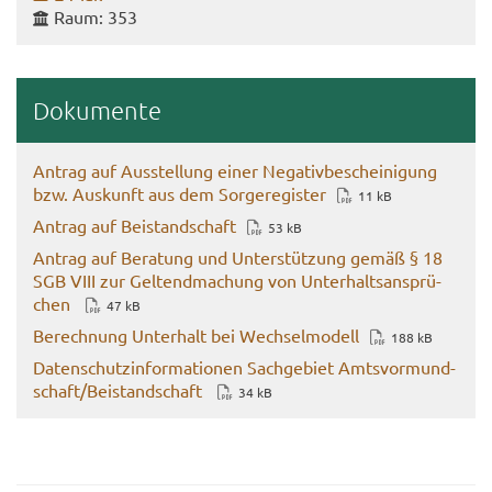
Raum: 353
Do­ku­men­te
An­trag auf Aus­stel­lung einer Ne­ga­tiv­be­schei­ni­gung
bzw. Aus­kunft aus dem Sor­ge­re­gis­ter
11 kB
An­trag auf Bei­stand­schaft
53 kB
An­trag auf Be­ra­tung und Un­ter­stüt­zung gemäß § 18
SGB VIII zur Gel­tend­ma­chung von Un­ter­halts­an­sprü­
chen
47 kB
Be­rech­nung Un­ter­halt bei Wech­sel­mo­dell
188 kB
Da­ten­schutz­in­for­ma­tio­nen Sach­ge­biet Amts­vor­mund­
schaft/Bei­stand­schaft
34 kB