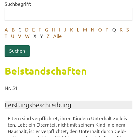
Suchbegriff:
A
B
C
D
E
F
G
H
I
J
K
L
M
N
O
P
Q
R
S
T
U
V
W
X
Y
Z
Alle
Bei­stand­schaf­ten
Nr. 51
Leis­tungs­be­schrei­bung
El­tern sind ver­pflich­tet, ihren Kin­dern Un­ter­halt zu leis­
ten. Lebt ein El­tern­teil nicht mit sei­nem Kind in einem
Haus­halt, ist er ver­pflich­tet, den Un­ter­halt durch Geld­