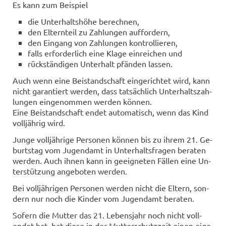
Es kann zum Bei­spiel
die Un­ter­halts­hö­he be­rech­nen,
den El­tern­teil zu Zah­lun­gen auf­for­dern,
den Ein­gang von Zah­lun­gen kon­trol­lie­ren,
falls er­for­der­lich eine Klage ein­rei­chen und
rück­stän­di­gen Un­ter­halt pfän­den las­sen.
Auch wenn eine Bei­stand­schaft ein­ge­rich­tet wird, kann
nicht ga­ran­tiert wer­den, dass tat­säch­lich Un­ter­halts­zah­
lun­gen ein­ge­nom­men wer­den kön­nen.
Eine Bei­stand­schaft endet au­to­ma­tisch, wenn das Kind
voll­jäh­rig wird.
Junge voll­jäh­ri­ge Per­so­nen kön­nen bis zu ihrem 21. Ge­
burts­tag vom Ju­gend­amt in Un­ter­halts­fra­gen be­ra­ten
wer­den. Auch ihnen kann in ge­eig­ne­ten Fäl­len eine Un­
ter­stüt­zung an­ge­bo­ten wer­den.
Bei voll­jäh­ri­gen Per­so­nen wer­den nicht die El­tern, son­
dern nur noch die Kin­der vom Ju­gend­amt be­ra­ten.
So­fern die Mut­ter das 21. Le­bens­jahr noch nicht voll­
endet hat, hat diese in der Mut­ter­schutz­zeit einen ei­ge­