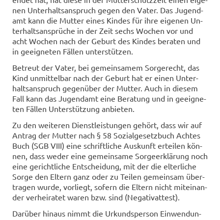
nen Un­ter­halts­an­spruch gegen den Vater. Das Ju­gend­
amt kann die Mut­ter eines Kin­des für ihre ei­ge­nen Un­
ter­halts­an­sprü­che in der Zeit sechs Wo­chen vor und
acht Wo­chen nach der Ge­burt des Kin­des be­ra­ten und
in ge­eig­ne­ten Fäl­len un­ter­stüt­zen.
Be­treut der Vater, bei ge­mein­sa­mem Sor­ge­recht, das
Kind un­mit­tel­bar nach der Ge­burt hat er einen Un­ter­
halts­an­spruch ge­gen­über der Mut­ter. Auch in die­sem
Fall kann das Ju­gend­amt eine Be­ra­tung und in ge­eig­ne­
ten Fäl­len Un­ter­stüt­zung an­bie­ten.
Zu den wei­te­ren Dienst­leis­tun­gen ge­hört, dass wir auf
An­trag der Mut­ter nach § 58 So­zi­al­ge­setz­buch Ach­tes
Buch (SGB VIII) eine schrift­li­che Aus­kunft er­tei­len kön­
nen, dass weder eine ge­mein­sa­me Sor­ge­er­klä­rung noch
eine ge­richt­li­che Ent­schei­dung, mit der die el­ter­li­che
Sorge den El­tern ganz oder zu Tei­len ge­mein­sam über­
tra­gen wurde, vor­liegt, so­fern die El­tern nicht mit­ein­an­
der ver­hei­ra­tet waren bzw. sind (Ne­ga­tivat­test).
Dar­über hin­aus nimmt die Ur­kunds­per­son Ein­wen­dun­