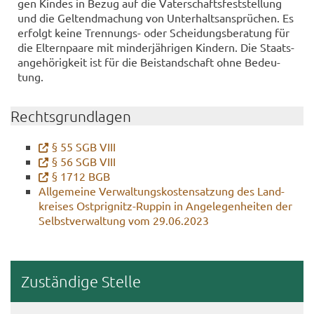
gen Kin­des in Bezug auf die Va­ter­schafts­fest­stel­lung
und die Gel­tend­ma­chung von Un­ter­halts­an­sprü­chen. Es
er­folgt keine Trennungs-​ oder Schei­dungs­be­ra­tung für
die El­tern­paa­re mit min­der­jäh­ri­gen Kin­dern. Die Staats­
an­ge­hö­rig­keit ist für die Bei­stand­schaft ohne Be­deu­
tung.
Rechts­grund­la­gen
§ 55 SGB VIII
§ 56 SGB VIII
§ 1712 BGB
All­ge­mei­ne Ver­wal­tungs­kos­ten­sat­zung des Land­
krei­ses Ostprignitz-​Ruppin in An­ge­le­gen­hei­ten der
Selbst­ver­wal­tung vom 29.06.2023
Zu­stän­di­ge Stel­le