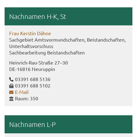
Nach­na­men H-K, St
Frau Kers­tin Dähne
Sach­ge­biet Amts­vor­mund­schaf­ten, Bei­stand­schaf­ten,
Un­ter­halts­vor­schuss
Sach­be­ar­bei­tung Bei­stand­schaf­ten
Heinrich-​Rau-Straße 27–30
DE-​16816 Neu­rup­pin
03391 688 5136
03391 688 5102
E-​Mail
Raum: 350
Nach­na­men L-P