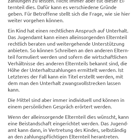
zah­lun­gen zu leis­ten. Nicht immer aber tut die­ser El­
tern­teil dies. Dafür kann es ver­schie­de­ne Grün­de
geben. Für Be­trof­fe­ne stellt sich die Frage, wie sie hier
wei­ter vor­ge­hen kön­nen.
Ein Kind hat einen recht­li­chen An­spruch auf Un­ter­halt.
Das Ju­gend­amt kann einen al­lein­sor­gen­den El­tern­teil
recht­lich be­ra­ten und wei­ter­ge­hen­de Un­ter­stüt­zung
an­bie­ten. So kön­nen Schrei­ben an den an­de­ren El­tern­
teil for­mu­liert wer­den und so­fern die wirt­schaft­li­chen
Ver­hält­nis­se des an­de­ren El­tern­teils be­kannt sind, die
Höhe der Un­ter­halts­zah­lun­gen er­mit­telt wer­den. Ist
Letz­te­res der Fall kann ein Titel er­stellt wer­den, mit
dem man den Un­ter­halt zwangs­voll­stre­cken las­sen
kann.
Die Mit­tel sind aber immer in­di­vi­du­ell und kön­nen in
einem per­sön­li­chen Ge­spräch er­ör­tert wer­den.
Wenn der al­lein­sor­gen­de El­tern­teil dies wünscht, kann
eine Bei­stand­schaft ein­ge­rich­tet wer­den. Das Ju­gend­
amt kann dann, in Ver­tre­tung des Kin­des, selb­stän­dig
an den zah­lungs­pflich­ti­gen El­tern­teil her­an­tre­ten.