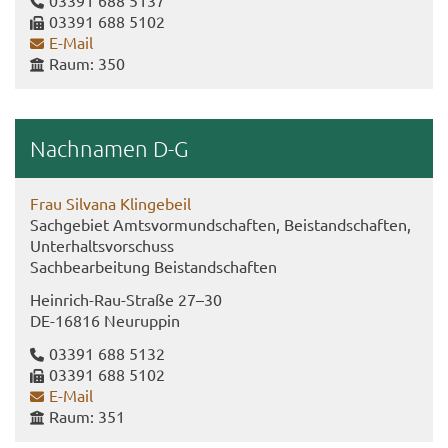
03391 688 5137
03391 688 5102
E-​Mail
Raum: 350
Nach­na­men D-G
Frau Sil­va­na Klin­ge­beil
Sach­ge­biet Amts­vor­mund­schaf­ten, Bei­stand­schaf­ten,
Un­ter­halts­vor­schuss
Sach­be­ar­bei­tung Bei­stand­schaf­ten
Heinrich-​Rau-Straße 27–30
DE-​16816 Neu­rup­pin
03391 688 5132
03391 688 5102
E-​Mail
Raum: 351