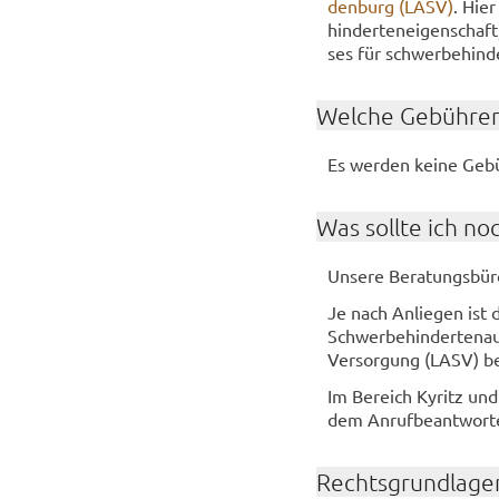
den­burg (LASV)
. Hier
hin­der­ten­ei­gen­scha
ses für schwer­be­hin­
Wel­che Ge­büh­ren
Es wer­den keine Ge­bü
Was soll­te ich no
Un­se­re Be­ra­tungs­bü­
Je nach An­lie­gen ist d
Schwer­be­hin­der­ten­au
Ver­sor­gung (LASV) be
Im Be­reich Ky­ritz und
dem An­ruf­be­ant­wor­te
Rechts­grund­la­ge