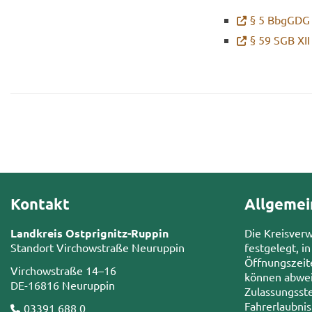
§ 5 Bb­gGDG
§ 59 SGB XII
Kontakt
Allgemei
Landkreis Ostprignitz-Ruppin
Die Kreisver
Standort Virchowstraße Neuruppin
festgelegt, in
Öffnungszeit
Virchowstraße 14–16
können abwei
DE-16816 Neuruppin
Zulassungsste
Fahrerlaubni
03391 688 0