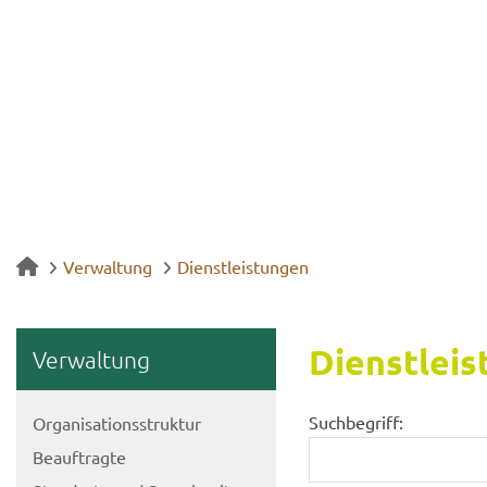
Verwaltung
Dienstleistungen
Dienst­leis
Ver­wal­tung
Suchbegriff:
Or­ga­ni­sa­ti­ons­struk­tur
Be­auf­trag­te