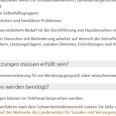
g
n Selbst­hil­fe­grup­pen
­li­chen und fa­mi­liä­ren Pro­ble­men
r­sön­li­chem Be­darf ist die Durch­füh­rung von Haus­be­su­chen mö
 für Men­schen mit Be­hin­de­rung ar­bei­tet auf Wunsch der be­trof­f
rn, Leis­tungs­trä­gern, so­zia­len Diens­ten, Ein­rich­tun­gen und Ve
­zun­gen müs­sen er­füllt sein?
r­min­ver­ein­ba­rung für ein Be­ra­tungs­ge­spräch wäre wün­schens­w
en wer­den be­nö­tigt?
­la­gen kön­nen im Te­le­fo­nat be­spro­chen wer­den.
­ver­fah­ren nach dem Schwer­be­hin­der­ten­recht nut­zen Sie bitte 
e auf der Web­sei­te des Lan­des­am­tes für So­zia­les und Ver­sor­gun