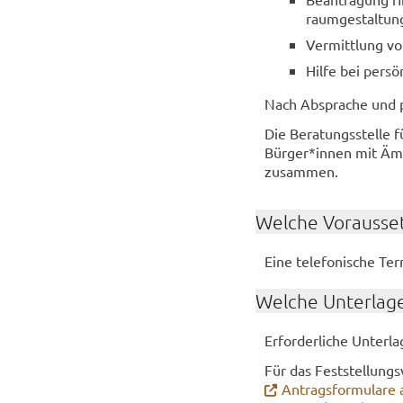
raum­ge­stal­tun
Ver­mitt­lung vo
Hilfe bei per­sön
Nach Ab­spra­che und pe
Die Be­ra­tungs­stel­le
Bür­ger*innen mit Äm­te
zu­sam­men.
Wel­che Vor­aus­set
Eine te­le­fo­ni­sche Te
Wel­che Un­ter­la­g
Er­for­der­li­che Un­ter
Für das Fest­stel­lungs
An­trags­for­mu­la­r