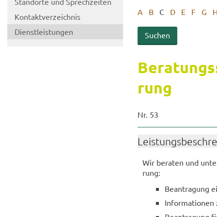
Stand­or­te und Sprech­zei­ten
A
B
C
D
E
F
G
Kon­takt­ver­zeich­nis
Dienst­leis­tun­gen
Be­ra­tungs
rung
Nr. 53
Leis­tungs­be­schr
Wir be­ra­ten und un­te
rung:
Be­an­tra­gung e
In­for­ma­tio­nen
Be­an­tra­gung fi