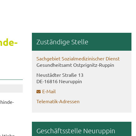
n­de­
Zu­stän­di­ge Stel­le
Sach­ge­biet So­zi­al­me­di­zi­ni­scher Dienst
Ge­sund­heits­amt Ostprignitz-​Ruppin
Neu­städ­ter Stra­ße 13
DE-​16816 Neu­rup­pin
E-​Mail
Telematik-​Adressen
­hin­de­
Ge­schäfts­stel­le Neu­rup­pin
­te Wohn­