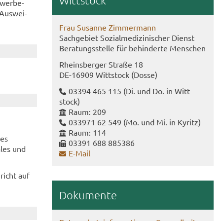
Witt­stock
hwer­be­
 Aus­wei­
Frau Su­san­ne Zim­mer­mann
Sach­ge­biet So­zi­al­me­di­zi­ni­scher Dienst
Be­ra­tungs­stel­le für be­hin­der­te Men­schen
Rheins­ber­ger Stra­ße 18
DE-​16909 Witt­stock (Dosse)
03394 465 115
(Di. und Do. in Witt­
stock)
Raum: 209
033971 62 549
(Mo. und Mi. in Ky­ritz)
Raum: 114
nes
03391 688 885386
a­les und
E-​Mail
­richt auf
Do­ku­men­te