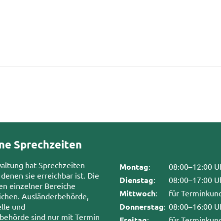
ne Sprechzeiten
waltung hat Sprechzeiten
Montag
:
08:00–12:00 U
 denen sie erreichbar ist. Die
Dienstag
:
08:00–17:00 U
en einzelner Bereiche
Mittwoch
:
für Terminkun
chen. Ausländerbehörde,
lle und
Donnerstag
:
08:00–16:00 U
sbehörde sind nur mit Termin
Freitag
:
für Terminkun