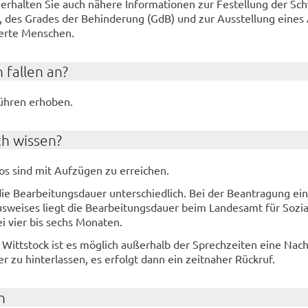
 er­hal­ten Sie auch nä­he­re In­for­ma­tio­nen zur Festel­lung der Sc
ft, des Gra­des der Be­hin­de­rung (GdB) und zur Aus­stel­lung eines
der­te Men­schen.
 fal­len an?
h­ren er­ho­ben.
ch wis­sen?
ros sind mit Auf­zü­gen zu er­rei­chen.
ie Be­ar­bei­tungs­dau­er un­ter­schied­lich. Bei der Be­an­tra­gung ei
s­wei­ses liegt die Be­ar­bei­tungs­dau­er beim Lan­des­amt für So­zi
i vier bis sechs Mo­na­ten.
 Witt­stock ist es mög­lich au­ßer­halb der Sprech­zei­ten eine Nach
r zu hin­ter­las­sen, es er­folgt dann ein zeit­na­her Rück­ruf.
n