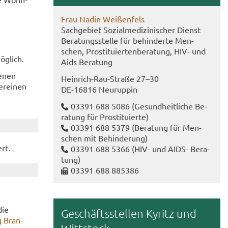
Frau Nadin Wei­ßen­fels
Sach­ge­biet So­zi­al­me­di­zi­ni­scher Dienst
Be­ra­tungs­stel­le für be­hin­der­te Men­
schen, Pro­sti­tu­ier­ten­be­ra­tung, HIV- und
g­lich.
Aids Be­ra­tung
e­nen
Heinrich-​Rau-Straße 27–30
r­ei­nen
DE-​16816 Neu­rup­pin
03391 688 5086
(Ge­sund­heit­li­che Be­
ra­tung für Pro­sti­tu­ier­te)
03391 688 5379
(Be­ra­tung für Men­
schen mit Be­hin­de­rung)
ert.
03391 688 5366
(HIV- und AIDS- Be­ra­
tung)
03391 688 885386
die
Ge­schäfts­stel­len Ky­ritz und
g Bran­