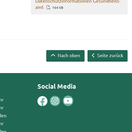
Da­ten­schutz­in­for­ma­tio­nen Ge­sund­heits­
amt
164 kB
Nach oben
Seite zurück
Social Media
hr
hr
den
hr
den