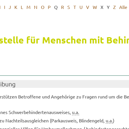
H
I
J
K
L
M
N
O
P
Q
R
S
T
U
V
W
X
Y
Z
Alle
­stel­le für Men­schen mit Be­hi
ei­bung
r­stüt­zen Be­trof­fe­ne und An­ge­hö­ri­ge zu Fra­gen rund um die Be
ines Schwer­be­hin­der­ten­aus­wei­ses,
u.a.
 zu Nach­teils­aus­glei­chen (Park­aus­weis, Blin­den­geld,
u.a.
)
­nan­zi­el­ler Hil­fen für Um­bau­maß­nah­men / be­hin­der­ten­ge­rech