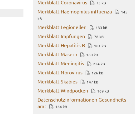
Merk­blatt Co­ro­na­vi­rus
73 kB
Merk­blatt Ha­emo­phi­lus in­flu­en­za
145
kB
Merk­blatt Le­gio­nel­len
133 kB
Merk­blatt Imp­fun­gen
78 kB
Merk­blatt He­pa­ti­tis B
161 kB
Merk­blatt Ma­sern
160 kB
Merk­blatt Me­nin­gi­tis
224 kB
Merk­blatt No­ro­vi­rus
126 kB
Merk­blatt Ska­bies
147 kB
Merk­blatt Wind­po­cken
169 kB
Da­ten­schutz­in­for­ma­tio­nen Ge­sund­heits­
amt
164 kB