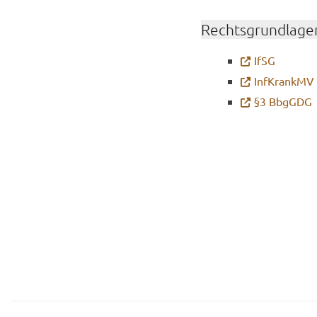
Rechts­grund­la­ge
IfSG
Inf­KrankMV
§3 Bb­gGDG