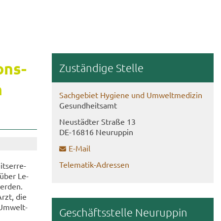
ons­
Zu­stän­di­ge Stel­le
n
Sach­ge­biet Hy­gie­ne und Um­welt­me­di­zin
Ge­sund­heits­amt
Neu­städ­ter Stra­ße 13
DE-​16816 Neu­rup­pin
E-​Mail
Telematik-​Adressen
ts­er­re­
 über Le­
wer­den.
Arzt, die
 Um­welt­
Ge­schäfts­stel­le Neu­rup­pin