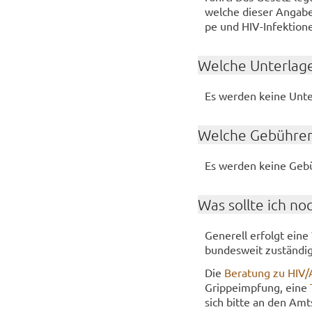
wel­che die­ser An­ga­b
pe und HIV-​Infektionen
Wel­che Un­ter­la­g
Es wer­den keine Un­ter
Wel­che Ge­büh­ren
Es wer­den keine Ge­bü
Was soll­te ich no
Ge­ne­rell er­folgt ein
bun­des­weit zu­stän­di
Die
Be­ra­tung zu HIV
Grip­pe­imp­fung, eine
sich bitte an den Amts-