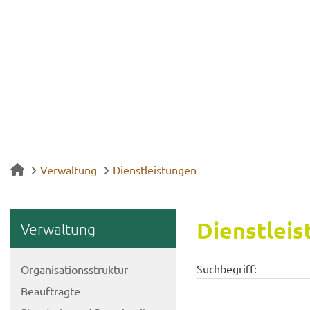
Verwaltung
Dienstleistungen
Dienst­leis
Ver­wal­tung
Suchbegriff:
Or­ga­ni­sa­ti­ons­struk­tur
Be­auf­trag­te