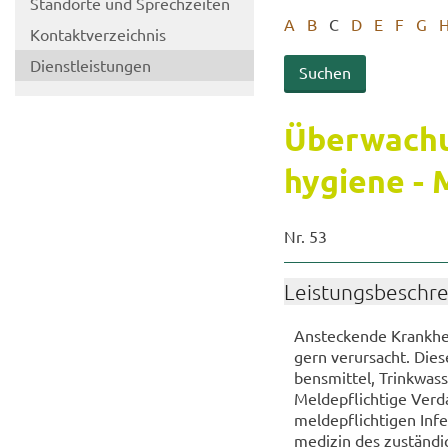
Stand­or­te und Sprech­zei­ten
A
B
C
D
E
F
G
Kon­takt­ver­zeich­nis
Dienst­leis­tun­gen
Über­wa­chu
hy­gie­ne - 
Nr. 53
Leis­tungs­be­schr
An­ste­cken­de Krank­hei
gern ver­ur­sacht. Die
bens­mit­tel, Trink­was­
Mel­de­pflich­ti­ge Ver
mel­de­pflich­ti­gen In­
me­di­zin des zu­stän­d