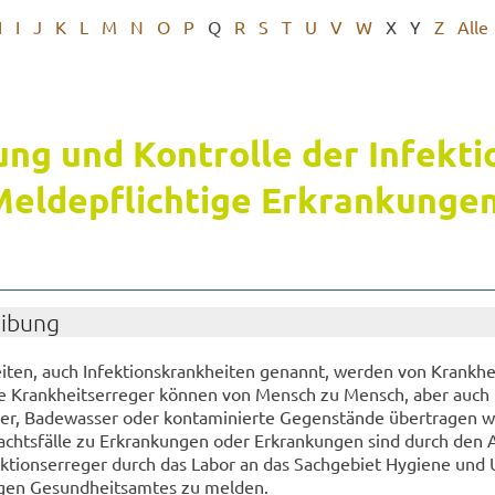
H
I
J
K
L
M
N
O
P
Q
R
S
T
U
V
W
X
Y
Z
Alle
ng und Kon­trol­le der In­fek­ti­
Mel­de­pflich­ti­ge Er­kran­kun­ge
ei­bung
­ten, auch In­fek­ti­ons­krank­hei­ten ge­nannt, wer­den von Krank­hei
se Krank­heits­er­re­ger kön­nen von Mensch zu Mensch, aber auch
ser, Ba­de­was­ser oder kon­ta­mi­nier­te Ge­gen­stän­de über­tra­gen 
­dachts­fäl­le zu Er­kran­kun­gen oder Er­kran­kun­gen sind durch den 
fek­ti­ons­er­re­ger durch das Labor an das Sach­ge­biet Hy­gie­ne und
i­gen Ge­sund­heits­am­tes zu mel­den.