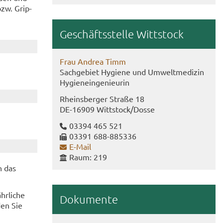
bzw. Grip­
Ge­schäfts­stel­le Witt­stock
Frau An­drea Timm
Sach­ge­biet Hy­gie­ne und Um­welt­me­di­zin
Hy­gie­ne­in­ge­nieu­rin
Rheins­ber­ger Stra­ße 18
DE-​16909 Witt­stock/Dosse
03394 465 521
03391 688-​885336
E-​Mail
Raum: 219
n das
hr­li­che
Do­ku­men­te
en Sie