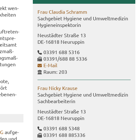
­rekt wen­
Frau Clau­dia Schramm
­hei­ten
Sach­ge­biet Hy­gie­ne und Um­welt­me­di­zin
Hy­gie­nein­spek­to­rin
f­tre­ten­
Neu­städ­ter Stra­ße 13
nt­spre­
DE-​16818 Neu­rup­pin
eits­amt
tz­maß­
03391 688 5316
ngs­maß­
03391/688 88 5336
­tun­gen
E-​Mail
Raum: 203
o­te,
hört
Frau Nicky Krau­se
­be­nen­
Sach­ge­biet Hy­gie­ne und Um­welt­me­di­zin
Sach­be­ar­bei­te­rin
Neu­städ­ter Stra­ße 13
DE-​16818 Neu­rup­pin
03391 688 5348
SG
auf­ge­
03391 688 885336
­den und