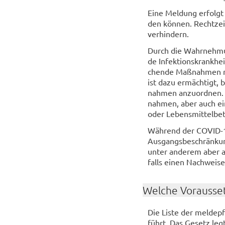
Eine Mel­dung er­folg
den kön­nen. Recht­zei­t
ver­hin­dern.
Durch die Wahr­neh­mung
de In­fek­ti­ons­krank­
chen­de Maß­nah­men re
ist dazu er­mäch­tigt, 
nah­men an­zu­ord­nen
nah­men, aber auch ein 
oder Le­bens­mit­tel­be­
Wäh­rend der COVID-​19
Aus­gangs­be­schrän­kun
unter an­de­rem aber au
falls einen Nach­wei­se
Wel­che Vor­aus­set
Die Liste der mel­de­pfl
führt. Das Ge­setz leg