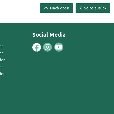
Nach oben
Seite zurück
Social Media
hr
hr
den
hr
den