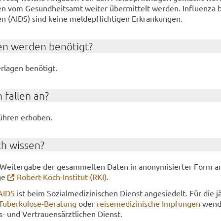
en vom Ge­sund­heits­amt wei­ter über­mit­telt wer­den. In­flu­en­za 
 (AIDS) sind keine mel­de­pflich­ti­gen Er­kran­kun­gen.
en wer­den be­nö­tigt?
­la­gen be­nö­tigt.
 fal­len an?
h­ren er­ho­ben.
ch wis­sen?
e Wei­ter­ga­be der ge­sam­mel­ten Daten in an­ony­mi­sier­ter Form a
­ge
Robert-​Koch-Institut (RKI)
.
/AIDS
ist beim So­zi­al­me­di­zi­ni­schen Dienst an­ge­sie­delt. Für die jä
Tuberkulose-​Beratung
oder
rei­se­me­di­zi­ni­sche Imp­fun­gen
wen­d
 und Ver­trau­ens­ärzt­li­chen Dienst.