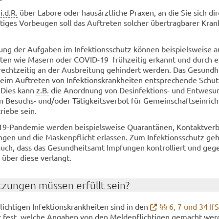
t
i.d.R.
über La­bo­re oder haus­ärzt­li­che Pra­xen, an die Sie sich di
i­ges Vor­beu­gen soll das Auf­tre­ten sol­cher über­trag­ba­rer Krank
 der Auf­ga­ben im In­fek­ti­ons­schutz kön­nen bei­spiels­wei­se au
hei­ten wie Ma­sern oder COVID-​19 früh­zei­tig er­kannt und durch e
cht­zei­tig an der Aus­brei­tung ge­hin­dert wer­den. Das Ge­sund­h
beim Auf­tre­ten von In­fek­ti­ons­krank­hei­ten ent­spre­chen­de Schu
. Dies kann
z.B.
die An­ord­nung von Desinfektions-​ und Ent­we­su
Besuchs-​ und/oder Tä­tig­keits­ver­bot für Ge­mein­schafts­ein­rich
trie­be sein.
-Pandemie wer­den bei­spiels­wei­se Qua­ran­tä­nen, Kon­takt­ver­b
­gen und die Mas­ken­pflicht er­las­sen. Zum In­fek­ti­ons­schutz ge­
ch, dass das Ge­sund­heits­amt Imp­fun­gen kon­trol­liert und ge­ge
 über diese ver­langt.
­zun­gen müs­sen er­füllt sein?
ich­ti­gen In­fek­ti­ons­krank­hei­ten sind in den
§§ 6, 7 und 34 If
t fest, wel­che An­ga­ben von den Mel­de­pflich­ti­gen ge­macht wer