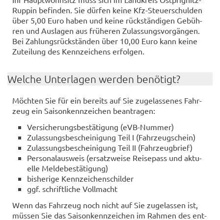
Ruppin be­fin­den. Sie dür­fen keine Kfz-​Steuerschulden
über 5,00 Euro haben und keine rück­stän­di­gen Ge­büh­
ren und Aus­la­gen aus frü­he­ren Zu­las­sungs­vor­gän­gen.
Bei Zah­lungs­rück­stän­den über 10,00 Euro kann keine
Zu­tei­lung des Kenn­zei­chens er­fol­gen.
Wel­che Un­ter­la­gen wer­den be­nö­tigt?
Möch­ten Sie für ein be­reits auf Sie zu­ge­las­se­nes Fahr­
zeug ein Sai­son­kenn­zei­chen be­an­tra­gen:
Ver­si­che­rungs­be­stä­ti­gung (eVB-​Nummer)
Zu­las­sungs­be­schei­ni­gung Teil I (Fahr­zeug­schein)
Zu­las­sungs­be­schei­ni­gung Teil II (Fahr­zeug­brief)
Per­so­nal­aus­weis (er­satz­wei­se Rei­se­pass und ak­tu­
el­le Mel­de­be­stä­ti­gung)
bis­he­ri­ge Kenn­zei­chen­schil­der
ggf. schrift­li­che Voll­macht
Wenn das Fahr­zeug noch nicht auf Sie zu­ge­las­sen ist,
müs­sen Sie das Sai­son­kenn­zei­chen im Rah­men des ent­