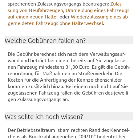
spre­chen­den Zu­las­sungs­vor­gangs be­an­tra­gen:
Zu­las­
sung von Neu­fahr­zeu­gen
,
Um­mel­dung eines Fahr­zeugs
auf einen neuen Hal­ter
oder
Wie­der­zu­las­sung eines ab­
ge­mel­de­ten Fahr­zeugs ohne Hal­ter­wech­sel
.
Wel­che Ge­büh­ren fal­len an?
Die Ge­bühr be­rech­net sich nach dem Ver­wal­tungs­auf­
wand und be­trägt bei einem be­reits auf Sie zu­ge­las­se­
nen Fahr­zeug min­des­tens 31,00 Euro. Es gilt die Ge­büh­
ren­ord­nung für Maß­nah­men im Stra­ßen­ver­kehr. Die
Kos­ten für die An­fer­ti­gung der Kenn­zei­chen­schil­der
kom­men zu­sätz­lich hinzu. Bei einem noch nicht auf Sie
zu­ge­las­se­nen Fahr­zeug fal­len die Ge­büh­ren des je­wei­li­
gen Zu­las­sungs­vor­gangs an.
Was soll­te ich noch wis­sen?
Der Be­triebs­zeit­raum ist am rech­ten Rand des Kenn­zei­
chens als Bruch­zahl an­ge­ge­ben. “04/10“ be­deu­tet bei­