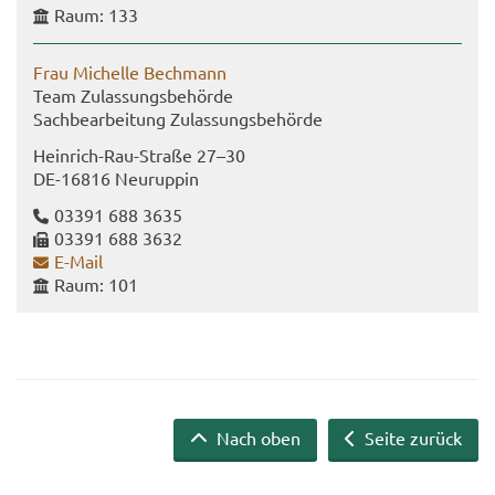
Raum: 133
Frau Mi­chel­le Bech­mann
Team Zu­las­sungs­be­hör­de
Sach­be­ar­bei­tung Zu­las­sungs­be­hör­de
Heinrich-​Rau-Straße 27–30
DE-​16816 Neu­rup­pin
03391 688 3635
03391 688 3632
E-​Mail
Raum: 101
Nach oben
Seite zurück