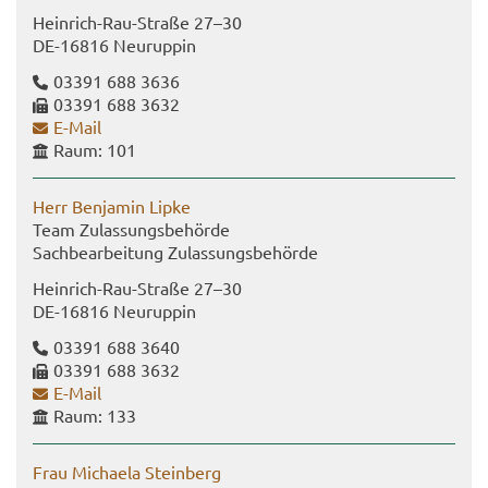
Heinrich-​Rau-Straße 27–30
DE-​16816 Neu­rup­pin
03391 688 3636
03391 688 3632
E-​Mail
Raum: 101
Herr Ben­ja­min Lipke
Team Zu­las­sungs­be­hör­de
Sach­be­ar­bei­tung Zu­las­sungs­be­hör­de
Heinrich-​Rau-Straße 27–30
DE-​16816 Neu­rup­pin
03391 688 3640
03391 688 3632
E-​Mail
Raum: 133
Frau Mi­chae­la Stein­berg