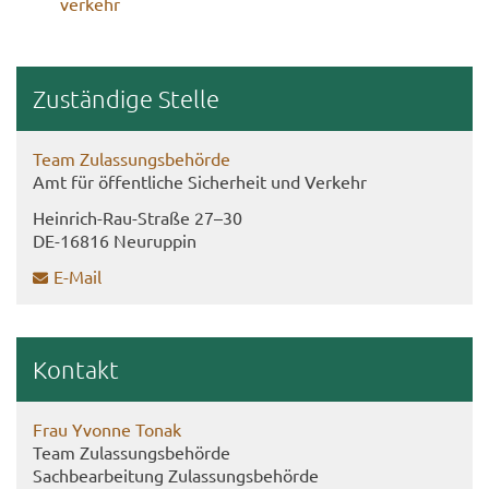
ver­kehr
Zu­stän­di­ge Stel­le
Team Zu­las­sungs­be­hör­de
Amt für öf­fent­li­che Si­cher­heit und Ver­kehr
Heinrich-​Rau-Straße 27–30
DE-​16816 Neu­rup­pin
E-​Mail
Kon­takt
Frau Yvonne Tonak
Team Zu­las­sungs­be­hör­de
Sach­be­ar­bei­tung Zu­las­sungs­be­hör­de