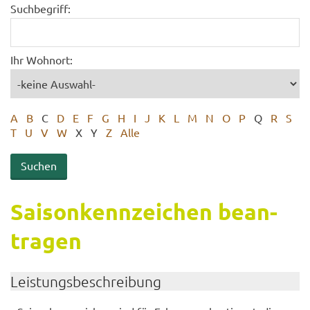
Suchbegriff:
Ihr Wohnort:
A
B
C
D
E
F
G
H
I
J
K
L
M
N
O
P
Q
R
S
T
U
V
W
X
Y
Z
Alle
Sai­son­kenn­zei­chen be­an­
tra­gen
Leis­tungs­be­schrei­bung