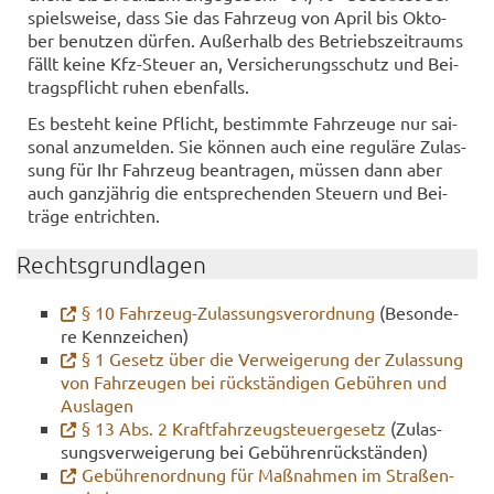
spiels­wei­se, dass Sie das Fahr­zeug von April bis Ok­to­
ber be­nut­zen dür­fen. Au­ßer­halb des Be­triebs­zeit­raums
fällt keine Kfz-​Steuer an, Ver­si­che­rungs­schutz und Bei­
trags­pflicht ruhen eben­falls.
Es be­steht keine Pflicht, be­stimm­te Fahr­zeu­ge nur sai­
so­nal an­zu­mel­den. Sie kön­nen auch eine re­gu­lä­re Zu­las­
sung für Ihr Fahr­zeug be­an­tra­gen, müs­sen dann aber
auch ganz­jäh­rig die ent­spre­chen­den Steu­ern und Bei­
trä­ge ent­rich­ten.
Rechts­grund­la­gen
§ 10 Fahrzeug-​Zulassungsverordnung
(Be­son­de­
re Kenn­zei­chen)
§ 1 Ge­setz über die Ver­wei­ge­rung der Zu­las­sung
von Fahr­zeu­gen bei rück­stän­di­gen Ge­büh­ren und
Aus­la­gen
§ 13 Abs. 2 Kraft­fahr­zeug­steu­er­ge­setz
(Zu­las­
sungs­ver­wei­ge­rung bei Ge­büh­ren­rück­stän­den)
Ge­büh­ren­ord­nung für Maß­nah­men im Stra­ßen­