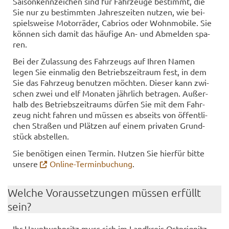
Sai­son­kenn­zei­chen sind für Fahr­zeu­ge be­stimmt, die
Sie nur zu be­stimm­ten Jah­res­zei­ten nut­zen, wie bei­
spiels­wei­se Mo­tor­rä­der, Ca­bri­os oder Wohn­mo­bi­le. Sie
kön­nen sich damit das häu­fi­ge An- und Ab­mel­den spa­
ren.
Bei der Zu­las­sung des Fahr­zeugs auf Ihren Namen
legen Sie ein­ma­lig den Be­triebs­zeit­raum fest, in dem
Sie das Fahr­zeug be­nut­zen möch­ten. Die­ser kann zwi­
schen zwei und elf Mo­na­ten jähr­lich be­tra­gen. Au­ßer­
halb des Be­triebs­zeit­raums dür­fen Sie mit dem Fahr­
zeug nicht fah­ren und müs­sen es ab­seits von öf­fent­li­
chen Stra­ßen und Plät­zen auf einem pri­va­ten Grund­
stück ab­stel­len.
Sie be­nö­ti­gen einen Ter­min. Nut­zen Sie hier­für bitte
un­se­re
Online-​Terminbuchung
.
Wel­che Vor­aus­set­zun­gen müs­sen er­füllt
sein?
Ihr Haupt­wohn­sitz muss sich im Land­kreis Ostprignitz-​