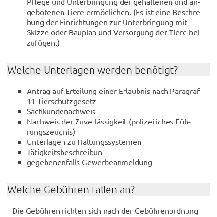
Pfle­ge und Un­ter­brin­gung der ge­hal­te­nen und an­
ge­bo­te­nen Tiere er­mög­li­chen. (Es ist eine Be­schrei­
bung der Ein­rich­tun­gen zur Un­ter­brin­gung mit
Skiz­ze oder Bau­plan und Ver­sor­gung der Tiere bei­
zu­fü­gen.)
Wel­che Un­ter­la­gen wer­den be­nö­tigt?
An­trag auf Er­tei­lung einer Er­laub­nis nach Pa­ra­graf
11 Tier­schutz­ge­setz
Sach­kun­de­nach­weis
Nach­weis der Zu­ver­läs­sig­keit (po­li­zei­li­ches Füh­
rungs­zeug­nis)
Un­ter­la­gen zu Hal­tungs­sys­te­men
Tä­tig­keits­be­schrei­bun
ge­ge­be­nen­falls Ge­wer­be­an­mel­dung
Wel­che Ge­büh­ren fal­len an?
Die Ge­büh­ren rich­ten sich nach der Ge­büh­ren­ord­nung