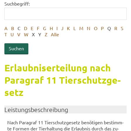
Suchbegriff:
A
B
C
D
E
F
G
H
I
J
K
L
M
N
O
P
Q
R
S
T
U
V
W
X
Y
Z
Alle
Er­laub­nis­er­tei­lung nach
Pa­ra­graf 11 Tier­schutz­ge­
setz
Leis­tungs­be­schrei­bung
Nach Pa­ra­graf 11 Tier­schutz­ge­setz be­nö­ti­gen be­stimm­
te For­men der Tier­hal­tung die Er­laub­nis durch das zu­