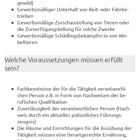
ge­wild)
Ge­werbs­mä­ßi­ger Un­ter­halt von Reit- oder Fahr­be­
trie­ben
Ge­werbs­mä­ßi­ge Zur­schau­stel­lung von Tie­ren oder
die Zur­ver­fü­gung­stel­lung für sol­che Zwe­cke
Ge­werbs­mä­ßi­ge Schäd­lings­be­kämp­fer:in von Wir­
bel­tie­ren
Wel­che Vor­aus­set­zun­gen müs­sen er­füllt
sein?
Fach­kennt­nis­se der für die Tä­tig­keit ver­ant­wort­li­
chen Per­son z.B. in Form von Nach­wei­sen der be­
ruf­li­chen Qua­li­fi­ka­ti­on
Zu­ver­läs­sig­keit der ver­ant­wort­li­chen Per­son (Nach­
weis durch ein ak­tu­el­les po­li­zei­li­ches Füh­rungs­
zeug­nis)
Die Räume und Ein­rich­tun­gen für die Aus­übung der
Tä­tig­keit müs­sen eine tier­art­ge­rech­te Er­näh­rung,