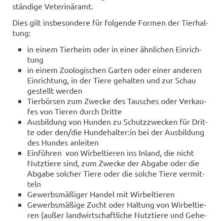
stän­di­ge Ve­te­ri­när­amt.
Dies gilt ins­be­son­de­re für fol­gen­de For­men der Tier­hal­
tung:
in einem Tier­heim oder in einer ähn­li­chen Ein­rich­
tung
in einem Zoo­lo­gi­schen Gar­ten oder einer an­de­ren
Ein­rich­tung, in der Tiere ge­hal­ten und zur Schau
ge­stellt wer­den
Tier­bör­sen zum Zwe­cke des Tau­sches oder Ver­kau­
fes von Tie­ren durch Drit­te
Aus­bil­dung von Hun­den zu Schutz­zwe­cken für Drit­
te oder den/die Hun­de­hal­ter:in bei der Aus­bil­dung
des Hun­des an­lei­ten
Ein­füh­ren von Wir­bel­tie­ren ins In­land, die nicht
Nutz­tie­re sind, zum Zwe­cke der Ab­ga­be oder die
Ab­ga­be sol­cher Tiere oder die sol­che Tiere ver­mit­
teln
Ge­werbs­mä­ßi­ger Han­del mit Wir­bel­tie­ren
Ge­werbs­mä­ßi­ge Zucht oder Hal­tung von Wir­bel­tie­
ren (außer land­wirt­schaft­li­che Nutz­tie­re und Ge­he­