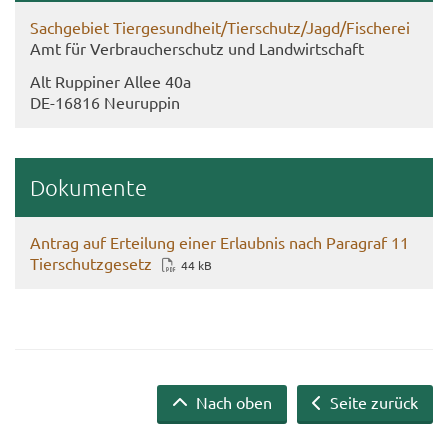
Sach­ge­biet Tier­ge­sund­heit/Tier­schutz/Jagd/Fi­sche­rei
Amt für Ver­brau­cher­schutz und Land­wirt­schaft
Alt Rup­pi­ner Allee 40a
DE-​16816 Neu­rup­pin
Do­ku­men­te
An­trag auf Er­tei­lung einer Er­laub­nis nach Pa­ra­graf 11
Tier­schutz­ge­setz
44 kB
Nach oben
Seite zurück