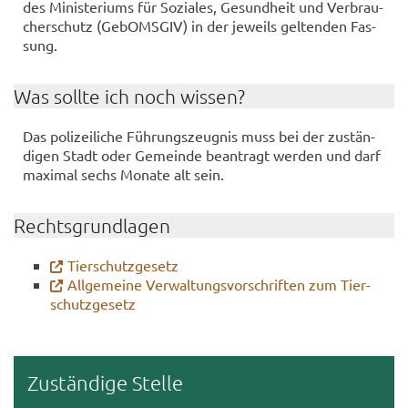
des Mi­nis­te­ri­ums für So­zia­les, Ge­sund­heit und Ver­brau­
cher­schutz (Ge­bOMS­GIV) in der je­weils gel­ten­den Fas­
sung.
Was soll­te ich noch wis­sen?
Das po­li­zei­li­che Füh­rungs­zeug­nis muss bei der zu­stän­
di­gen Stadt oder Ge­mein­de be­an­tragt wer­den und darf
ma­xi­mal sechs Mo­na­te alt sein.
Rechts­grund­la­gen
Tier­schutz­ge­setz
All­ge­mei­ne Ver­wal­tungs­vor­schrif­ten zum Tier­
schutz­ge­setz
Zu­stän­di­ge Stel­le