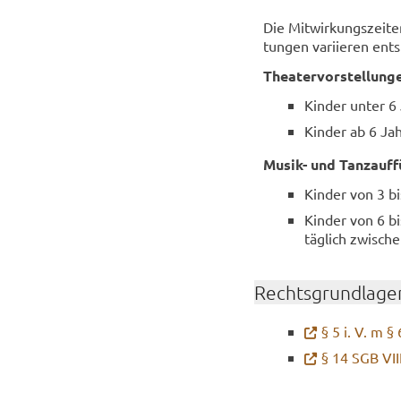
Die Mit­wir­kungs­zei­te
tun­gen va­ri­ie­ren ent
Thea­ter­vor­stel­lun­g
Kin­der unter 6 
Kin­der ab 6 Ja
Musik-​ und Tanz­auf­
Kin­der von 3 bi
Kin­der von 6 bis
täg­lich zwi­sch
Rechts­grund­la­ge
§ 5 i. V. m §
§ 14 SGB VII