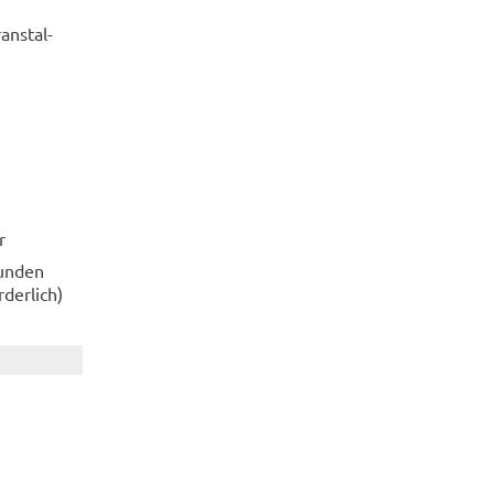
an­stal­
r
tun­den
der­lich)