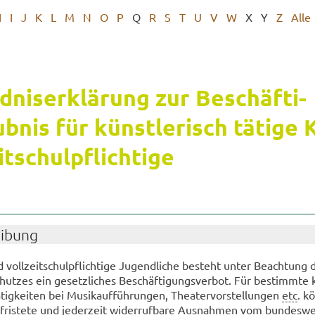
H
I
J
K
L
M
N
O
P
Q
R
S
T
U
V
W
X
Y
Z
Alle
d­nis­er­klä­rung zur Be­schäf­ti­
b­nis für künst­le­risch tä­ti­ge 
t­schul­pflich­ti­ge
ei­bung
d voll­zeit­schul­pflich­ti­ge Ju­gend­li­che be­steht unter Be­ach­tung 
ut­zes ein ge­setz­li­ches Be­schäf­ti­gungs­ver­bot. Für be­stimm­te kü
­tig­kei­ten bei Mu­sik­auf­füh­run­gen, Thea­ter­vor­stel­lun­gen
etc
. k
be­fris­te­te und je­der­zeit wi­der­ruf­ba­re Aus­nah­men vom bun­des­we