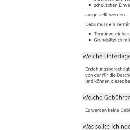
schu­li­schen Ein­ve
aus­ge­stellt wer­den.
Dazu muss ein Ter­min
Ter­min­ver­ein­ba
Grund­sätz­lich mü
Wel­che Un­ter­la­g
Er­zie­hungs­be­rech­tig­
von der für die Be­schäf
und kön­nen die­ses bei
Wel­che Ge­büh­ren
Es wer­den keine Ge­bü
Was soll­te ich no