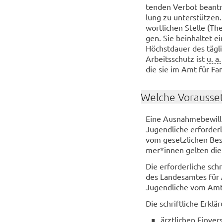
ten­den Ver­bot be­an­tr
lung zu un­ter­stüt­zen.
wort­li­chen Stel­le (Th
gen. Sie be­inhal­tet 
Höchst­dau­er des täg­li
Ar­beits­schutz ist
u. a.
die sie im Amt für Fa­m
Wel­che Vor­aus­set
Eine Aus­nah­me­be­wil­li
Ju­gend­li­che er­for­de
vom ge­setz­li­chen Be­s
mer*innen gel­ten die R
Die er­for­der­li­che schr
des Lan­des­am­tes für
Ju­gend­li­che vom Amt 
Die schrift­li­che Er­k
ärzt­li­chen Ein­ver