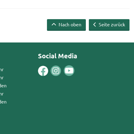
Nach oben
Seite zurück
Social Media
hr
hr
den
hr
den