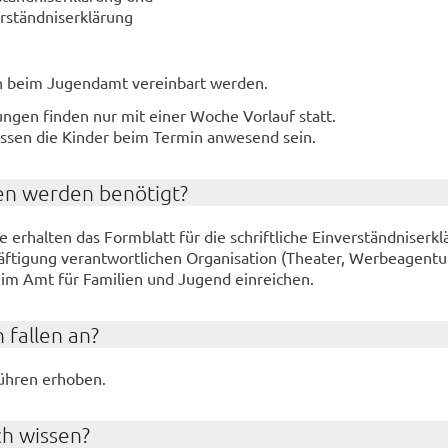
r­ständ­nis­er­klä­rung
 beim Ju­gend­amt ver­ein­bart wer­den.
­run­gen fin­den nur mit einer Woche Vor­lauf statt.
s­sen die Kin­der beim Ter­min an­we­send sein.
en wer­den be­nö­tigt?
te er­hal­ten das Form­blatt für die schrift­li­che Ein­ver­ständ­nis­er­kl
­ti­gung ver­ant­wort­li­chen Or­ga­ni­sa­ti­on (Thea­ter, Wer­be­agen­t
m Amt für Fa­mi­li­en und Ju­gend ein­rei­chen.
 fal­len an?
h­ren er­ho­ben.
ch wis­sen?