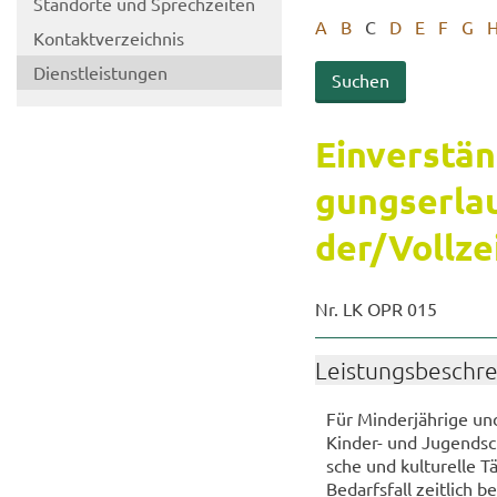
Stand­or­te und Sprech­zei­ten
A
B
C
D
E
F
G
Kon­takt­ver­zeich­nis
Dienst­leis­tun­gen
Ein­ver­stän
gungs­er­lau
der/Voll­zei
Nr. LK OPR 015
Leis­tungs­be­schr
Für Min­der­jäh­ri­ge un
Kinder-​ und Ju­gend­sch
sche und kul­tu­rel­le Tä
Be­darfs­fall zeit­lich 