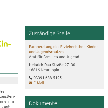
Zu­stän­di­ge Stel­le
Kin­
Fach­be­ra­tung des Er­zie­he­ri­schen Kinder-​
und Ju­gend­schut­zes
Amt für Fa­mi­li­en und Ju­gend
Heinrich-​Rau-Straße 27–30
16816 Neu­rup­pin
03391 688-​5195
E-​Mail
des
nst­le­ri­
ön­nen im
Do­ku­men­te
it gel­