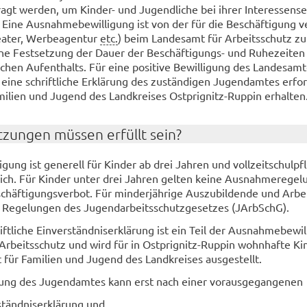
agt wer­den, um Kinder-​ und Ju­gend­li­che bei ihrer In­ter­es­sens­e
 Eine Aus­nah­me­be­wil­li­gung ist von der für die Be­schäf­ti­gung v
ea­ter, Wer­be­agen­tur
etc.
) beim Lan­des­amt für Ar­beits­schutz zu 
eine Fest­set­zung der Dauer der Beschäftigungs-​ und Ru­he­zei­ten
­chen Auf­ent­halts. Für eine po­si­ti­ve Be­wil­li­gung des Lan­des­am­
eine schrift­li­che Er­klä­rung des zu­stän­di­gen Ju­gend­am­tes er­for­
i­li­en und Ju­gend des Land­krei­ses Ostprignitz-​Ruppin er­hal­ten
­zun­gen müs­sen er­füllt sein?
­gung ist ge­ne­rell für Kin­der ab drei Jah­ren und voll­zeit­schul­pfli
r­lich. Für Kin­der unter drei Jah­ren gel­ten keine Aus­nah­me­re­ge­l
chäf­ti­gungs­ver­bot. Für min­der­jäh­ri­ge Aus­zu­bil­den­de und Ar­be
e­ge­lun­gen des Ju­gend­ar­beits­schutz­ge­set­zes (JArbSchG).
ift­li­che Ein­ver­ständ­nis­er­klä­rung ist ein Teil der Aus­nah­me­be­wil
 Ar­beits­schutz und wird für in Ostprignitz-​Ruppin wohn­haf­te Ki
für Fa­mi­li­en und Ju­gend des Land­krei­ses aus­ge­stellt.
lä­rung des Ju­gend­am­tes kann erst nach einer vor­aus­ge­gan­ge­nen
­ständ­nis­er­klä­rung und