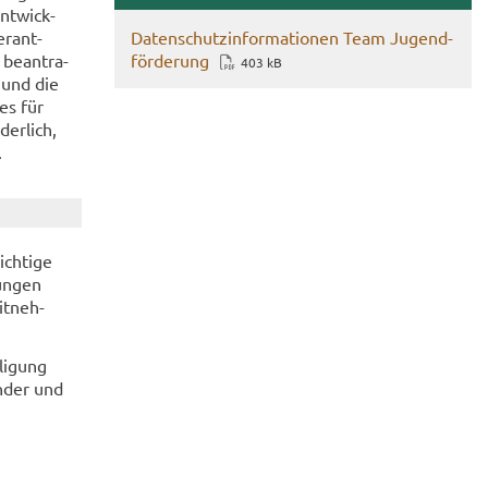
nt­wick­
er­ant­
Da­ten­schutz­in­for­ma­tio­nen Team Ju­gend­
be­an­tra­
för­de­rung
403 kB
 und die
tes für
der­lich,
.
ch­ti­ge
un­gen
it­neh­
­li­gung
n­der und