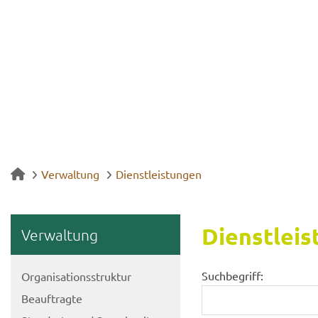
Verwaltung
Dienstleistungen
Dienst­leis
Ver­wal­tung
Suchbegriff:
Or­ga­ni­sa­ti­ons­struk­tur
Be­auf­trag­te