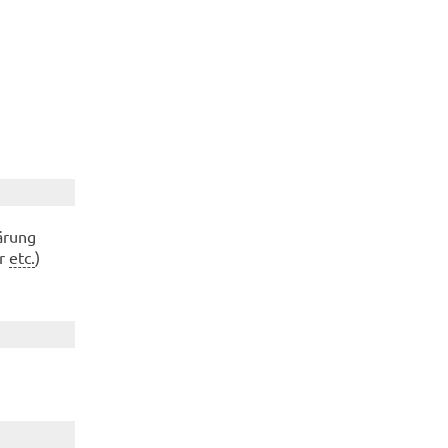
ä­rung
ur
etc.
)