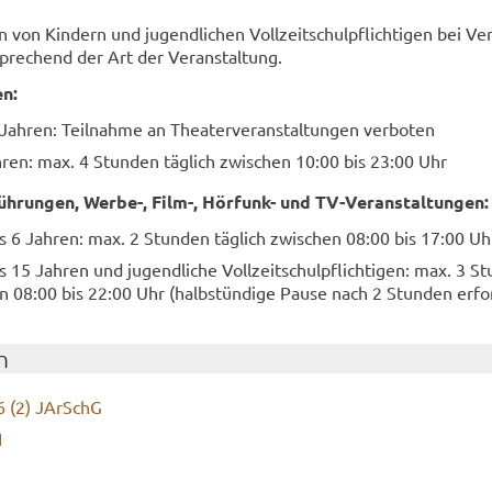
n von Kin­dern und ju­gend­li­chen Voll­zeit­schul­pflich­ti­gen bei Ver­
­spre­chend der Art der Ver­an­stal­tung.
en:
Jah­ren: Teil­nah­me an Thea­ter­ver­an­stal­tun­gen ver­bo­ten
h­ren: max. 4 Stun­den täg­lich zwi­schen 10:00 bis 23:00 Uhr
füh­run­gen, Werbe-​, Film-, Hörfunk-​ und TV-​Veranstaltungen:
s 6 Jah­ren: max. 2 Stun­den täg­lich zwi­schen 08:00 bis 17:00 Uh
 15 Jah­ren und ju­gend­li­che Voll­zeit­schul­pflich­ti­gen: max. 3 S
en 08:00 bis 22:00 Uhr (halb­stün­di­ge Pause nach 2 Stun­den er­for­
n
 6 (2) JArSchG
I