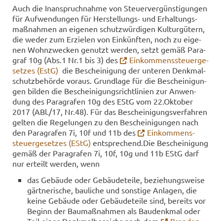
Auch die In­an­spruch­nah­me von Steu­er­ver­güns­ti­gun­gen
für Auf­wen­dun­gen für Herstellungs-​ und Er­hal­tungs­
maß­nah­men an ei­ge­nen schutz­wür­di­gen Kul­tur­gü­tern,
die weder zum Er­zie­len von Ein­künf­ten, noch zu ei­ge­
nen Wohn­zwe­cken ge­nutzt wer­den, setzt gemäß Pa­ra­
graf 10g (Abs.1 Nr.1 bis 3) des
Ein­kom­mens­steu­er­ge­
set­zes (EstG)
die Be­schei­ni­gung der un­te­ren Denk­mal­
schutz­be­hör­de vor­aus. Grund­la­ge für die Be­schei­ni­gun­
gen bil­den die Be­schei­ni­gungs­richt­li­ni­en zur An­wen­
dung des Pa­ra­gra­fen 10g des EStG vom 22.Ok­to­ber
2017 (ABl./17, Nr.48). Für das Be­schei­ni­gungs­ver­fah­ren
gel­ten die Re­ge­lun­gen zu den Be­schei­ni­gun­gen nach
den Pa­ra­gra­fen 7i, 10f und 11b des
Ein­kom­mens­
steu­er­ge­set­zes (EStG)
ent­spre­chend.Die Be­schei­ni­gung
gemäß der Pa­ra­gra­fen 7i, 10f, 10g und 11b EStG darf
nur er­teilt wer­den, wenn
das Ge­bäu­de oder Ge­bäu­de­tei­le, be­zie­hungs­wei­se
gärt­ne­ri­sche, bau­li­che und sons­ti­ge An­la­gen, die
keine Ge­bäu­de oder Ge­bäu­de­tei­le sind, be­reits vor
Be­ginn der Bau­maß­nah­men als Bau­denk­mal oder