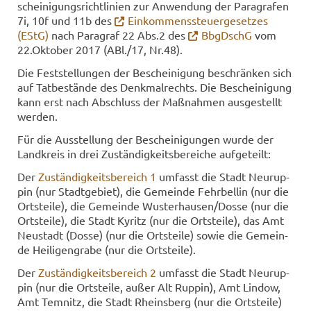
schei­ni­gungs­richt­li­ni­en zur An­wen­dung der Pa­ra­gra­fen
7i, 10f und 11b des
Ein­kom­mens­steu­er­ge­set­zes
(EStG)
nach Pa­ra­graf 22 Abs.2 des
Bb­gDschG
vom
22.Ok­to­ber 2017 (ABl./17, Nr.48).
Die Fest­stel­lun­gen der Be­schei­ni­gung be­schrän­ken sich
auf Tat­be­stän­de des Denk­mal­rechts. Die Be­schei­ni­gung
kann erst nach Ab­schluss der Maß­nah­men aus­ge­stellt
wer­den.
Für die Aus­stel­lung der Be­schei­ni­gun­gen wurde der
Land­kreis in drei Zu­stän­dig­keits­be­rei­che auf­ge­teilt:
Der
Zu­stän­dig­keits­be­reich 1
um­fasst die Stadt Neu­rup­
pin (nur Stadt­ge­biet), die Ge­mein­de Fehr­bel­lin (nur die
Orts­tei­le), die Ge­mein­de Wus­ter­hau­sen/Dosse (nur die
Orts­tei­le), die Stadt Ky­ritz (nur die Orts­tei­le), das Amt
Neu­stadt (Dosse) (nur die Orts­tei­le) sowie die Ge­mein­
de Hei­li­gen­gra­be (nur die Orts­tei­le).
Der
Zu­stän­dig­keits­be­reich 2
um­fasst die Stadt Neu­rup­
pin (nur die Orts­tei­le, außer Alt Rup­pin), Amt Lin­dow,
Amt Tem­nitz, die Stadt Rheins­berg (nur die Orts­tei­le)