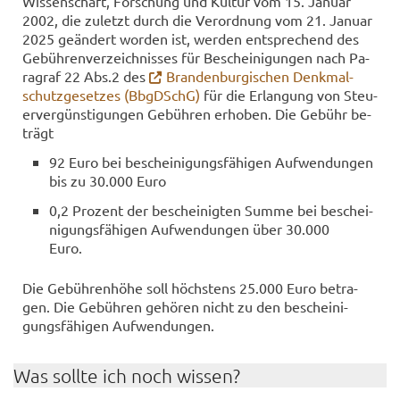
Wis­sen­schaft, For­schung und Kul­tur vom 15. Ja­nu­ar
2002, die zu­letzt durch die Ver­ord­nung vom 21. Ja­nu­ar
2025 ge­än­dert wor­den ist, wer­den ent­spre­chend des
Ge­büh­ren­ver­zeich­nis­ses für Be­schei­ni­gun­gen nach Pa­
ra­graf 22 Abs.2 des
Bran­den­bur­gi­schen Denk­mal­
schutz­ge­set­zes (Bb­gDSchG)
für die Er­lan­gung von Steu­
er­ver­güns­ti­gun­gen Ge­büh­ren er­ho­ben. Die Ge­bühr be­
trägt
92 Euro bei be­schei­ni­gungs­fä­hi­gen Auf­wen­dun­gen
bis zu 30.000 Euro
0,2 Pro­zent der be­schei­nig­ten Summe bei be­schei­
ni­gungs­fä­hi­gen Auf­wen­dun­gen über 30.000
Euro.
Die Ge­büh­ren­hö­he soll höchs­tens 25.000 Euro be­tra­
gen. Die Ge­büh­ren ge­hö­ren nicht zu den be­schei­ni­
gungs­fä­hi­gen Auf­wen­dun­gen.
Was soll­te ich noch wis­sen?