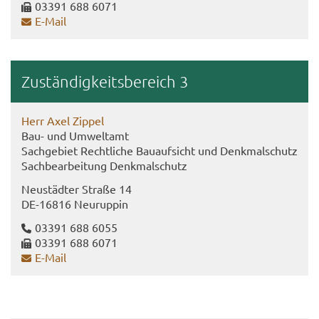
03391 688 6071
E-​Mail
Zu­stän­dig­keits­be­reich 3
Herr Axel Zip­pel
Bau- und Um­welt­amt
Sach­ge­biet Recht­li­che Bau­auf­sicht und Denk­mal­schutz
Sach­be­ar­bei­tung Denk­mal­schutz
Neu­städ­ter Stra­ße 14
DE-​16816 Neu­rup­pin
03391 688 6055
03391 688 6071
E-​Mail