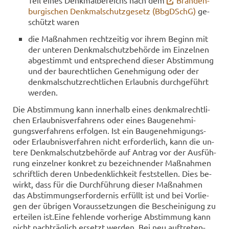
Teil eines Denk­mal­be­reichs nach dem
Bran­den­
bur­gi­schen Denk­mal­schutz­ge­setz (Bb­gDSchG)
ge­
schützt waren
die Maß­nah­men recht­zei­tig vor ihrem Be­ginn mit
der un­te­ren Denk­mal­schutz­be­hör­de im Ein­zel­nen
ab­ge­stimmt und ent­spre­chend die­ser Ab­stim­mung
und der bau­recht­li­chen Ge­neh­mi­gung oder der
denk­mal­schutz­recht­li­chen Er­laub­nis durch­ge­führt
wer­den.
Die Ab­stim­mung kann in­ner­halb eines denk­mal­recht­li­
chen Er­laub­nis­ver­fah­rens oder eines Bau­ge­neh­mi­
gungs­ver­fah­rens er­fol­gen. Ist ein Baugenehmigungs-​
oder Er­laub­nis­ver­fah­ren nicht er­for­der­lich, kann die un­
te­re Denk­mal­schutz­be­hör­de auf An­trag vor der Aus­füh­
rung ein­zel­ner kon­kret zu be­zeich­nen­der Maß­nah­men
schrift­lich deren Un­be­denk­lich­keit fest­stel­len. Dies be­
wirkt, dass für die Durch­füh­rung die­ser Maß­nah­men
das Ab­stim­mungs­er­for­der­nis er­füllt ist und bei Vor­lie­
gen der üb­ri­gen Vor­aus­set­zun­gen die Be­schei­ni­gung zu
er­tei­len ist.Eine feh­len­de vor­he­ri­ge Ab­stim­mung kann
nicht nach­träg­lich er­setzt wer­den. Bei neu auf­tre­ten­