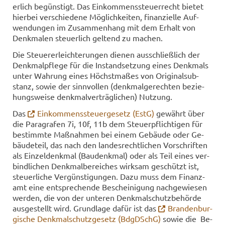
er­lich be­güns­tigt. Das Ein­kom­mens­steu­er­recht bie­tet
hier­bei ver­schie­de­ne Mög­lich­kei­ten, fi­nan­zi­el­le Auf­
wen­dun­gen im Zu­sam­men­hang mit dem Er­halt von
Denk­ma­len steu­er­lich gel­tend zu ma­chen.
Die Steu­er­erleich­te­run­gen die­nen aus­schließ­lich der
Denk­mal­pfle­ge für die In­stand­set­zung eines Denk­mals
unter Wah­rung eines Höchst­ma­ßes von Ori­gi­nal­sub­
stanz, sowie der sinn­vol­len (denk­mal­ge­rech­ten be­zie­
hungs­wei­se denk­mal­ver­träg­li­chen) Nut­zung.
Das
Ein­kom­mens­steu­er­ge­setz (EstG)
ge­währt über
die Pa­ra­gra­fen 7i, 10f, 11b dem Steu­er­pflich­ti­gen für
be­stimm­te Maß­nah­men bei einem Ge­bäu­de oder Ge­
bäu­de­teil, das nach den lan­des­recht­li­chen Vor­schrif­ten
als Ein­zel­denk­mal (Bau­denk­mal) oder als Teil eines ver­
bind­li­chen Denk­mal­be­rei­ches wirk­sam ge­schützt ist,
steu­er­li­che Ver­güns­ti­gun­gen. Dazu muss dem Fi­nanz­
amt eine ent­spre­chen­de Be­schei­ni­gung nach­ge­wie­sen
wer­den, die von der un­te­ren Denk­mal­schutz­be­hör­de
aus­ge­stellt wird. Grund­la­ge dafür ist das
Bran­den­bur­
gi­sche Denk­mal­schutz­ge­setz (BdgDSchG)
sowie die Be­