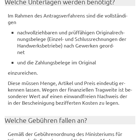
Wel­che Un­ter­la­gen wer­den be­nö­tigt?
Im Rah­men des An­trags­ver­fah­rens sind die voll­stän­di­
gen
nach­voll­zieh­ba­ren und prüf­fä­hi­gen Ori­gi­nal­rech­
nungs­be­le­ge (Einzel-​ und Schluss­rech­nun­gen der
Hand­werks­be­trie­be) nach Ge­wer­ken ge­ord­
net
und die Zah­lungs­be­le­ge im Ori­gi­nal
ein­zu­rei­chen.
Diese müs­sen Menge, Ar­ti­kel und Preis ein­deu­tig er­
ken­nen las­sen. Wegen der fi­nan­zi­el­len Trag­wei­te ist be­
son­de­rer Wert auf einen ein­wand­frei­en Nach­weis der
in der Be­schei­ni­gung be­zif­fer­ten Kos­ten zu legen.
Wel­che Ge­büh­ren fal­len an?
Gemäß der Ge­büh­ren­ord­nung des Mi­nis­te­ri­ums für