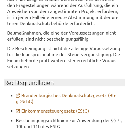
den Fra­ge­stel­lun­gen wäh­rend der Aus­füh­rung, die ein
Ab­wei­chen von dem ab­ge­stimm­ten Pro­jekt er­for­dern,
ist in jedem Fall eine er­neu­te Ab­stim­mung mit der un­
te­ren Denk­mal­schutz­be­hör­de er­for­der­lich.
Bau­maß­nah­men, die eine der Vor­aus­set­zun­gen nicht
er­fül­len, sind nicht be­schei­ni­gungs­fä­hig.
Die Be­schei­ni­gung ist nicht die al­lei­ni­ge Vor­aus­set­zung
für die In­an­spruch­nah­me der Steu­er­ver­güns­ti­gung. Die
Fi­nanz­be­hör­de prüft wei­te­re steu­er­recht­li­che Vor­aus­
set­zun­gen.
Rechts­grund­la­gen
Bran­den­bur­gi­sches Denk­mal­schutz­ge­setz (Bb­
gDSchG)
Ein­kom­mens­steu­er­ge­setz (EStG)
Be­schei­ni­gungs­richt­li­ni­en zur An­wen­dung der §§ 7i,
10f und 11b des EStG