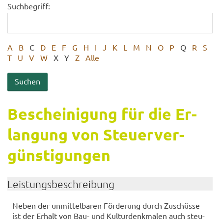
Suchbegriff:
A
B
C
D
E
F
G
H
I
J
K
L
M
N
O
P
Q
R
S
T
U
V
W
X
Y
Z
Alle
Be­schei­ni­gung für die Er­
lan­gung von Steu­er­ver­
güns­ti­gun­gen
Leis­tungs­be­schrei­bung
Neben der un­mit­tel­ba­ren För­de­rung durch Zu­schüs­se
ist der Er­halt von Bau- und Kul­tur­denk­ma­len auch steu­