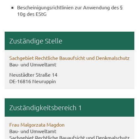
Be­schei­ni­gungs­richt­li­ni­en zur An­wen­dung des §
10g des EStG
Zu­stän­di­ge Stel­le
Sach­ge­biet Recht­li­che Bau­auf­sicht und Denk­mal­schutz
Bau- und Um­welt­amt
Neu­städ­ter Stra­ße 14
DE-​16816 Neu­rup­pin
Zu­stän­dig­keits­be­reich 1
Frau Mal­gor­z­a­ta Mag­don
Bau- und Um­welt­amt
Sach­ge­biet Recht­li­che Bau­auf­sicht und Denk­mal­schutz