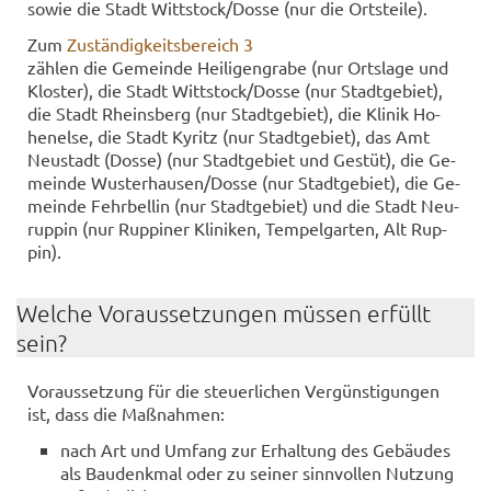
sowie die Stadt Witt­stock/Dosse (nur die Orts­tei­le).
Zum
Zu­stän­dig­keits­be­reich 3
zäh­len die Ge­mein­de Hei­li­gen­gra­be (nur Orts­la­ge und
Klos­ter), die Stadt Witt­stock/Dosse (nur Stadt­ge­biet),
die Stadt Rheins­berg (nur Stadt­ge­biet), die Kli­nik Ho­
hen­el­se, die Stadt Ky­ritz (nur Stadt­ge­biet), das Amt
Neu­stadt (Dosse) (nur Stadt­ge­biet und Ge­stüt), die Ge­
mein­de Wus­ter­hau­sen/Dosse (nur Stadt­ge­biet), die Ge­
mein­de Fehr­bel­lin (nur Stadt­ge­biet) und die Stadt Neu­
rup­pin (nur Rup­pi­ner Kli­ni­ken, Tem­pel­gar­ten, Alt Rup­
pin).
Wel­che Vor­aus­set­zun­gen müs­sen er­füllt
sein?
Vor­aus­set­zung für die steu­er­li­chen Ver­güns­ti­gun­gen
ist, dass die Maß­nah­men:
nach Art und Um­fang zur Er­hal­tung des Ge­bäu­des
als Bau­denk­mal oder zu sei­ner sinn­vol­len Nut­zung