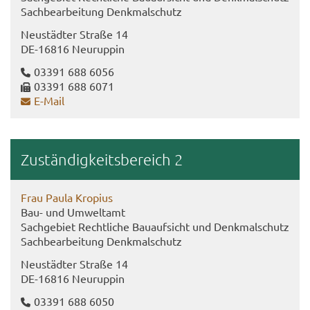
Sach­be­ar­bei­tung Denk­mal­schutz
Neu­städ­ter Stra­ße 14
DE-​16816 Neu­rup­pin
03391 688 6056
03391 688 6071
E-​Mail
Zu­stän­dig­keits­be­reich 2
Frau Paula Kro­pi­us
Bau- und Um­welt­amt
Sach­ge­biet Recht­li­che Bau­auf­sicht und Denk­mal­schutz
Sach­be­ar­bei­tung Denk­mal­schutz
Neu­städ­ter Stra­ße 14
DE-​16816 Neu­rup­pin
03391 688 6050