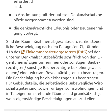
er­for­der­lich
sind,
in Ab­stim­mung mit der un­te­ren Denk­mal­schutz­be­
hör­de vor­ge­nom­men wor­den sind
die denk­mal­recht­li­che Er­laub­nis oder Bau­ge­neh­mi­
gung vor­liegt.
Sind die Bau­maß­nah­men ab­ge­schlos­sen, ist die steu­er­
li­che Be­schei­ni­gung nach den Pa­ra­gra­fen 7i, 10f oder
11b des
Ein­kom­mens­steu­er­ge­set­zes (EstG)
bei der
un­te­ren Denk­mal­schutz­be­hör­de schrift­lich von den Ei­
gen­tü­mern/ Ei­gen­tü­me­rin­nen oder sons­ti­gen Bau­be­
rech­tig­ten/ sons­ti­ge Bau­be­rech­tig­te be­zie­hungs­wei­se
einem/ einer wirk­sam Be­voll­mäch­tig­ten zu be­an­tra­gen.
Die Be­schei­ni­gung ist ob­jekt­be­zo­gen zu be­an­tra­gen.
Für Ge­bäu­de­tei­le, die selb­stän­di­ge un­be­weg­li­che Wirt­
schafts­gü­ter sind, sowie für Ei­gen­tums­woh­nun­gen und
in Teil­ei­gen­tum ste­hen­de Räume sind grund­sätz­lich je­
weils ei­gen­stän­di­ge Be­schei­ni­gun­gen aus­zu­stel­len.