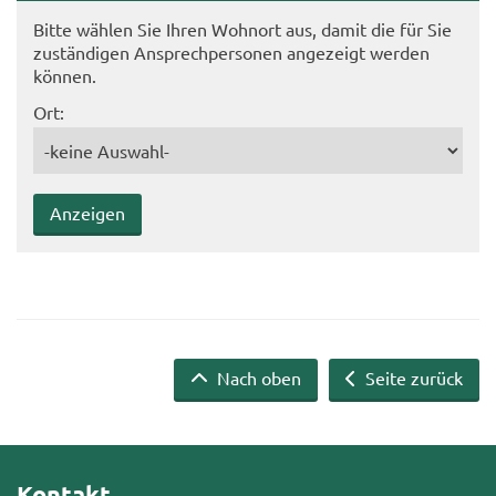
Bitte wäh­len Sie Ihren Wohn­ort aus, damit die für Sie
zu­stän­di­gen An­sprech­per­so­nen an­ge­zeigt wer­den
kön­nen.
Ort:
Nach oben
Seite zurück
Kontakt