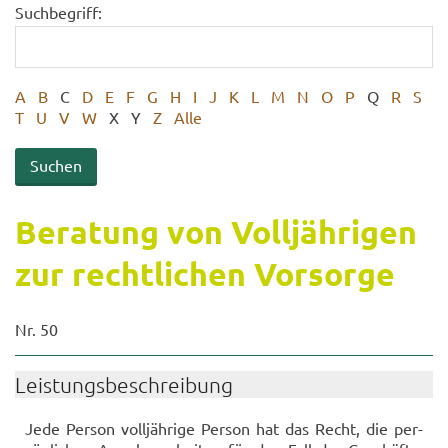
Suchbegriff:
A
B
C
D
E
F
G
H
I
J
K
L
M
N
O
P
Q
R
S
T
U
V
W
X
Y
Z
Alle
Be­ra­tung von Voll­jäh­ri­gen
zur recht­li­chen Vor­sor­ge
Nr. 50
Leis­tungs­be­schrei­bung
Jede Per­son voll­jäh­ri­ge Per­son hat das Recht, die per­