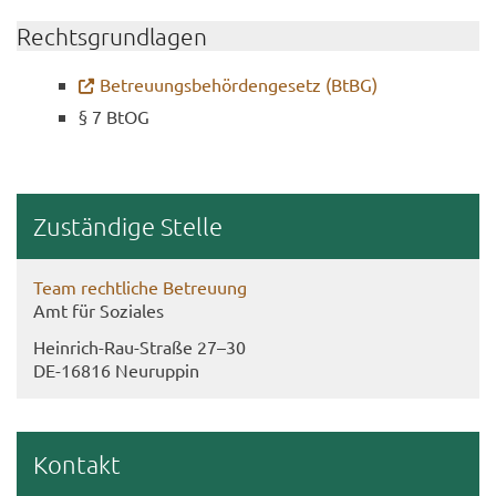
Rechts­grund­la­gen
Be­treu­ungs­be­hör­den­ge­setz (BtBG)
§ 7 BtOG
Zu­stän­di­ge Stel­le
Team recht­li­che Be­treu­ung
Amt für So­zia­les
Heinrich-​Rau-Straße 27–30
DE-​16816 Neu­rup­pin
Kon­takt