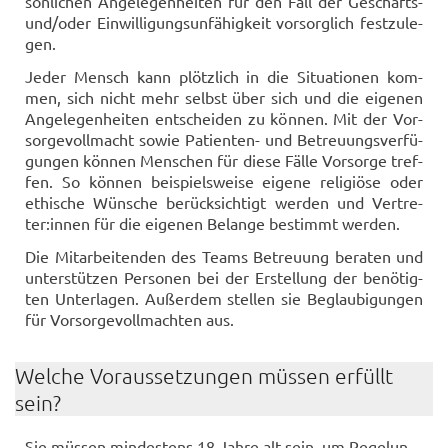
sön­li­chen An­ge­le­gen­hei­ten für den Fall der Geschäfts-​
und/oder Ein­wil­li­gungs­un­fä­hig­keit vor­sorg­lich fest­zu­le­
gen.
Jeder Mensch kann plötz­lich in die Si­tua­tio­nen kom­
men, sich nicht mehr selbst über sich und die ei­ge­nen
An­ge­le­gen­hei­ten ent­schei­den zu kön­nen. Mit der Vor­
sor­ge­voll­macht sowie Patienten-​ und Be­treu­ungs­ver­fü­
gun­gen kön­nen Men­schen für diese Fälle Vor­sor­ge tref­
fen. So kön­nen bei­spiels­wei­se ei­ge­ne re­li­giö­se oder
ethi­sche Wün­sche be­rück­sich­tigt wer­den und Ver­tre­
ter:innen für die ei­ge­nen Be­lan­ge be­stimmt wer­den.
Die Mit­ar­bei­ten­den des Teams Be­treu­ung be­ra­ten und
un­ter­stüt­zen Per­so­nen bei der Er­stel­lung der be­nö­tig­
ten Un­ter­la­gen. Au­ßer­dem stel­len sie Be­glau­bi­gun­gen
für Vor­sor­ge­voll­mach­ten aus.
Wel­che Vor­aus­set­zun­gen müs­sen er­füllt
sein?
Sie müs­sen min­des­tens 18 Jahre alt sein, um Re­ge­lun­