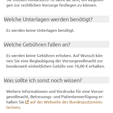
gen zur recht­li­chen Vor­sor­ge fest­le­gen zu kön­nen.
Wel­che Un­ter­la­gen wer­den be­nö­tigt?
Es wer­den keine Un­ter­la­gen be­nö­tigt.
Wel­che Ge­büh­ren fal­len an?
Es wer­den keine Ge­büh­ren er­ho­ben. Auf Wunsch kön­
nen Sie eine Be­glau­bi­gung der Vor­sor­ge­voll­macht zur
bun­des­weit ein­heit­li­chen Ge­bühr von 10,00 € er­hal­ten.
Was soll­te ich sonst noch wis­sen?
Wei­te­re In­for­ma­tio­nen und Vor­dru­cke für eine Vor­sor­
ge­voll­macht, Betreuungs-​ und Pa­ti­en­ten­ver­fü­gung er­
hal­ten Sie
auf der Web­sei­te des Bun­des­jus­tiz­mi­nis­
te­ri­ums
.