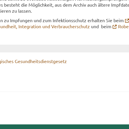
es be­steht die Mög­lich­keit, aus dem Ar­chiv auch äl­te­re Impf­da­t
ie­ren zu las­sen.
­nen zu Imp­fun­gen und zum In­fek­ti­ons­schutz er­hal­ten Sie beim
sund­heit, In­te­gra­ti­on und Ver­brau­cher­schutz
und beim
Rober
gi­sches Ge­sund­heits­dienst­ge­setz