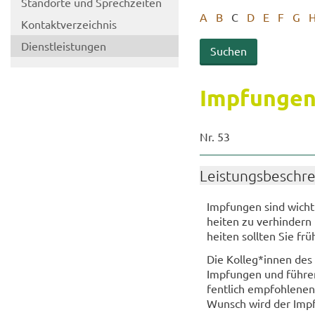
Stand­or­te und Sprech­zei­ten
A
B
C
D
E
F
G
Kon­takt­ver­zeich­nis
Dienst­leis­tun­gen
Imp­fun­gen
Nr. 53
Leis­tungs­be­schr
Imp­fun­gen sind wich­t
hei­ten zu ver­hin­dern
hei­ten soll­ten Sie fr
Die Kol­leg*innen des Am
Imp­fun­gen und füh­ren
fent­lich emp­foh­le­ne
Wunsch wird der Impf­s