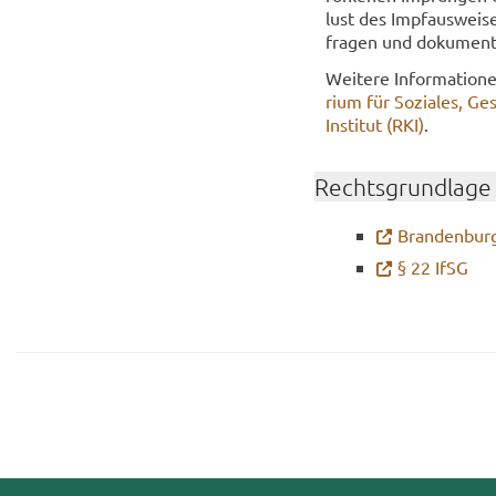
lust des Impf­aus­wei­s
fra­gen und do­ku­men­t
Wei­te­re In­for­ma­tio
ri­um für So­zia­les, Ge­
Institut (RKI)
.
Rechts­grund­la­ge
Bran­den­bur­
§ 22 IfSG