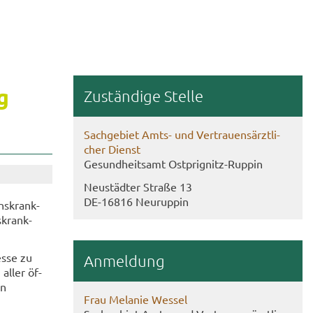
g
Zu­stän­di­ge Stel­le
Sach­ge­biet Amts- und Ver­trau­ens­ärzt­li­
cher Dienst
Ge­sund­heits­amt Ostprignitz-​Ruppin
Neu­städ­ter Stra­ße 13
DE-​16816 Neu­rup­pin
ns­krank­
­krank­
es­se zu
An­mel­dung
 aller öf­
en
Frau Me­la­nie Wes­sel