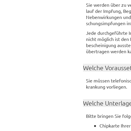
Sie wer­den über zu ver
lauf der Imp­fung, Be­
Ne­ben­wir­kun­gen und 
schungs­imp­fun­gen in­
Jede durch­ge­führ­te 
nicht mög­lich ist den 
be­schei­ni­gung aus­st
über­tra­gen wer­den ka
Wel­che Vor­aus­se
Sie müs­sen te­le­fo­ni
kran­kung vor­lie­gen.
Wel­che Un­ter­la­g
Bitte brin­gen Sie fol­
Chip­kar­te Ihre