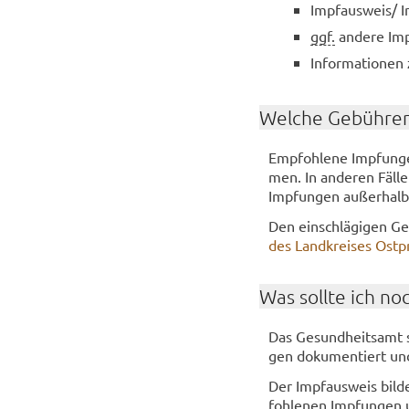
Impf­aus­weis/ I
ggf.
an­de­re Imp
In­for­ma­tio­nen
Wel­che Ge­büh­ren
Emp­foh­le­ne Imp­fun­
men. In an­de­ren Fäl­l
Imp­fun­gen au­ßer­halb
Den ein­schlä­gi­gen G
des Land­krei­ses Ostpr
Was soll­te ich no
Das Ge­sund­heits­amt st
gen do­ku­men­tiert und
Der Impf­aus­weis bil­de
foh­le­nen Imp­fun­gen 