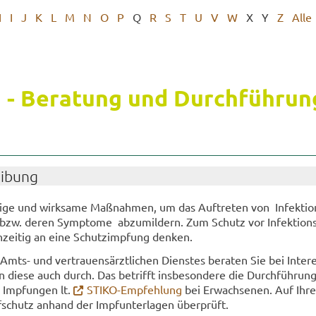
H
I
J
K
L
M
N
O
P
Q
R
S
T
U
V
W
X
Y
Z
Alle
 - Be­ra­tung und Durch­füh­run
ei­bung
i­ge und wirk­sa­me Maß­nah­men, um das Auf­tre­ten von In­fek­ti­o
 bzw. deren Sym­pto­me ab­zu­mil­dern. Zum Schutz vor In­fek­ti­ons
üh­zei­tig an eine Schutz­imp­fung den­ken.
ts- und ver­trau­ens­ärzt­li­chen Diens­tes be­ra­ten Sie bei In­ter­
 diese auch durch. Das be­trifft ins­be­son­de­re die Durch­füh­rung
n Imp­fun­gen lt.
STIKO-​Empfehlung
bei Er­wach­se­nen. Auf Ihr
chutz an­hand der Impf­un­ter­la­gen über­prüft.