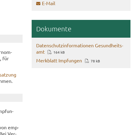
E-​Mail
Do­ku­men­te
Da­ten­schutz­in­for­ma­tio­nen Ge­sund­heits­
amt
r­nom­
164 kB
, für
Merk­blatt Imp­fun­gen
78 kB
­sat­zung
h­men.
Imp­fun­
t von emp­
 Bei Ver­