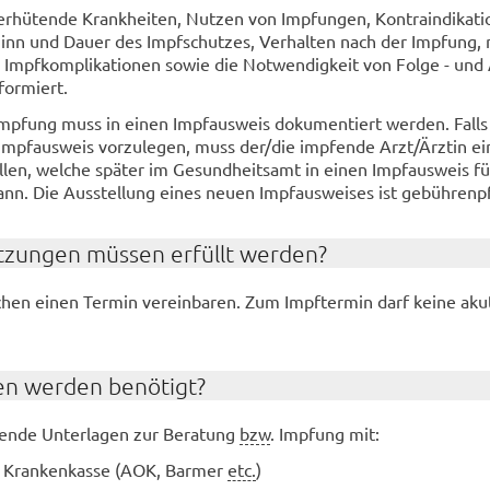
­hü­ten­de Krank­hei­ten, Nut­zen von Imp­fun­gen, Kon­tra­in­di­ka­ti
ginn und Dauer des Impf­schut­zes, Ver­hal­ten nach der Imp­fung, m
Impf­kom­pli­ka­tio­nen sowie die Not­wen­dig­keit von Folge - und A
for­miert.
Imp­fung muss in einen Impf­aus­weis do­ku­men­tiert wer­den. Fall
Impf­aus­weis vor­zu­le­gen, muss der/die imp­fen­de Arzt/Ärz­tin e
el­len, wel­che spä­ter im Ge­sund­heits­amt in einen Impf­aus­weis fü
nn. Die Aus­stel­lung eines neuen Impf­aus­wei­ses ist ge­büh­ren­pfl
t­zun­gen müs­sen er­füllt wer­den?
­schen einen Ter­min ver­ein­ba­ren. Zum Impf­ter­min darf keine aku
en wer­den be­nö­tigt?
gen­de Un­ter­la­gen zur Be­ra­tung
bzw
. Imp­fung mit:
r Kran­ken­kas­se (AOK, Bar­mer
etc.
)