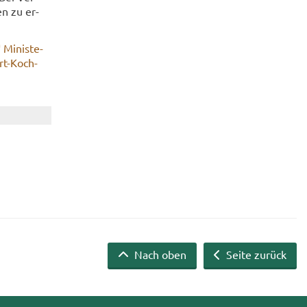
en zu er­
Mi­nis­te­
t-​Koch-
Nach oben
Seite zurück