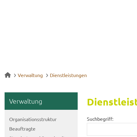
Verwaltung
Dienstleistungen
Dienst­leis
Ver­wal­tung
Suchbegriff:
Or­ga­ni­sa­ti­ons­struk­tur
Be­auf­trag­te