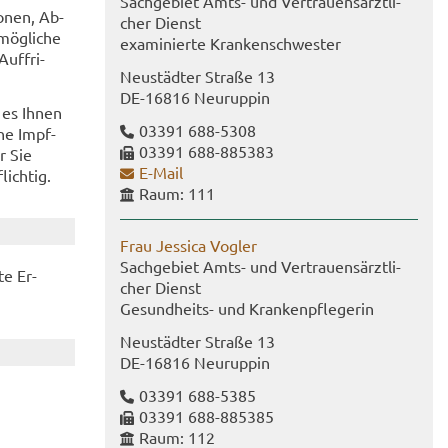
Sach­ge­biet Amts- und Ver­trau­ens­ärzt­li­
o­nen, Ab­
cher Dienst
ög­li­che
ex­ami­nier­te Kran­ken­schwes­ter
uf­fri­
Neu­städ­ter Stra­ße 13
DE-​16816 Neu­rup­pin
s es Ihnen
03391 688-​5308
ine Impf­
03391 688-​885383
r Sie
E-​Mail
ich­tig.
Raum: 111
Frau Jes­si­ca Vog­ler
Sach­ge­biet Amts- und Ver­trau­ens­ärzt­li­
te Er­
cher Dienst
Gesundheits-​ und Kran­ken­pfle­ge­rin
Neu­städ­ter Stra­ße 13
DE-​16816 Neu­rup­pin
03391 688-​5385
03391 688-​885385
Raum: 112