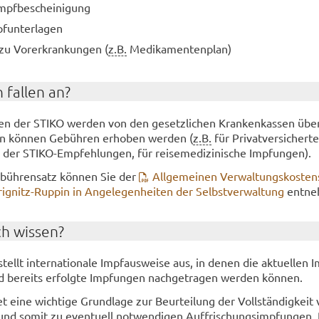
mpf­be­schei­ni­gung
f­un­ter­la­gen
 zu Vor­er­kran­kun­gen (
z.B.
Me­di­ka­men­ten­plan)
 fal­len an?
gen der STIKO wer­den von den ge­setz­li­chen Kran­ken­kas­sen übe
en kön­nen Ge­büh­ren er­ho­ben wer­den (
z.B.
für Pri­vat­ver­si­cher­te
 der STIKO-​Empfehlungen, für rei­se­me­di­zi­ni­sche Imp­fun­gen).
e­büh­ren­satz kön­nen Sie der
All­ge­mei­nen Ver­wal­tungs­kos­ten
ignitz-​Ruppin in An­ge­le­gen­hei­ten der Selbst­ver­wal­tung
ent­ne
ch wis­sen?
ellt in­ter­na­tio­na­le Impf­aus­wei­se aus, in denen die ak­tu­el­len 
 be­reits er­folg­te Imp­fun­gen nach­ge­tra­gen wer­den kön­nen.
t eine wich­ti­ge Grund­la­ge zur Be­ur­tei­lung der Voll­stän­dig­kei
und somit zu even­tu­ell not­wen­di­gen Auf­fri­schungs­imp­fun­gen.