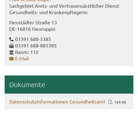
Sach­ge­biet Amts- und Ver­trau­ens­ärzt­li­cher Dienst
Gesundheits-​ und Kran­ken­pfle­ge­rin
Neu­städ­ter Stra­ße 13
DE-​16816 Neu­rup­pin
03391 688-​5385
03391 688-​885385
Raum: 112
E-​Mail
Do­ku­men­te
Da­ten­schutz­in­for­ma­tio­nen Ge­sund­heits­amt
164 kB