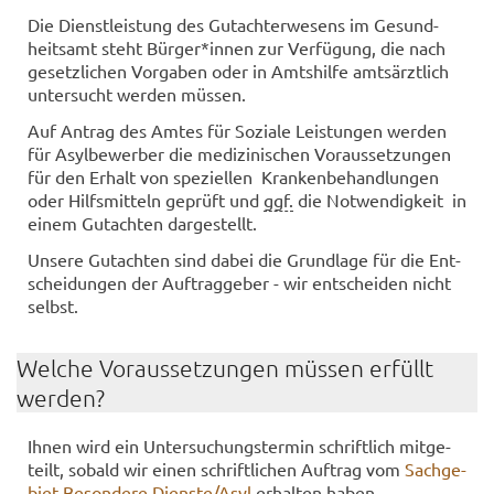
Die Dienst­leis­tung des Gut­ach­ter­we­sens im Ge­sund­
heits­amt steht Bür­ger*innen zur Ver­fü­gung, die nach
ge­setz­li­chen Vor­ga­ben oder in Amts­hil­fe amts­ärzt­lich
un­ter­sucht wer­den müs­sen.
Auf An­trag des Amtes für So­zia­le Leis­tun­gen wer­den
für Asyl­be­wer­ber die me­di­zi­ni­schen Vor­aus­set­zun­gen
für den Er­halt von spe­zi­el­len Kran­ken­be­hand­lun­gen
oder Hilfs­mit­teln ge­prüft und
ggf.
die Not­wen­dig­keit in
einem Gut­ach­ten dar­ge­stellt.
Un­se­re Gut­ach­ten sind dabei die Grund­la­ge für die Ent­
schei­dun­gen der Auf­trag­ge­ber - wir ent­schei­den nicht
selbst.
Wel­che Vor­aus­set­zun­gen müs­sen er­füllt
wer­den?
Ihnen wird ein Un­ter­su­chungs­ter­min schrift­lich mit­ge­
teilt, so­bald wir einen schrift­li­chen Auf­trag vom
Sach­ge­
biet Be­son­de­re Diens­te/Asyl
er­hal­ten haben.