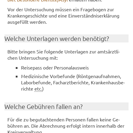
Vor der Un­ter­su­chung müs­sen ein Fra­ge­bo­gen zur
Kran­ken­ge­schich­te und eine Ein­ver­ständ­nis­er­klä­rung
aus­ge­füllt wer­den.
Wel­che Un­ter­la­gen wer­den be­nö­tigt?
Bitte brin­gen Sie fol­gen­de Un­ter­la­gen zur amts­ärzt­li­
chen Un­ter­su­chung mit:
Rei­se­pass oder Per­so­nal­aus­weis
Me­di­zi­ni­sche Vor­be­fun­de (Rönt­gen­auf­nah­men,
La­bor­be­fun­de, Fach­arzt­be­rich­te, Kran­ken­haus­be­
rich­te
etc.
)
Wel­che Ge­büh­ren fal­len an?
Für die zu be­gut­ach­ten­den Per­so­nen fal­len keine Ge­
büh­ren an. Die Ab­rech­nung er­folgt in­tern in­ner­halb der
Kreis­ver­wal­tung.