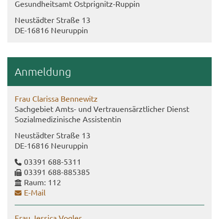
Ge­sund­heits­amt Ostprignitz-​Ruppin
Neu­städ­ter Stra­ße 13
DE-​16816 Neu­rup­pin
An­mel­dung
Frau Cla­ris­sa Ben­ne­witz
Sach­ge­biet Amts- und Ver­trau­ens­ärzt­li­cher Dienst
So­zi­al­me­di­zi­ni­sche As­sis­ten­tin
Neu­städ­ter Stra­ße 13
DE-​16816 Neu­rup­pin
03391 688-​5311
03391 688-​885385
Raum: 112
E-​Mail
Frau Jes­si­ca Vog­ler