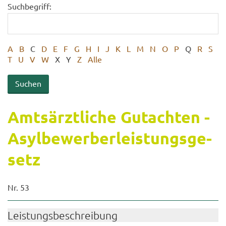
Suchbegriff:
A
B
C
D
E
F
G
H
I
J
K
L
M
N
O
P
Q
R
S
T
U
V
W
X
Y
Z
Alle
Amts­ärzt­li­che Gut­ach­ten -
Asyl­be­wer­ber­leis­tungs­ge­
setz
Nr. 53
Leis­tungs­be­schrei­bung